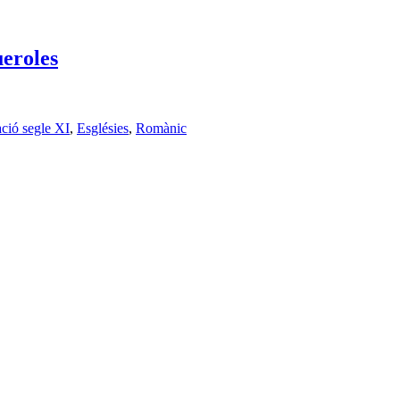
eroles
ació segle XI
,
Esglésies
,
Romànic