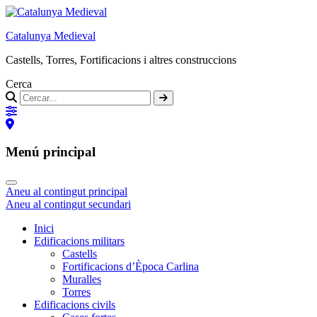
Catalunya Medieval
Castells, Torres, Fortificacions i altres construccions
Cerca
Menú principal
Aneu al contingut principal
Aneu al contingut secundari
Inici
Edificacions militars
Castells
Fortificacions d’Època Carlina
Muralles
Torres
Edificacions civils