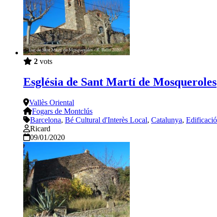
2
vots
Església de Sant Martí de Mosqueroles
Vallès Oriental
Fogars de Montclús
Barcelona
,
Bé Cultural d'Interès Local
,
Catalunya
,
Edificaci
Ricard
09/01/2020