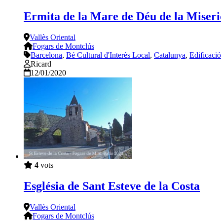
Ermita de la Mare de Déu de la Miseri
Vallès Oriental
Fogars de Montclús
Barcelona
,
Bé Cultural d'Interès Local
,
Catalunya
,
Edificació
Ricard
12/01/2020
4
vots
Església de Sant Esteve de la Costa
Vallès Oriental
Fogars de Montclús