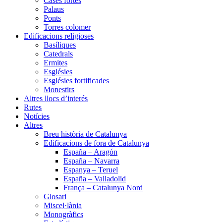
Cases fortes
Palaus
Ponts
Torres colomer
Edificacions religioses
Basíliques
Catedrals
Ermites
Esglésies
Esglésies fortificades
Monestirs
Altres llocs d’interés
Rutes
Notícies
Altres
Breu història de Catalunya
Edificacions de fora de Catalunya
España – Aragón
España – Navarra
Espanya – Teruel
España – Valladolid
França – Catalunya Nord
Glosari
Miscel·lània
Monogràfics