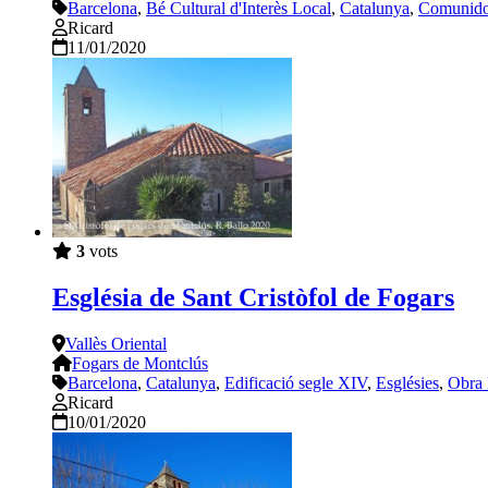
Barcelona
,
Bé Cultural d'Interès Local
,
Catalunya
,
Comunido
Ricard
11/01/2020
3
vots
Església de Sant Cristòfol de Fogars
Vallès Oriental
Fogars de Montclús
Barcelona
,
Catalunya
,
Edificació segle XIV
,
Esglésies
,
Obra 
Ricard
10/01/2020