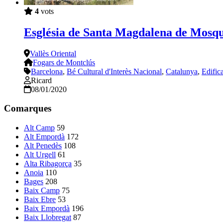
4
vots
Església de Santa Magdalena de Mosqu
Vallès Oriental
Fogars de Montclús
Barcelona
,
Bé Cultural d'Interès Nacional
,
Catalunya
,
Edific
Ricard
08/01/2020
Comarques
Alt Camp
59
Alt Empordà
172
Alt Penedès
108
Alt Urgell
61
Alta Ribagorça
35
Anoia
110
Bages
208
Baix Camp
75
Baix Ebre
53
Baix Empordà
196
Baix Llobregat
87