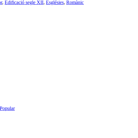
r
,
Edificació segle XII
,
Esglésies
,
Romànic
Popular