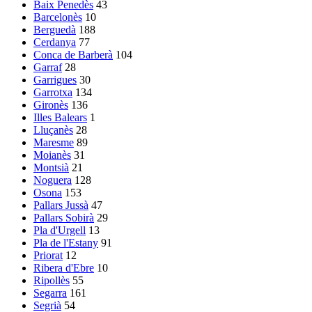
Baix Penedès
43
Barcelonès
10
Berguedà
188
Cerdanya
77
Conca de Barberà
104
Garraf
28
Garrigues
30
Garrotxa
134
Gironès
136
Illes Balears
1
Lluçanès
28
Maresme
89
Moianès
31
Montsià
21
Noguera
128
Osona
153
Pallars Jussà
47
Pallars Sobirà
29
Pla d'Urgell
13
Pla de l'Estany
91
Priorat
12
Ribera d'Ebre
10
Ripollès
55
Segarra
161
Segrià
54