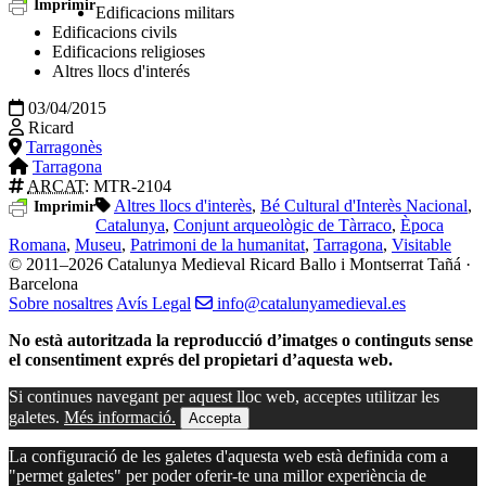
Imprimir
Edificacions militars
Edificacions civils
Edificacions religioses
Altres llocs d'interés
03/04/2015
Ricard
Tarragonès
Tarragona
ARCAT
: MTR-2104
Altres llocs d'interès
,
Bé Cultural d'Interès Nacional
,
Imprimir
Catalunya
,
Conjunt arqueològic de Tàrraco
,
Època
Romana
,
Museu
,
Patrimoni de la humanitat
,
Tarragona
,
Visitable
© 2011–2026 Catalunya Medieval
Ricard Ballo i Montserrat Tañá ·
Barcelona
Sobre nosaltres
Avís Legal
info@catalunyamedieval.es
No està autoritzada la reproducció d’imatges o continguts sense
el consentiment exprés del propietari d’aquesta web.
Si continues navegant per aquest lloc web, acceptes utilitzar les
galetes.
Més informació.
Accepta
La configuració de les galetes d'aquesta web està definida com a
"permet galetes" per poder oferir-te una millor experiència de