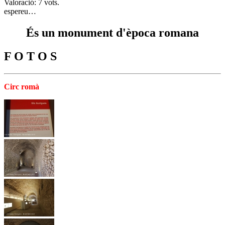
Valoració: 7 vots.
espereu…
És un monument d'època romana
F O T O S
Circ romà