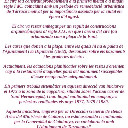
El circ fou construït probablement a la primera meitat o a mitjan
segle I dC, coincidint amb un període de remodelació urbanística
de Tàrraco motivat per la importància assolida per la ciutat en
època d'August.
El circ va restar embegut per un seguit de construccions
arquitectòniques al segle XIX, en què l'arena del circ fou
urbanitzada com a plaça de la Font.
Les cases que donen a la plaça, entre les quals hi ha el palau de
l'Ajuntament i la Diputació (1862), descansen sobre els basaments
i les graderies del circ.
Actualment, les actuacions planificades sobre les restes s'orienten
cap a la restauració d'aquelles parts del monument susceptibles
d'ésser recuperades adequadament.
Els primers treballs sistemàtics en aquesta direcció van iniciar-se
el 1973 a la zona de la capçalera, situada sobre l'actual carrer de
Sant Hermenegild, i han tingut continuïtat en campanyes
posteriors realitzades els anys 1977, 1979 i 1980.
Aquesta iniciativa, empresa per la Dirección General de Bellas
Artes del Ministerio de Cultura, ha estat assumida i continuada
per la Generalitat de Catalunya, en col·laboració amb
l'Ajuntament de Tarragona.”