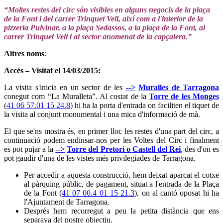
“Moltes restes del circ són visibles en alguns negocis de la plaça
de la Font i del carrer Trinquet Vell, així com a l'interior de la
pizzeria Pulvinar, a la plaça Sedassos, a la plaça de la Font, al
carrer Trinquet Vell i al sector anomenat de la capçalera.”
Altres noms
:
Accés – Visitat el 14/03/2015:
La visita s'inicia en un sector de les
-->
Muralles de Tarragona
conegut com “La Muralleta”. Al costat de la
Torre de les Monges
(
41 06 57.01 15 24.8
) hi ha la porta d'entrada on faciliten el tiquet de
la visita al conjunt monumental i una mica d'informació de mà.
El que se'ns mostra és, en primer lloc les restes d'una part del circ, a
continuació podem endinsar-nos per les Voltes del Circ i finalment
es pot pujar a la
-->
Torre del Pretori o Castell del Rei
, des d'on es
pot gaudir d'una de les vistes més privilegiades de Tarragona.
Per accedir a aquesta construcció, hem deixat aparcat el cotxe
al pàrquing públic, de pagament, situat a l'entrada de la Plaça
de la Font (
41 07 00.4 01 15 21.3
), on al cantó oposat hi ha
l'Ajuntament de Tarragona.
Després hem recorregut a peu la petita distància que ens
separava del nostre objectiu.