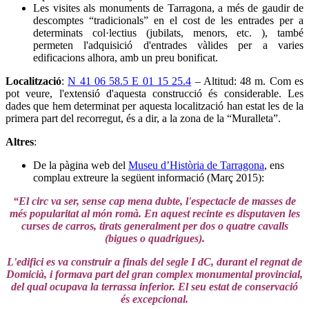
Les visites als monuments de Tarragona, a més de gaudir de
descomptes “tradicionals” en el cost de les entrades per a
determinats col·lectius (jubilats, menors, etc. ), també
permeten l'adquisició d'entrades vàlides per a varies
edificacions alhora, amb un preu bonificat.
Localització
:
N 41 06 58.5 E 01 15 25.4
– Altitud: 48 m. Com es
pot veure, l'extensió d'aquesta construcció és considerable. Les
dades que hem determinat per aquesta localització han estat les de la
primera part del recorregut, és a dir, a la zona de la “Muralleta”.
Altres
:
De la pàgina web del
Museu d’Història de Tarragona
, ens
complau extreure la següent informació (Març 2015):
“El circ va ser, sense cap mena dubte, l'espectacle de masses de
més popularitat al món romà. En aquest recinte es disputaven les
curses de carros, tirats generalment per dos o quatre cavalls
(bigues o quadrigues).
L'edifici es va construir a finals del segle I dC, durant el regnat de
Domicià, i formava part del gran complex monumental provincial,
del qual ocupava la terrassa inferior. El seu estat de conservació
és excepcional.