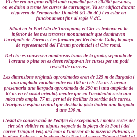
El circ era un gran edifici amb capacitat per a 20.000 persones,
on es duien a terme les curses de carruatges. Va ser edificat durant
el govern de l'emperador Domicià (81-96 dC) i va estar en
funcionament fins al segle V dC.
Situat en la Part Alta de Tarragona, el Circ es trobava en la
inferior de les tres terrasses monumentals que dominaven
l'acròpolis de Tàrraco, i es formava pel Recinte de Culte, la plaça
de representació del Fòrum provincial i el Circ romà.
Del circ es conserven nombrosos trams de la grada, separada de
l'areana o pista on es desenvolupaven les curses per un podi
revestit de carreus.
Les dimensions originals aproximades eren de 325 m de llargada i
una amplada variable entre els 100 m i els 115 m. L'arena
presentaria una llargada aproximada de 290 m i una amplada de
67 m. en el costat oriental, mentre que en l'occidental seria una
mica més ampla, 77 m., per tal de facilitar la sortida dels carros.
L'euripus o espina central que dividia la pista tindria una llargada
d'uns 190 m.
L'estat de conservació de l'edifici és excepcional, i moltes restes del
circ són visibles en alguns negocis de la plaça de la Font i del
carrer Trinquet Vell, així com a l'interior de la pizzeria Pulvinar, a
la plaça Sedassos, a la plaça de la Font, al carrer Trinquet Vell i al