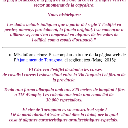
sector anomenat de la capçalera.
Notes històriques:
Les dades actuals indiquen que a partir del segle V l'edifici va
perdre, almenys parcialment, la funció original, i va començar a
utilitzar-se, com s'ha comprovat en algunes de les voltes de
l'edifici, com a espais d'ocupació.”
Més informacions: Ens complau extreure de la pàgina web de
l’
Ajuntament de Tarragona
, el següent text (Març 2015):
“El Circ era l’edifici destinat a les curses
de cavalls i carros i estava situat entre la Via Augusta i el fòrum de
la província.
Tenia una forma allargada amb uns 325 metres de longitud i fins
a 115 d’ample, i es calcula que tenia una capacitat de
30.000 espectadors.
El circ de Tarragona es va construir el segle I
i té la particularitat d’estar situat dins la ciutat, per la qual
cosa té algunes característiques arquitectòniques especials.