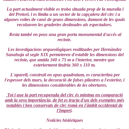
La part actualment visible es troba situada prop de la muralla i
del Pretori, i es limita a un sector de la capçalera del circ i a
algunes voltes de canó de grans dimensions, damunt de les quals
recolzaven les graderies destinades als espectadors.
Resta també en peus una gran porta monumental d'accés al
recinte.
Les investigacions arqueològiques realitzades per Hernàndez
Sanahuja al segle XIX permeteren d'establir les dimensions del
recinte, que amida 340 x 75 m a l'interior, mentre que
exteriorment tindria 360 x 110 m.
L'aparell, construït en opus quadratum, es caracteritza per
l'espessor dels murs, la decoració de falses pilastres a l'exterior, i
les dimensions considerables de les obertures.
Tot i que la part recuperada del circ és mínima en comparació
amb la seva importància, de fet es tracta d'un dels exemples més
notables i ben conservats de circ romà en l'àmbit occidental de
l'Imperi
.
Notícies històriques