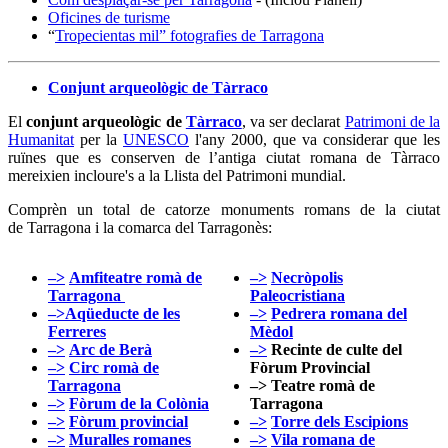
Oficines de turisme
“
Tropecientas mil” fotografies de Tarragona
Conjunt arqueològic de Tàrraco
El
conjunt arqueològic de
Tàrraco
, va ser declarat
Patrimoni de la
Humanitat
per la
UNESCO
l'any 2000, que va considerar que les
ruïnes que es conserven de l’antiga ciutat romana de Tàrraco
mereixien incloure's a la Llista del Patrimoni mundial.
Comprèn un total de catorze monuments romans de la ciutat
de Tarragona i la comarca del Tarragonès:
–>
Amfiteatre romà de
–>
Necròpolis
Tarragona
Paleocristiana
–>
Aqüeducte de les
–>
Pedrera romana del
Ferreres
Mèdol
–>
Arc de Berà
–>
Recinte de culte del
–>
Circ romà de
Fòrum Provincial
Tarragona
–>
Teatre romà de
–>
Fòrum de la Colònia
Tarragona
–>
Fòrum provincial
–>
Torre dels Escipions
–>
Muralles romanes
–>
Vila romana de