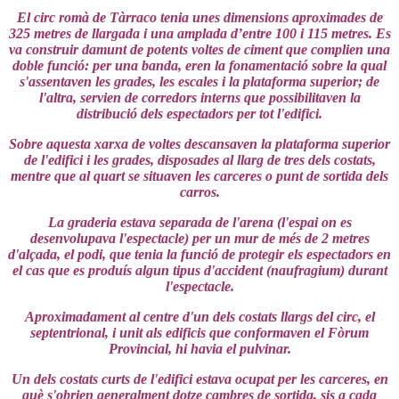
El circ romà de Tàrraco tenia unes dimensions aproximades de
325 metres de llargada i una amplada d’entre 100 i 115 metres. Es
va construir damunt de potents voltes de ciment que complien una
doble funció: per una banda, eren la fonamentació sobre la qual
s'assentaven les grades, les escales i la plataforma superior; de
l'altra, servien de corredors interns que possibilitaven la
distribució dels espectadors per tot l'edifici.
Sobre aquesta xarxa de voltes descansaven la plataforma superior
de l'edifici i les grades, disposades al llarg de tres dels costats,
mentre que al quart se situaven les carceres o punt de sortida dels
carros.
La graderia estava separada de l'arena (l'espai on es
desenvolupava l'espectacle) per un mur de més de 2 metres
d'alçada, el podi, que tenia la funció de protegir els espectadors en
el cas que es produís algun tipus d'accident (naufragium) durant
l'espectacle.
Aproximadament al centre d'un dels costats llargs del circ, el
septentrional, i unit als edificis que conformaven el Fòrum
Provincial, hi havia el pulvinar.
Un dels costats curts de l'edifici estava ocupat per les carceres, en
què s'obrien generalment dotze cambres de sortida, sis a cada