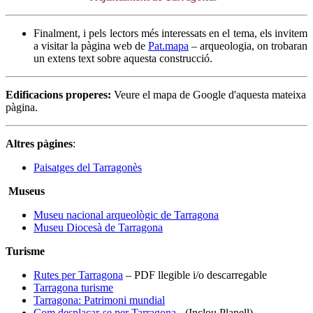
Finalment, i pels lectors més interessats en el tema, els invitem
a visitar la pàgina web de
Pat.mapa
– arqueologia, on trobaran
un extens text sobre aquesta construcció.
Edificacions properes
:
Veure el mapa de Google d'aquesta mateixa
pàgina.
Altres pàgines
:
Paisatges del Tarragonès
Museus
Museu nacional arqueològic de Tarragona
Museu Diocesà de Tarragona
Turisme
Rutes per Tarragona
– PDF llegible i/o descarregable
Tarragona turisme
Tarragona: Patrimoni mundial
Com desplaçar-se per Tarragona
- (Inclou Planell)