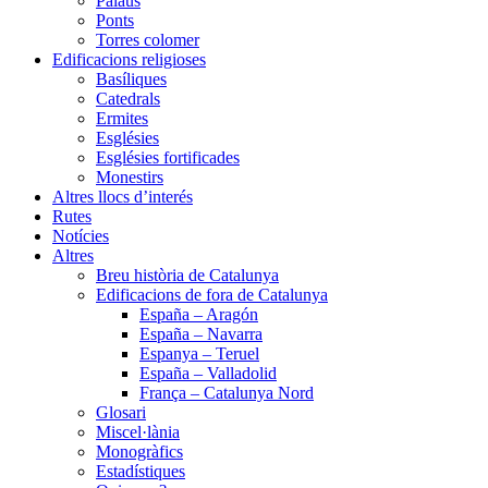
Palaus
Ponts
Torres colomer
Edificacions religioses
Basíliques
Catedrals
Ermites
Esglésies
Esglésies fortificades
Monestirs
Altres llocs d’interés
Rutes
Notícies
Altres
Breu història de Catalunya
Edificacions de fora de Catalunya
España – Aragón
España – Navarra
Espanya – Teruel
España – Valladolid
França – Catalunya Nord
Glosari
Miscel·lània
Monogràfics
Estadístiques