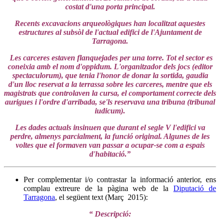
costat d'una porta principal.
Recents excavacions arqueològiques han localitzat aquestes
estructures al subsòl de l'actual edifici de l'Ajuntament de
Tarragona.
Les carceres estaven flanquejades per una torre. Tot el sector es
coneixia amb el nom d'oppidum. L'organitzador dels jocs (editor
spectaculorum), que tenia l'honor de donar la sortida, gaudia
d'un lloc reservat a la terrassa sobre les carceres, mentre que els
magistrats que controlaven la cursa, el comportament correcte dels
aurigues i l'ordre d'arribada, se'ls reservava una tribuna (tribunal
iudicum).
Les dades actuals insinuen que durant el segle V l'edifici va
perdre, almenys parcialment, la funció original. Algunes de les
voltes que el formaven van passar a ocupar-se com a espais
d'habitació.”
Per complementar i/o contrastar la informació anterior, ens
complau extreure de la pàgina web de la
Diputació de
Tarragona
, el següent text (Març 2015):
“ Descripció: