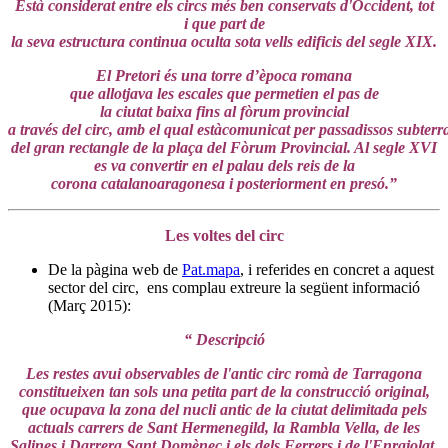
Està considerat entre els circs més ben conservats d'Occident, tot
i que part de
la seva estructura continua oculta sota vells edificis del segle XIX.
El Pretori és una torre d’època romana
que allotjava les escales que permetien el pas de
la ciutat baixa fins al fòrum provincial
a través del circ, amb el qual estàcomunicat per passadissos subterr
del gran rectangle de la plaça del Fòrum Provincial. Al segle XVI
es va convertir en el palau dels reis de la
corona catalanoaragonesa i posteriorment en presó.”
Les voltes del circ
De la pàgina web de
Pat.mapa
, i referides en concret a aquest
sector del circ, ens complau extreure la següent informació
(Març 2015):
“ Descripció
Les restes avui observables de l'antic circ romà de Tarragona
constitueixen tan sols una petita part de la construcció original,
que ocupava la zona del nucli antic de la ciutat delimitada pels
actuals carrers de Sant Hermenegild, la Rambla Vella, de les
Salines i Darrera Sant Domènec i els dels Ferrers i de l'Enrajolat.