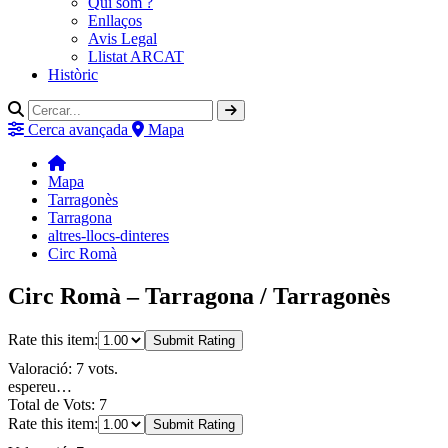
Qui som ?
Enllaços
Avis Legal
Llistat ARCAT
Històric
Cerca avançada
Mapa
Mapa
Tarragonès
Tarragona
altres-llocs-dinteres
Circ Romà
Circ Romà – Tarragona / Tarragonès
Rate this item:
Submit Rating
Valoració: 7 vots.
espereu…
Total de Vots: 7
Rate this item:
Submit Rating