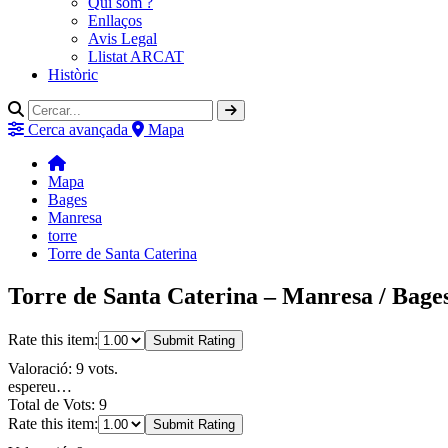
Qui som ?
Enllaços
Avis Legal
Llistat ARCAT
Històric
Cerca avançada
Mapa
Mapa
Bages
Manresa
torre
Torre de Santa Caterina
Torre de Santa Caterina – Manresa / Bage
Rate this item:
Submit Rating
Valoració: 9 vots.
espereu…
Total de Vots: 9
Rate this item:
Submit Rating