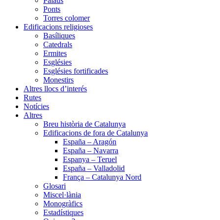
Palaus
Ponts
Torres colomer
Edificacions religioses
Basíliques
Catedrals
Ermites
Esglésies
Esglésies fortificades
Monestirs
Altres llocs d’interés
Rutes
Notícies
Altres
Breu història de Catalunya
Edificacions de fora de Catalunya
España – Aragón
España – Navarra
Espanya – Teruel
España – Valladolid
França – Catalunya Nord
Glosari
Miscel·lània
Monogràfics
Estadístiques