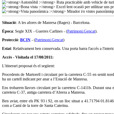
Situació
: A les afores de Manresa (Bages) - Barcelona.
Època
: Segle XIX - Guerres Carlines - (
Patrimoni.Gencat
).
Protecció
:
BCIN
- (
Patrimoni.Gencat
)
Estat
: Relativament ben conservada. Una porta barra l'accés a l'interi
Accés - Visitada el 17/08/2011:
L'itinerari proposat és el següent:
Procedents de Martorell i circulant per la carretera C-55 en sentit n
ha un cartell indicant per anar a l’Estació de Manresa.
Ens trobarem llavors circulant per la carretera C-1411b. Durant una es
carretera C-37, antiga carretera d’Abrera a Manresa.
Ben aviat, entre els PK 93 i 92, en un lloc situat a 41.71794 01.814
com a Camí de la torre de Santa Caterina.