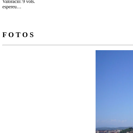
Valoració: 9 vots.
espereu…
F O T O S