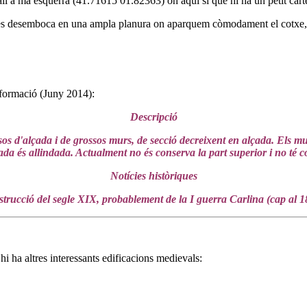
all a mà esquerra (41.71615 01.82363) on aquí si que hi ha un petit cartel
s desemboca en una ampla planura on aparquem còmodament el cotxe, i ja
nformació (Juny 2014):
Descripció
os d'alçada i de grossos murs, de secció decreixent en alçada. Els murs 
ada és allindada. Actualment no és conserva la part superior i no té c
Notícies històriques
trucció del segle XIX, probablement de la I guerra Carlina (cap al 1
i ha altres interessants edificacions medievals: