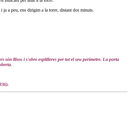
l indicant per anar a la torre.
 a peu, ens dirigim a la torre, distant dos minuts.
són llisos i s'obre espitlleres per tot el seu perímetre. La porta
oberta.
836).