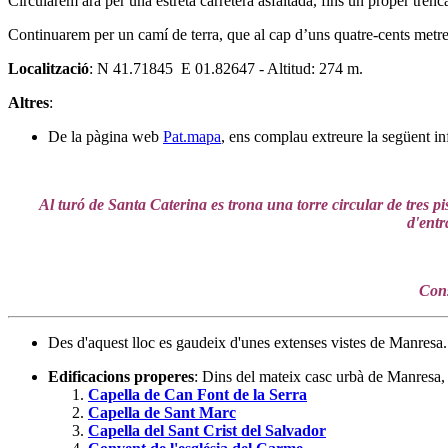
Circularem ara per una estreta carretera asfaltada, fins un proper trenc
Continuarem per un camí de terra, que al cap d’uns quatre-cents metre
Localització
: N 41.71845 E 01.82647 - Altitud: 274 m.
Altres
:
De la pàgina web
Pat.mapa
, ens complau extreure la següent i
Al turó de Santa Caterina es trona una torre circular de tres pis
d'entr
Cons
Des d'aquest lloc es gaudeix d'unes extenses vistes de Manresa.
Edificacions properes
: Dins del mateix casc urbà de Manresa, h
Capella de Can Font de la Serra
Capella de Sant Marc
Capella del Sant Crist del Salvador