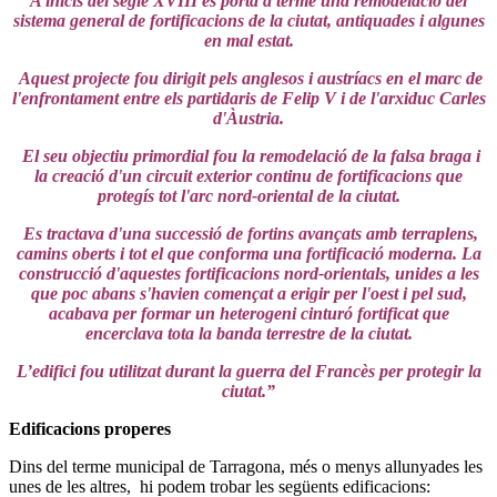
A inicis del segle XVIII es portà a terme una remodelació del
sistema general de fortificacions de la ciutat, antiquades i algunes
en mal estat.
Aquest projecte fou dirigit pels anglesos i austríacs en el marc de
l'enfrontament entre els partidaris de Felip V i de l'arxiduc Carles
d'Àustria.
El seu objectiu primordial fou la remodelació de la falsa braga i
la creació d'un circuit exterior continu de fortificacions que
protegís tot l'arc nord-oriental de la ciutat.
Es tractava d'una successió de fortins avançats amb terraplens,
camins oberts i tot el que conforma una fortificació moderna. La
construcció d'aquestes fortificacions nord-orientals, unides a les
que poc abans s'havien començat a erigir per l'oest i pel sud,
acabava per formar un heterogeni cinturó fortificat que
encerclava tota la banda terrestre de la ciutat.
L’edifici fou utilitzat durant la guerra del Francès per protegir la
ciutat.”
Edificacions properes
Dins del terme municipal de Tarragona, més o menys allunyades les
unes de les altres, hi podem trobar les següents edificacions: