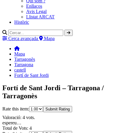
Qui som ?
Enllaços
Avis Legal
Llistat ARCAT
Històric
Cerca avançada
Mapa
Mapa
Tarragonès
Tarragona
castell
Fortí de Sant Jordi
Fortí de Sant Jordi – Tarragona /
Tarragonès
Rate this item:
Submit Rating
Valoració: 4 vots.
espereu…
Total de Vots: 4