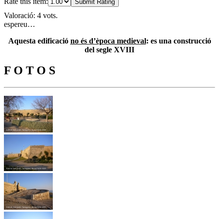
Rate this item:
Submit Rating
Valoració: 4 vots.
espereu…
Aquesta edificació
no és d’època medieval
: es una construcció
del segle XVIII
F O T O S