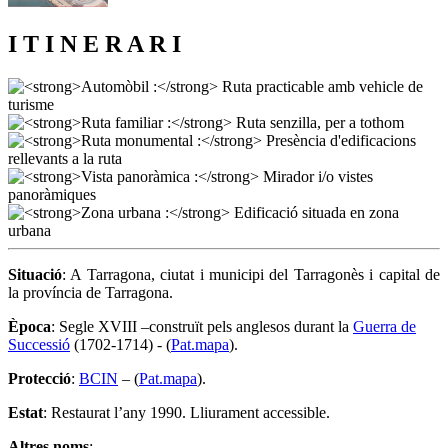
I T I N E R A R I
Situació
: A Tarragona, ciutat i municipi del Tarragonès i capital de
la província de Tarragona.
Època
: Segle XVIII –construït pels anglesos durant la
Guerra de
Successió
(1702-1714) - (
Pat.mapa
).
Protecció
:
BCIN
– (
Pat.mapa
).
Estat
: Restaurat l’any 1990. Lliurament accessible.
Altres noms
: