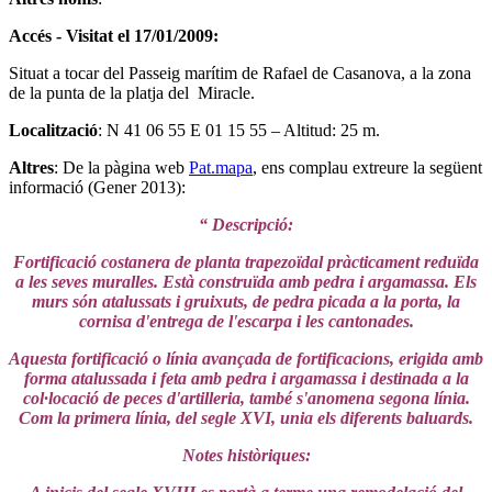
Accés - Visitat el 17/01/2009:
Situat a tocar del Passeig marítim de Rafael de Casanova, a la zona
de la punta de la platja del Miracle.
Localització
: N 41 06 55 E 01 15 55 – Altitud: 25 m.
Altres
: De la pàgina web
Pat.mapa
, ens complau extreure la següent
informació (Gener 2013):
“ Descripció:
Fortificació costanera de planta trapezoïdal pràcticament reduïda
a les seves muralles. Està construïda amb pedra i argamassa. Els
murs són atalussats i gruixuts, de pedra picada a la porta, la
cornisa d'entrega de l'escarpa i les cantonades.
Aquesta fortificació o línia avançada de fortificacions, erigida amb
forma atalussada i feta amb pedra i argamassa i destinada a la
col·locació de peces d'artilleria, també s'anomena segona línia.
Com la primera línia, del segle XVI, unia els diferents baluards.
Notes històriques: