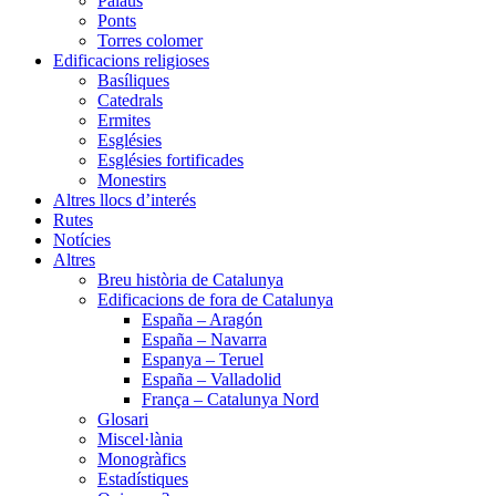
Palaus
Ponts
Torres colomer
Edificacions religioses
Basíliques
Catedrals
Ermites
Esglésies
Esglésies fortificades
Monestirs
Altres llocs d’interés
Rutes
Notícies
Altres
Breu història de Catalunya
Edificacions de fora de Catalunya
España – Aragón
España – Navarra
Espanya – Teruel
España – Valladolid
França – Catalunya Nord
Glosari
Miscel·lània
Monogràfics
Estadístiques