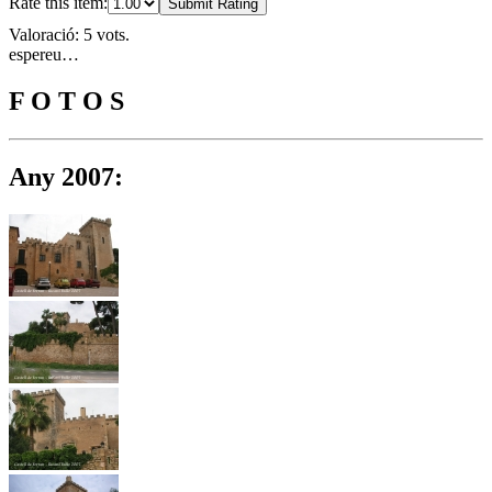
Rate this item:
Submit Rating
Valoració: 5 vots.
espereu…
F O T O S
Any 2007: