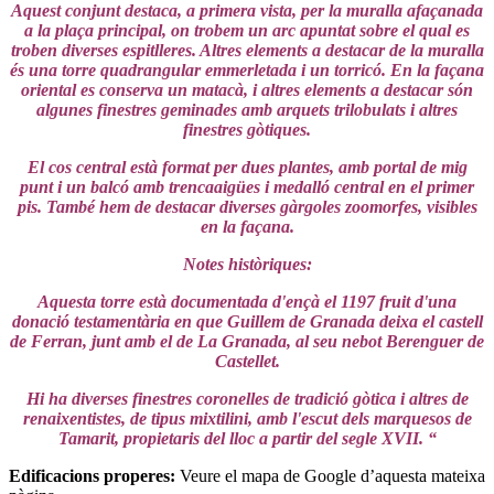
Aquest conjunt destaca, a primera vista, per la muralla afaçanada
a la plaça principal, on trobem un arc apuntat sobre el qual es
troben diverses espitlleres. Altres elements a destacar de la muralla
és una torre quadrangular emmerletada i un torricó. En la façana
oriental es conserva un matacà, i altres elements a destacar són
algunes finestres geminades amb arquets trilobulats i altres
finestres gòtiques.
El cos central està format per dues plantes, amb portal de mig
punt i un balcó amb trencaaigües i medalló central en el primer
pis. També hem de destacar diverses gàrgoles zoomorfes, visibles
en la façana.
Notes històriques:
Aquesta torre està documentada d'ençà el 1197 fruit d'una
donació testamentària en que Guillem de Granada deixa el castell
de Ferran, junt amb el de La Granada, al seu nebot Berenguer de
Castellet.
Hi ha diverses finestres coronelles de tradició gòtica i altres de
renaixentistes, de tipus mixtilini, amb l'escut dels marquesos de
Tamarit, propietaris del lloc a partir del segle XVII. “
Edificacions properes
:
Veure el mapa de Google d’aquesta mateixa