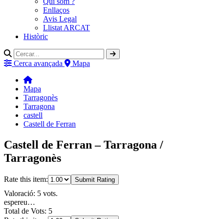
Qui som ?
Enllaços
Avis Legal
Llistat ARCAT
Històric
Cerca avançada
Mapa
Mapa
Tarragonès
Tarragona
castell
Castell de Ferran
Castell de Ferran – Tarragona /
Tarragonès
Rate this item:
Submit Rating
Valoració: 5 vots.
espereu…
Total de Vots: 5