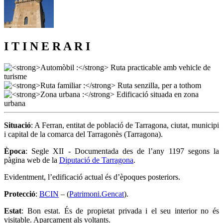
I T I N E R A R I
Situació
: A Ferran, entitat de població de Tarragona, ciutat, municipi
i capital de la comarca del Tarragonès (Tarragona).
Època
: Segle XII - Documentada des de l’any 1197 segons la
pàgina web de la
Diputació de Tarragona
.
Evidentment, l’edificació actual és d’èpoques posteriors.
Protecció
:
BCIN
– (
Patrimoni.Gencat
).
Estat
: Bon estat. És de propietat privada i el seu interior no és
visitable. Aparcament als voltants.