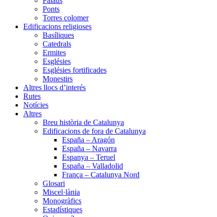
Palaus
Ponts
Torres colomer
Edificacions religioses
Basíliques
Catedrals
Ermites
Esglésies
Esglésies fortificades
Monestirs
Altres llocs d’interés
Rutes
Notícies
Altres
Breu història de Catalunya
Edificacions de fora de Catalunya
España – Aragón
España – Navarra
Espanya – Teruel
España – Valladolid
França – Catalunya Nord
Glosari
Miscel·lània
Monogràfics
Estadístiques