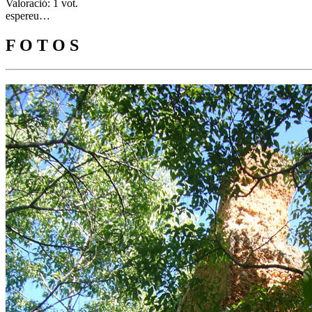
Valoració: 1 vot.
espereu…
F O T O S