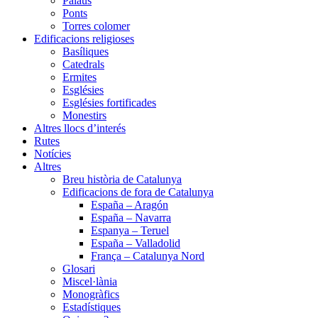
Palaus
Ponts
Torres colomer
Edificacions religioses
Basíliques
Catedrals
Ermites
Esglésies
Esglésies fortificades
Monestirs
Altres llocs d’interés
Rutes
Notícies
Altres
Breu història de Catalunya
Edificacions de fora de Catalunya
España – Aragón
España – Navarra
Espanya – Teruel
España – Valladolid
França – Catalunya Nord
Glosari
Miscel·lània
Monogràfics
Estadístiques