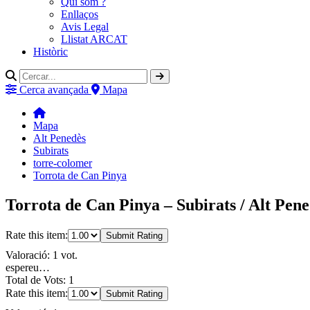
Qui som ?
Enllaços
Avis Legal
Llistat ARCAT
Històric
Cerca avançada
Mapa
Mapa
Alt Penedès
Subirats
torre-colomer
Torrota de Can Pinya
Torrota de Can Pinya – Subirats / Alt Pen
Rate this item:
Submit Rating
Valoració: 1 vot.
espereu…
Total de Vots: 1
Rate this item:
Submit Rating