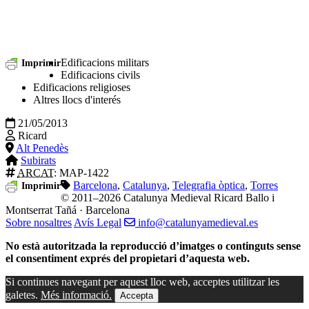
Edificacions militars
Imprimir
Edificacions civils
Edificacions religioses
Altres llocs d'interés
21/05/2013
Ricard
Alt Penedès
Subirats
ARCAT
: MAP-1422
Barcelona
,
Catalunya
,
Telegrafia òptica
,
Torres
Imprimir
© 2011–2026 Catalunya Medieval
Ricard Ballo i
Montserrat Tañá · Barcelona
Sobre nosaltres
Avís Legal
info@catalunyamedieval.es
No està autoritzada la reproducció d’imatges o continguts sense
el consentiment exprés del propietari d’aquesta web.
Si continues navegant per aquest lloc web, acceptes utilitzar les
galetes.
Més informació.
Accepta