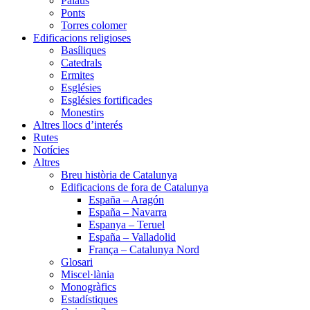
Palaus
Ponts
Torres colomer
Edificacions religioses
Basíliques
Catedrals
Ermites
Esglésies
Esglésies fortificades
Monestirs
Altres llocs d’interés
Rutes
Notícies
Altres
Breu història de Catalunya
Edificacions de fora de Catalunya
España – Aragón
España – Navarra
Espanya – Teruel
España – Valladolid
França – Catalunya Nord
Glosari
Miscel·lània
Monogràfics
Estadístiques