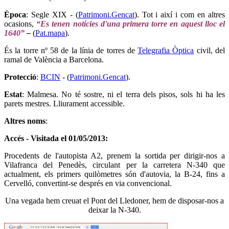
Època
: Segle XIX - (
Patrimoni.Gencat
). Tot i així i com en altres
ocasions,
“
Es tenen notícies d'una primera torre en aquest lloc el
1640”
–
(
Pat.mapa
).
És la torre nº 58 de la línia de torres de
Telegrafia Òptica
civil, del
ramal de València a Barcelona.
Protecció
:
BCIN
- (
Patrimoni.Gencat
).
Estat
: Malmesa. No té sostre, ni el terra dels pisos, sols hi ha les
parets mestres. Lliurament accessible.
Altres noms
:
Accés - Visitada el 01/05/2013:
Procedents de l'autopista A2, prenem la sortida per dirigir-nos a
Vilafranca del Penedès, circulant per la carretera N-340 que
actualment, els primers quilòmetres són d'autovia, la B-24, fins a
Cervelló, convertint-se després en via convencional.
Una vegada hem creuat el Pont del Lledoner, hem de disposar-nos a
deixar la N-340.