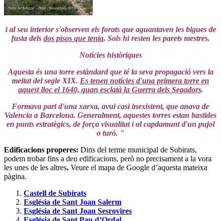
i al seu interior s'observen els forats que aguantaven les bigues de
fusta dels
dos pisos que tenia
. Sols hi resten les parets mestres.
Notícies històriques
Aquesta és una torre estàndard que té la seva propagació vers la
meitat del segle XIX.
Es tenen notícies d'una primera torre en
aquest lloc el 1640, quan esclatà la Guerra dels Segadors
.
Formava part d'una xarxa, avui casi inexistent, que anava de
Valencia a Barcelona. Generalment, aquestes torres estan bastides
en punts estratègics, de força visualitat i al capdamunt d'un pujol
o turó. "
Edificacions properes
:
Dins del terme municipal de Subirats,
podem trobar fins a deu edificacions, però no precisament a la vora
les unes de les altres
.
Veure el mapa de Google d’aquesta mateixa
pàgina.
Castell de Subirats
Església de Sant Joan Salerm
Església de Sant Joan Sesrovires
Església de Sant Pau d’Ordal