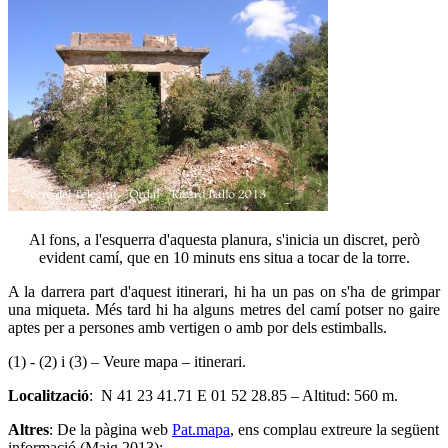
Al fons, a l'esquerra d'aquesta planura, s'inicia un discret, però
evident camí, que en 10 minuts ens situa a tocar de la torre.
A la darrera part d'aquest itinerari, hi ha un pas on s'ha de grimpar
una miqueta. Més tard hi ha alguns metres del camí potser no gaire
aptes per a persones amb vertigen o amb por dels estimballs.
(1) - (2) i (3) – Veure mapa – itinerari.
Localització
: N 41 23 41.71 E 01 52 28.85 – Altitud: 560 m.
Altres
: De la pàgina web
Pat.mapa
, ens complau extreure la següent
informació (Maig 2013):