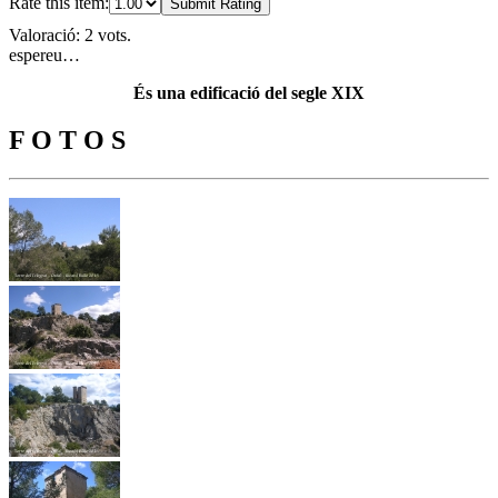
Rate this item:
Submit Rating
Valoració: 2 vots.
espereu…
És una edificació del segle XIX
F O T O S