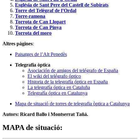
Església de Sant Pere del Castell de Subirats
Torre del Telègraf de l’Ordal
Torre-ramona
Torrota de Can Llopart
Torrota de Can Pinya
Torrota del moro
Altres pàgines
:
Paisatges de l’Alt Penedès
Telegrafia òptica
Asociación de amigos del telégrafo de España
El wiki del telégrafo óptico
Historia de la telegrafía óptica en España
La telegrafía óptica en Cataluña
Telegrafía óptica en Catalunya
Mapa de situació de torres de telegrafia òptica a Catalunya
Autors
: Ricard Ballo i Montserrat Tañá.
MAPA de situació
: