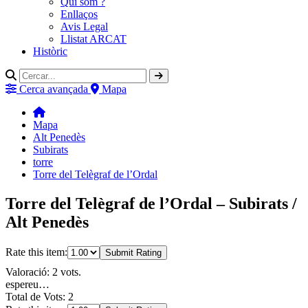
Qui som ?
Enllaços
Avis Legal
Llistat ARCAT
Històric
Cerca avançada
Mapa
Mapa
Alt Penedès
Subirats
torre
Torre del Telègraf de l’Ordal
Torre del Telègraf de l’Ordal – Subirats /
Alt Penedès
Rate this item:
Submit Rating
Valoració: 2 vots.
espereu…
Total de Vots: 2