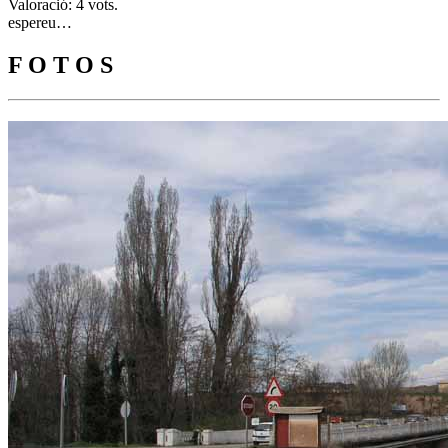
Valoració: 4 vots.
espereu…
F O T O S