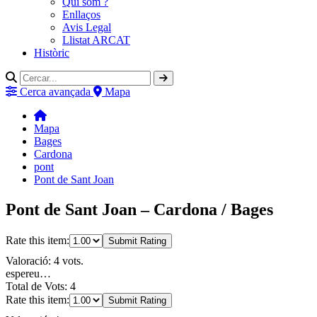
Qui som ?
Enllaços
Avis Legal
Llistat ARCAT
Històric
Cerca avançada
Mapa
Mapa
Bages
Cardona
pont
Pont de Sant Joan
Pont de Sant Joan – Cardona / Bages
Rate this item:
Submit Rating
Valoració: 4 vots.
espereu…
Total de Vots: 4
Rate this item:
Submit Rating