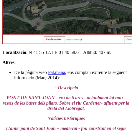
Localització
: N 41 55 12.1 E 01 40 58.6 – Altitud: 407 m.
Altres
:
De la pàgina web
Pat.mapa
, ens complau extreure la següent
informació (Març 2014):
“ Descripció
PONT DE SANT JOAN - era de 6 arcs - actualment tot nou -
restes de les bases dels pilars. Sobre el riu Cardener- afluent per la
dreta del Llobregat.
Notícies històriques
L'antic pont de Sant Joan – medieval - fou construït en el segle