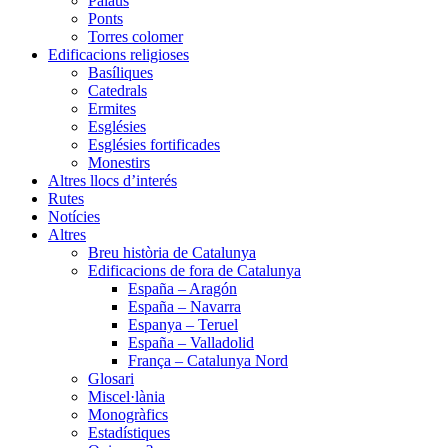
Palaus
Ponts
Torres colomer
Edificacions religioses
Basíliques
Catedrals
Ermites
Esglésies
Esglésies fortificades
Monestirs
Altres llocs d’interés
Rutes
Notícies
Altres
Breu història de Catalunya
Edificacions de fora de Catalunya
España – Aragón
España – Navarra
Espanya – Teruel
España – Valladolid
França – Catalunya Nord
Glosari
Miscel·lània
Monogràfics
Estadístiques