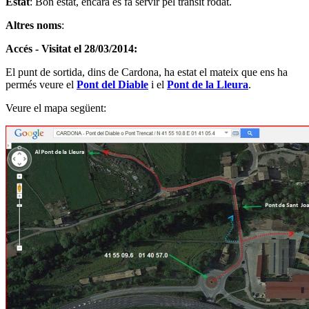
Estat
: Bon estat, encara es fa servir pel trànsit rodat.
Altres noms
:
Accés - Visitat el 28/03/2014
:
El punt de sortida, dins de Cardona, ha estat el mateix que ens ha
permés veure el
Pont del Diable
i el
Pont de la Lleura
.
Veure el mapa següent: