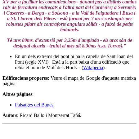
XV per a facilitar les comunicacions - donant pas a distints camins
rals de ferradura endreçats a l'altra part del Cardener; a Serrateix
i Caserres - a Berga - a Solsona - a la Vall de l'aiguadera i Busa i
a St. Llorenç dels Piteus - està format per 7 arcs sostinguts per
robustos pilars als contraforts angulars sòlids - a faixó de petits
baluards.
Té uns 80ms. d'extensió per 3,25m d'amplada - els arcs sòn de
desigual alçaria - tenint el més alt 8,30ms (c.a. Torras).”
En un dels extrems del pont hi ha la capella de Sant Joan del
Pont (segle XVI). Està a la part baixa d'una edificació que
rebia el nom de Molí dels Horts – (
Wikipedia
).
Edificacions properes
:
Veure el mapa de Google d'aquesta mateixa
pàgina.
Altres pàgines
:
Paisatges del Bages
Autors
: Ricard Ballo i Montserrat Tañá.