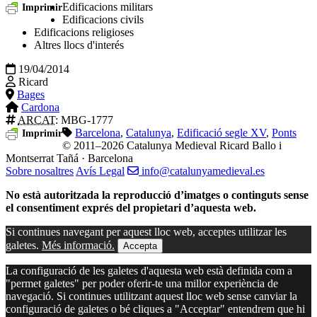
Edificacions militars
Imprimir
Edificacions civils
Edificacions religioses
Altres llocs d'interés
19/04/2014
Ricard
Bages
Cardona
ARCAT
: MBG-1777
Barcelona
,
Catalunya
,
Edificació segle XV
,
Ponts
Imprimir
© 2011–2026 Catalunya Medieval
Ricard Ballo i
Montserrat Tañá · Barcelona
Sobre nosaltres
Avís Legal
info@catalunyamedieval.es
No està autoritzada la reproducció d’imatges o continguts sense
el consentiment exprés del propietari d’aquesta web.
Si continues navegant per aquest lloc web, acceptes utilitzar les
galetes.
Més informació.
Accepta
La configuració de les galetes d'aquesta web està definida com a
"permet galetes" per poder oferir-te una millor experiència de
navegació. Si continues utilitzant aquest lloc web sense canviar la
configuració de galetes o bé cliques a "Acceptar" entendrem que hi