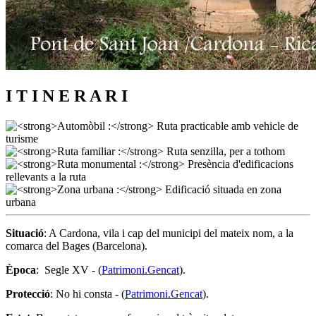
I T I N E R A R I
Situació
: A Cardona, vila i cap del municipi del mateix nom, a la
comarca del Bages (Barcelona).
Època
: Segle XV - (
Patrimoni.Gencat
).
Protecció
: No hi consta - (
Patrimoni.Gencat
).