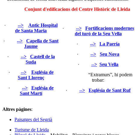
Conjunt d'edificacions del Centre Històric de Lleida
·
-->
Antic Hospital
·
-->
Fortificacions modernes
de Santa Maria
del turó de la Seu Vella
·
-->
Capella de Sant
·
-->
La Paeria
Jaume
·
-->
Seu Nova
·
-->
Castell de la
Suda
·
-->
Seu Vella
·
-->
Església de
“Extramurs”, hi podem
Sant Llorenç
trobar:
·
-->
Església de
·
-->
Església de Sant Ruf
Sant Martí
Altres pàgines
:
Paisatges del Segrià
Turisme de Lleida