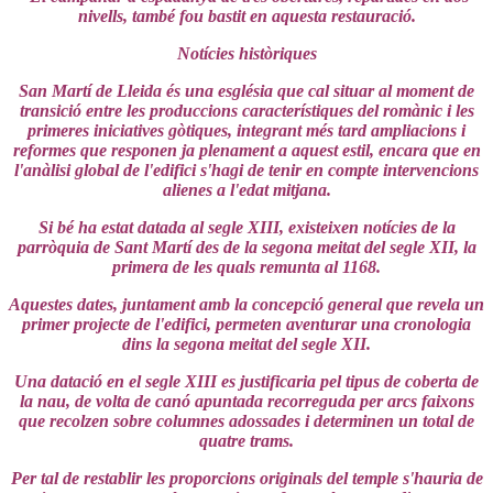
nivells, també fou bastit en aquesta restauració.
Notícies històriques
San Martí de Lleida és una església que cal situar al moment de
transició entre les produccions característiques del romànic i les
primeres iniciatives gòtiques, integrant més tard ampliacions i
reformes que responen ja plenament a aquest estil, encara que en
l'anàlisi global de l'edifici s'hagi de tenir en compte intervencions
alienes a l'edat mitjana.
Si bé ha estat datada al segle XIII, existeixen notícies de la
parròquia de Sant Martí des de la segona meitat del segle XII, la
primera de les quals remunta al 1168.
Aquestes dates, juntament amb la concepció general que revela un
primer projecte de l'edifici, permeten aventurar una cronologia
dins la segona meitat del segle XII.
Una datació en el segle XIII es justificaria pel tipus de coberta de
la nau, de volta de canó apuntada recorreguda per arcs faixons
que recolzen sobre columnes adossades i determinen un total de
quatre trams.
Per tal de restablir les proporcions originals del temple s'hauria de