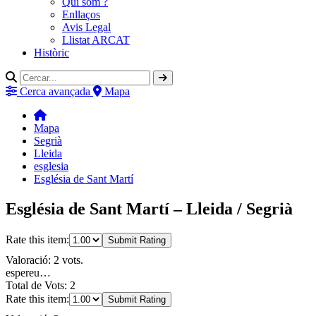
Qui som ?
Enllaços
Avis Legal
Llistat ARCAT
Històric
Cerca avançada
Mapa
Mapa
Segrià
Lleida
esglesia
Església de Sant Martí
Església de Sant Martí – Lleida / Segrià
Rate this item:
Submit Rating
Valoració: 2 vots.
espereu…
Total de Vots: 2
Rate this item:
Submit Rating