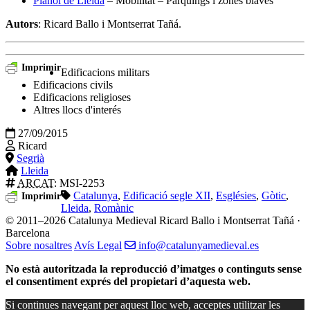
Plànol de Lleida
– Mobilitat – Pàrquings i zones blaves
Autors
: Ricard Ballo i Montserrat Tañá.
Imprimir
Edificacions militars
Edificacions civils
Edificacions religioses
Altres llocs d'interés
27/09/2015
Ricard
Segrià
Lleida
ARCAT
: MSI-2253
Catalunya
,
Edificació segle XII
,
Esglésies
,
Gòtic
,
Imprimir
Lleida
,
Romànic
© 2011–2026 Catalunya Medieval
Ricard Ballo i Montserrat Tañá ·
Barcelona
Sobre nosaltres
Avís Legal
info@catalunyamedieval.es
No està autoritzada la reproducció d’imatges o continguts sense
el consentiment exprés del propietari d’aquesta web.
Si continues navegant per aquest lloc web, acceptes utilitzar les