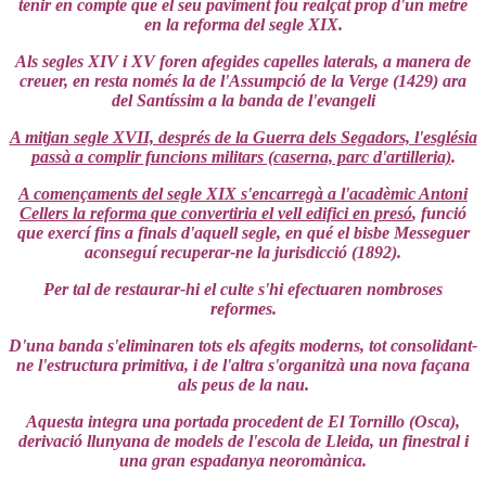
tenir en compte que el seu paviment fou realçat prop d'un metre
en la reforma del segle XIX.
Als segles XIV i XV foren afegides capelles laterals, a manera de
creuer, en resta només la de l'Assumpció de la Verge (1429) ara
del Santíssim a la banda de l'evangeli
A mitjan segle XVII, després de la Guerra dels Segadors, l'església
passà a complir funcions militars (caserna, parc d'artilleria)
.
A començaments del segle XIX s'encarregà a l'acadèmic Antoni
Cellers la reforma que convertiria el vell edifici en presó
, funció
que exercí fins a finals d'aquell segle, en qué el bisbe Messeguer
aconseguí recuperar-ne la jurisdicció (1892).
Per tal de restaurar-hi el culte s'hi efectuaren nombroses
reformes.
D'una banda s'eliminaren tots els afegits moderns, tot consolidant-
ne l'estructura primitiva, i de l'altra s'organitzà una nova façana
als peus de la nau.
Aquesta integra una portada procedent de El Tornillo (Osca),
derivació llunyana de models de l'escola de Lleida, un finestral i
una gran espadanya neoromànica.