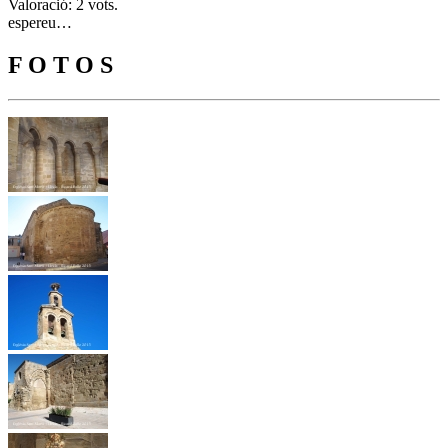
Valoració: 2 vots.
espereu…
F O T O S