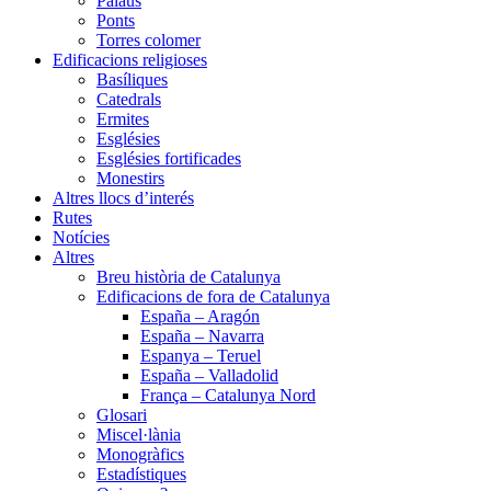
Palaus
Ponts
Torres colomer
Edificacions religioses
Basíliques
Catedrals
Ermites
Esglésies
Esglésies fortificades
Monestirs
Altres llocs d’interés
Rutes
Notícies
Altres
Breu història de Catalunya
Edificacions de fora de Catalunya
España – Aragón
España – Navarra
Espanya – Teruel
España – Valladolid
França – Catalunya Nord
Glosari
Miscel·lània
Monogràfics
Estadístiques