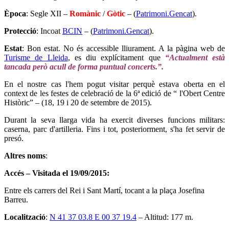
Època
: Segle XII –
Romànic
/
Gòtic
– (
Patrimoni.Gencat
).
Protecció
: Incoat
BCIN
– (
Patrimoni.Gencat
).
Estat
: Bon estat. No és accessible lliurament. A la pàgina web de
Turisme de Lleida
, es diu explícitament que
“Actualment està
tancada però acull de forma puntual concerts.”.
En
el nostre cas l'hem pogut visitar perquè estava oberta en el
context de les festes de celebració de la 6ª edició de “ l'Obert Centre
Històric” – (18, 19 i 20 de setembre de 2015).
Durant la seva llarga vida ha exercit diverses funcions militars:
caserna, parc d'artilleria. Fins i tot, posteriorment, s'ha fet servir de
presó.
Altres noms
:
Accés – Visitada el 19/09/2015:
Entre els carrers del Rei i Sant Martí, tocant a la plaça Josefina
Barreu.
Localització
:
N 41 37 03.8 E 00 37 19.4
– Altitud: 177 m.