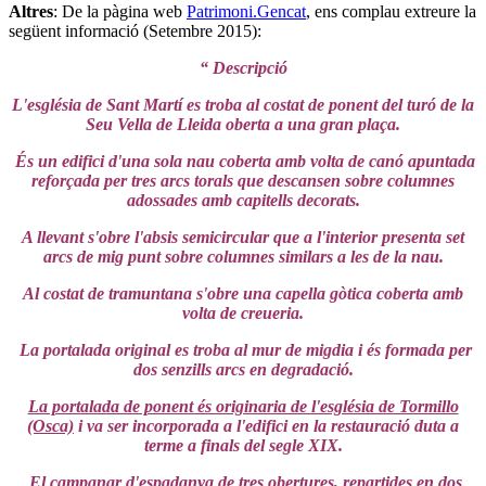
Altres
: De la pàgina web
Patrimoni.Gencat
, ens complau extreure la
següent informació (Setembre 2015):
“ Descripció
L'església de Sant Martí es troba al costat de ponent del turó de la
Seu Vella de Lleida oberta a una gran plaça.
És un edifici d'una sola nau coberta amb volta de canó apuntada
reforçada per tres arcs torals que descansen sobre columnes
adossades amb capitells decorats.
A llevant s'obre l'absis semicircular que a l'interior presenta set
arcs de mig punt sobre columnes similars a les de la nau.
Al costat de tramuntana s'obre una capella gòtica coberta amb
volta de creueria.
La portalada original es troba al mur de migdia i és formada per
dos senzills arcs en degradació.
La portalada de ponent és originaria de l'església de Tormillo
(Osca)
i va ser incorporada a l'edifici en la restauració duta a
terme a finals del segle XIX.
El campanar d'espadanya de tres obertures, repartides en dos