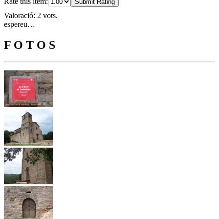
Rate this item:
Submit Rating
Valoració: 2 vots.
espereu…
F O T O S