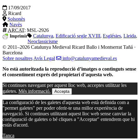
17/09/2017
Ricard
Solsonès
Navès
ARCAT
: MSL-2926
Catalunya
,
Edificació segle XVIII
,
Esglésies
,
Lleida
,
Imprimir
Neoclassicisme
© 2011–2026 Catalunya Medieval
Ricard Ballo i Montserrat Tañá ·
Barcelona
Sobre nosaltres
Avís Legal
info@catalunyamedieval.es
No està autoritzada la reproducció d’imatges o continguts sense
el consentiment exprés del propietari d’aquesta web.
Si continues navegant per aquest lloc web, acceptes utilitzar les
galetes.
Més informació.
Accepta
La configuració de les galetes d'aquesta web està definida com a
"permet galetes" per poder oferir-te una millor experiència de
navegació. Si continues utilitzant aquest lloc web sense canviar la
configuració de galetes o bé cliques a "Acceptar" entendrem que hi
estàs d'acord.
Tanca