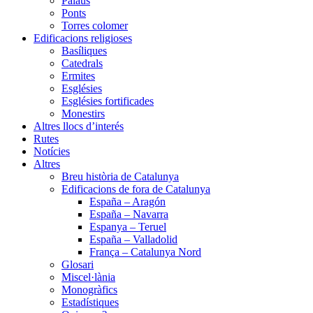
Palaus
Ponts
Torres colomer
Edificacions religioses
Basíliques
Catedrals
Ermites
Esglésies
Esglésies fortificades
Monestirs
Altres llocs d’interés
Rutes
Notícies
Altres
Breu història de Catalunya
Edificacions de fora de Catalunya
España – Aragón
España – Navarra
Espanya – Teruel
España – Valladolid
França – Catalunya Nord
Glosari
Miscel·lània
Monogràfics
Estadístiques