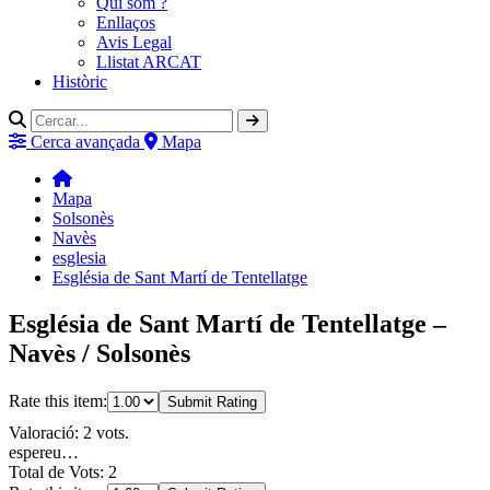
Qui som ?
Enllaços
Avis Legal
Llistat ARCAT
Històric
Cerca avançada
Mapa
Mapa
Solsonès
Navès
esglesia
Església de Sant Martí de Tentellatge
Església de Sant Martí de Tentellatge –
Navès / Solsonès
Rate this item:
Submit Rating
Valoració: 2 vots.
espereu…
Total de Vots: 2