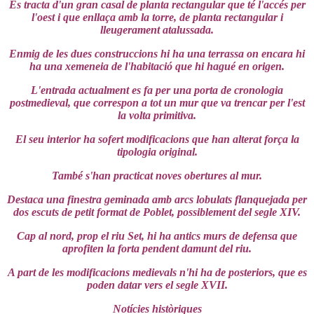
Es tracta d'un gran casal de planta rectangular que té l'accés per
l'oest i que enllaça amb la torre, de planta rectangular i
lleugerament atalussada.
Enmig de les dues construccions hi ha una terrassa on encara hi
ha una xemeneia de l'habitació que hi hagué en origen.
L'entrada actualment es fa per una porta de cronologia
postmedieval, que correspon a tot un mur que va trencar per l'est
la volta primitiva.
El seu interior ha sofert modificacions que han alterat força la
tipologia original.
També s'han practicat noves obertures al mur.
Destaca una finestra geminada amb arcs lobulats flanquejada per
dos escuts de petit format de Poblet, possiblement del segle XIV.
Cap al nord, prop el riu Set, hi ha antics murs de defensa que
aprofiten la forta pendent damunt del riu.
A part de les modificacions medievals n'hi ha de posteriors, que es
poden datar vers el segle XVII.
Notícies històriques