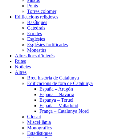
Palaus
Ponts
Torres colomer
Edificacions religioses
Basíliques
Catedrals
Ermites
Esglésies
Esglésies fortificades
Monestirs
Altres llocs d’interés
Rutes
Notícies
Altres
Breu història de Catalunya
Edificacions de fora de Catalunya
España – Aragón
España – Navarra
Espanya – Teruel
España – Valladolid
França – Catalunya Nord
Glosari
Miscel·lània
Monogràfics
Estadístiques