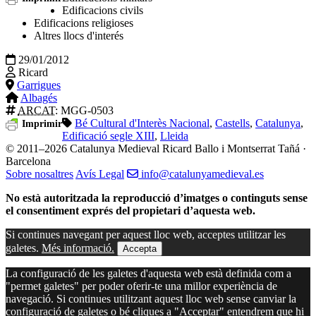
Edificacions civils
Edificacions religioses
Altres llocs d'interés
29/01/2012
Ricard
Garrigues
Albagés
ARCAT
: MGG-0503
Bé Cultural d'Interès Nacional
,
Castells
,
Catalunya
,
Imprimir
Edificació segle XIII
,
Lleida
© 2011–2026 Catalunya Medieval
Ricard Ballo i Montserrat Tañá ·
Barcelona
Sobre nosaltres
Avís Legal
info@catalunyamedieval.es
No està autoritzada la reproducció d’imatges o continguts sense
el consentiment exprés del propietari d’aquesta web.
Si continues navegant per aquest lloc web, acceptes utilitzar les
galetes.
Més informació.
Accepta
La configuració de les galetes d'aquesta web està definida com a
"permet galetes" per poder oferir-te una millor experiència de
navegació. Si continues utilitzant aquest lloc web sense canviar la
configuració de galetes o bé cliques a "Acceptar" entendrem que hi