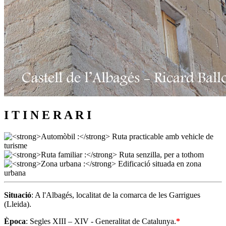
I T I N E R A R I
Situació
: A l'Albagés, localitat de la comarca de les Garrigues
(Lleida).
Època
: Segles XIII – XIV - Generalitat de Catalunya.
*