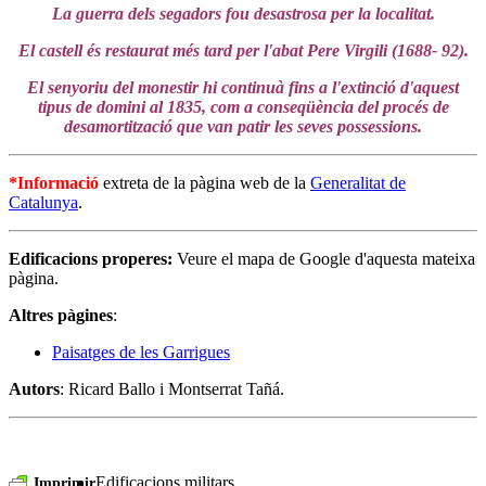
La guerra dels segadors fou desastrosa per la localitat.
El castell és restaurat més tard per l'abat Pere Virgili (1688- 92).
El senyoriu del monestir hi continuà fins a l'extinció d'aquest
tipus de domini al 1835, com a conseqüència del procés de
desamortització que van patir les seves possessions.
*Informació
extreta de la pàgina web de la
Generalitat de
Catalunya
.
Edificacions properes:
Veure el mapa de Google d'aquesta mateixa
pàgina.
Altres pàgines
:
Paisatges de les Garrigues
Autors
: Ricard Ballo i Montserrat Tañá.
Edificacions militars
Imprimir