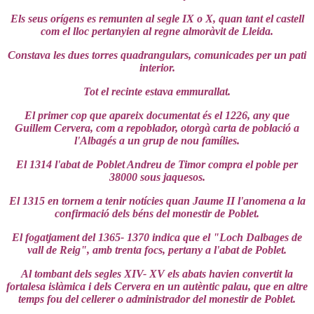
Els seus orígens es remunten al segle IX o X, quan tant el castell
com el lloc pertanyien al regne almoràvit de Lleida.
Constava les dues torres quadrangulars, comunicades per un pati
interior.
Tot el recinte estava emmurallat.
El primer cop que apareix documentat és el 1226, any que
Guillem Cervera, com a repoblador, otorgà carta de població a
l'Albagés a un grup de nou famílies.
El 1314 l'abat de Poblet Andreu de Timor compra el poble per
38000 sous jaquesos.
El 1315 en tornem a tenir notícies quan Jaume II l'anomena a la
confirmació dels béns del monestir de Poblet.
El fogatjament del 1365- 1370 indica que el "Loch Dalbages de
vall de Reig", amb trenta focs, pertany a l'abat de Poblet.
Al tombant dels segles XIV- XV els abats havien convertit la
fortalesa islàmica i dels Cervera en un autèntic palau, que en altre
temps fou del cellerer o administrador del monestir de Poblet.