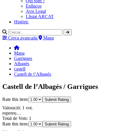
Qui som ?
Enllaços
Avis Legal
Llistat ARCAT
Històric
Cerca avançada
Mapa
Mapa
Garrigues
Albagés
castell
Castell de l’Albagés
Castell de l’Albagés / Garrigues
Rate this item:
Submit Rating
Valoració: 1 vot.
espereu…
Total de Vots: 1
Rate this item:
Submit Rating