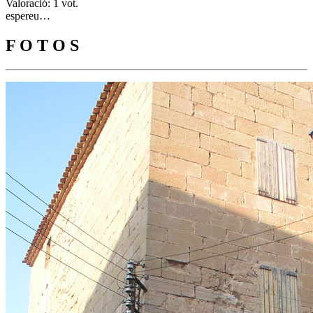
Valoració: 1 vot.
espereu…
F O T O S