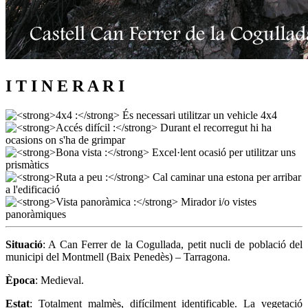
I T I N E R A R I
Situació
: A Can Ferrer de la Cogullada, petit nucli de població del
municipi del Montmell (Baix Penedès) – Tarragona.
Època
: Medieval.
Estat
: Totalment malmès, difícilment identificable. La vegetació