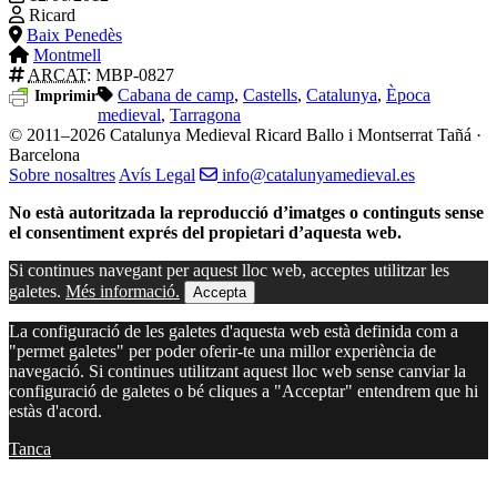
Ricard
Baix Penedès
Montmell
ARCAT
: MBP-0827
Cabana de camp
,
Castells
,
Catalunya
,
Època
Imprimir
medieval
,
Tarragona
© 2011–2026 Catalunya Medieval
Ricard Ballo i Montserrat Tañá ·
Barcelona
Sobre nosaltres
Avís Legal
info@catalunyamedieval.es
No està autoritzada la reproducció d’imatges o continguts sense
el consentiment exprés del propietari d’aquesta web.
Si continues navegant per aquest lloc web, acceptes utilitzar les
galetes.
Més informació.
Accepta
La configuració de les galetes d'aquesta web està definida com a
"permet galetes" per poder oferir-te una millor experiència de
navegació. Si continues utilitzant aquest lloc web sense canviar la
configuració de galetes o bé cliques a "Acceptar" entendrem que hi
estàs d'acord.
Tanca