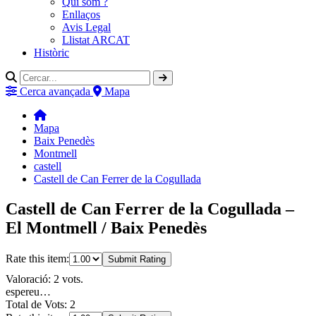
Qui som ?
Enllaços
Avis Legal
Llistat ARCAT
Històric
Cerca avançada
Mapa
Mapa
Baix Penedès
Montmell
castell
Castell de Can Ferrer de la Cogullada
Castell de Can Ferrer de la Cogullada –
El Montmell / Baix Penedès
Rate this item:
Submit Rating
Valoració: 2 vots.
espereu…
Total de Vots: 2