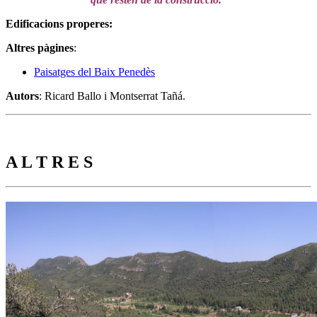
Edificacions properes:
Altres pàgines
:
Paisatges del Baix Penedès
Autors
: Ricard Ballo i Montserrat Tañá.
A L T R E S