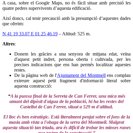
A casa, sobre el Google Maps, no és fàcil situar amb precisió les
quatre pedres supervivents d’aquesta edificació.
Així doncs, cal tenir precaució amb la presumpció d’aquestes dades
que oferim:
N 41 19 33.07 E 01 25 46.19
– Altitud: 525 m.
Altres
:
Donem les gràcies a una senyora de mitjana edat, veïna
d'aquest petit indret, persona oberta i cultivada, per les
precises indicacions que ens han permés localitzar aquestes
restes.
De la pàgina web de l'
Ajuntament del Montmell
ens complau
extreure aquest petit fragment d'informació literal sobre
aquesta construcció:
“
A la punxa final de la Serreta de Can Ferrer, una mica més
amunt del dipòsit d'aigua de la població, hi ha les restes del
Castellot de Can Ferrer, situat a 529 m d'altitud.
El lloc és ben estratègic. Està literalment penjat sobre el fons de la
masia amb vista a l'obaga de la serra del Montmell. Malgrat
aquesta situació tan triada, ara és difícil de trobar les minses runes
que resten de la construcció.”