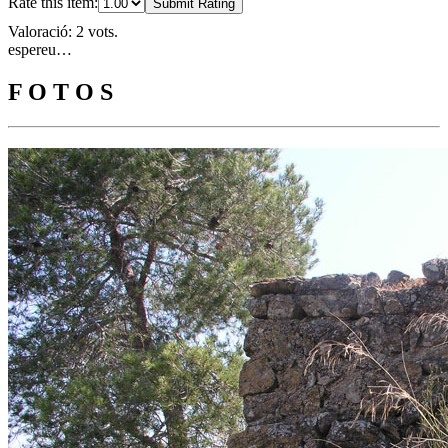
Rate this item:
Submit Rating
Valoració: 2 vots.
espereu…
F O T O S