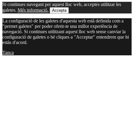
Si continues navegant per aquest lloc web, acceptes utilitzar les
galetes.
Més informació.
Accepta
La configuració de les galetes d'aquesta web està definida com a
"permet galetes" per poder oferir-te una millor experiència de
navegació. Si continues utilitzant aquest lloc web sense canviar la
configuració de galetes o bé cliques a "Acceptar" entendrem que hi
estàs d'acord.
Tanca