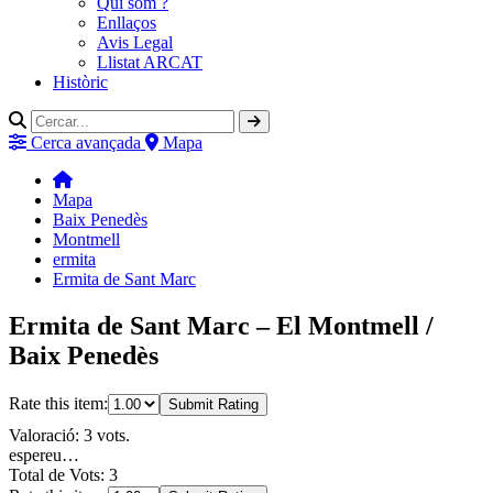
Qui som ?
Enllaços
Avis Legal
Llistat ARCAT
Històric
Cerca avançada
Mapa
Mapa
Baix Penedès
Montmell
ermita
Ermita de Sant Marc
Ermita de Sant Marc – El Montmell /
Baix Penedès
Rate this item:
Submit Rating
Valoració: 3 vots.
espereu…
Total de Vots: 3