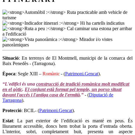
Situació
: En terrenys de El Montmell, municipi de la comarca del
Baix Penedès - (Tarragona).
Època
: Segle XIII –
Romànic
- (
Patrimoni.Gencat
).
“L'edifici és una
construcció de tradició romànica molt modificat
en el gòtic
.
El conjunt està format pel temple, un porxo situat
davant l'accés i l'antiga casa de l'ermità
.”
- (
Diputació de
Tarragona
).
Protecció
: BCIL- (
Patrimoni.Gencat
).
Estat
: La part exterior de l’edificació es manté en peus. És
lliurament accessible, doncs hem trobat la porta d’entrada oberta.
L'interior, sobri, completament buit, presenta un aspecte