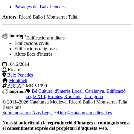
Paisatges del Baix Penedès
Autors
: Ricard Ballo i Montserrat Tañá.
Imprimir
Edificacions militars
Edificacions civils
Edificacions religioses
Altres llocs d'interés
10/12/2014
Ricard
Baix Penedès
Montmell
ARCAT
: MBP-1990
Bé Cultural d'Interès Local
,
Catalunya
,
Edificació
Imprimir
segle XIII
,
Ermites
,
Romànic
,
Tarragona
© 2011–2026 Catalunya Medieval
Ricard Ballo i Montserrat Tañá ·
Barcelona
Sobre nosaltres
Avís Legal
info@catalunyamedieval.es
No està autoritzada la reproducció d’imatges o continguts sense
el consentiment exprés del propietari d’aquesta web.