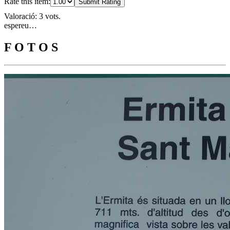
Rate this item:
Submit Rating
Valoració: 3 vots.
espereu…
F O T O S