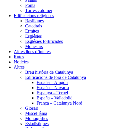
Palaus
Ponts
Torres colomer
Edificacions religioses
Basíliques
Catedrals
Ermites
Esglésies
Esglésies fortificades
Monestirs
Altres llocs d’interés
Rutes
Notícies
Altres
Breu història de Catalunya
Edificacions de fora de Catalunya
España – Aragón
España – Navarra
Espanya – Teruel
España – Valladolid
França – Catalunya Nord
Glosari
Miscel·lània
Monogràfics
Estadístiques