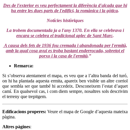
Des de l'exterior es veu perfectament la diferència d'alçada que hi
ha entre les dues parts de l'edifici, la romànica i la gòtica
.
Notícies històriques
La trobem documentada ja a l'any 1370. En ella se celebrava i
encara se celebra el tradicional aplec de Sant Marc
.
A causa dels fets de 1936 fou cremada i abandonada per l'ermità,
amb la qual cosa avui es troba bastant enderrocada, sobretot el
porxo i la casa de l'ermità
.”
Remarca:
Si s’observa atentament el mapa, es veu que a l’altra banda del turó,
on hi ha plantada aquesta ermita, apareix ben visible un altre corriol
que sembla ser que també hi accedeix. Desconeixem l’estat d’aquet
camí. En qualsevol cas, i com diem sempre, nosaltres sols descrivim
el terreny que trepitgem.
Edificacions properes
:
Veure el mapa de Google d’aquesta mateixa
pàgina.
Altres pàgines
: