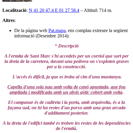
Localització
:
N 41 20 47.4 E 01 27 58.4
– Altitud: 714 m.
Altres
:
De la pàgina web
Pat.mapa
, ens complau extreure la següent
informació (Desembre 2014):
“ Descripció
A l'ermita de Sant Marc s'hi accedeix per un corriol que surt per
la dreta de la carretera, davant una pedrera on s'exploten graves
per a la construcció.
L'accés és difícil, ja que es troba al cim d'una muntanya.
Capella d'una sola nau amb volta de canó apuntada, que fou
ampliada i modificada amb un absis gòtic cobert amb volta
.
El campanar és de cadireta i la porta, amb arquivolta, és a la
façana sud, on hi ha restes d'un porxo amb una gran arcada
d'additament posterior.
A la dreta de l'edifici també es troben les restes de les dependències
de l'ermità.