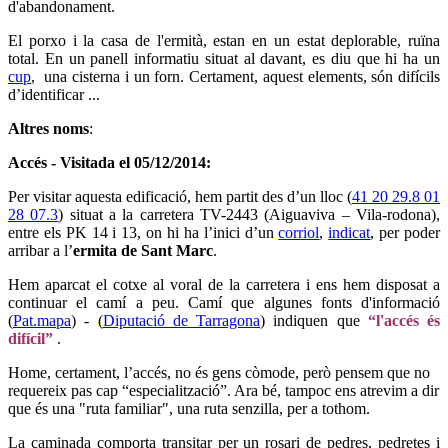
d'abandonament.
El porxo i la casa de l'ermità, estan en un estat deplorable, ruïna
total. En un panell informatiu situat al davant, es diu que hi ha un
cup
, una cisterna i un forn. Certament, aquest elements, són difícils
d’identificar ...
Altres noms
:
Accés - Visitada el 05/12/2014:
Per visitar aquesta edificació, hem partit des d’un lloc (
41 20 29.8 01
28 07.3
) situat a la carretera TV-2443 (Aiguaviva – Vila-rodona),
entre els PK 14 i 13, on hi ha l’inici d’un
corriol
,
indicat
, per poder
arribar a l’
ermita de Sant Marc
.
Hem aparcat el cotxe al voral de la carretera i ens hem disposat a
continuar el camí a peu. Camí que algunes fonts d'informació
(
Pat.mapa
) - (
Diputació de Tarragona
) indiquen que
“l'accés és
difícil”
.
Home, certament, l’accés, no és gens còmode, però pensem que no
requereix pas cap “especialització”. Ara bé, tampoc ens atrevim a dir
que és una "ruta familiar", una ruta senzilla, per a tothom.
La caminada comporta transitar per un rosari de pedres, pedretes i