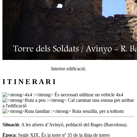
Interior edificació.
I T I N E R A R I
Situació
: A les afores d’Avinyó, població del Bages (Barcelona).
Època
: Segle XIX. És la torre nº 35 de la línia de torres