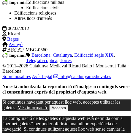
Edificacions militars
Imprimir
Edificacions civils
Edificacions religioses
Altres llocs d'interés
06/03/2012
Ricard
Bages
Avinyó
ARCAT
: MBG-0560
Barcelona
,
Catalunya
,
Edificació segle XIX
,
Imprimir
Telegrafia òptica
,
Torres
© 2011–2026 Catalunya Medieval
Ricard Ballo i Montserrat Tañá ·
Barcelona
Sobre nosaltres
Avís Legal
info@catalunyamedieval.es
No està autoritzada la reproducció d’imatges o continguts sense
el consentiment exprés del propietari d’aquesta web.
Si continues navegant per aquest lloc web, acceptes utilitzar les
galetes.
Més informació.
Accepta
La configuració de les galetes d'aquesta web està definida com a
"permet galetes" per poder oferir-te una millor experiència de
navegació. Si continues utilitzant aquest lloc web sense canviar la