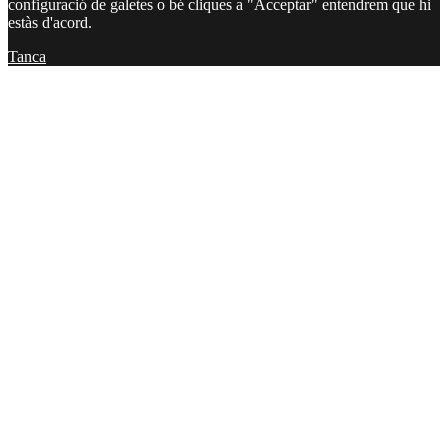
configuració de galetes o bé cliques a "Acceptar" entendrem que hi
estàs d'acord.
Tanca