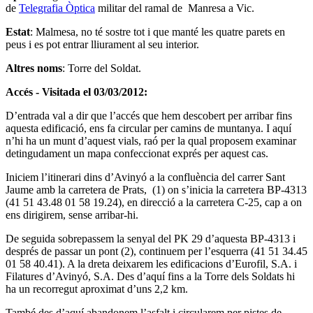
de
Telegrafia Òptica
militar del ramal de Manresa a Vic.
Estat
: Malmesa, no té sostre tot i que manté les quatre parets en
peus i es pot entrar lliurament al seu interior.
Altres noms
: Torre del Soldat.
Accés - Visitada el 03/03/2012:
D’entrada val a dir que l’accés que hem descobert per arribar fins
aquesta edificació, ens fa circular per camins de muntanya. I aquí
n’hi ha un munt d’aquest vials, raó per la qual proposem examinar
detingudament un mapa confeccionat exprés per aquest cas.
Iniciem l’itinerari dins d’Avinyó a la confluència del carrer Sant
Jaume amb la carretera de Prats, (1) on s’inicia la carretera BP-4313
(41 51 43.48 01 58 19.24), en direcció a la carretera C-25, cap a on
ens dirigirem, sense arribar-hi.
De seguida sobrepassem la senyal del PK 29 d’aquesta BP-4313 i
després de passar un pont (2), continuem per l’esquerra (41 51 34.45
01 58 40.41). A la dreta deixarem les edificacions d’Eurofil, S.A. i
Filatures d’Avinyó, S.A. Des d’aquí fins a la Torre dels Soldats hi
ha un recorregut aproximat d’uns 2,2 km.
També des d’aquí abandonem l’asfalt i circularem per pistes de