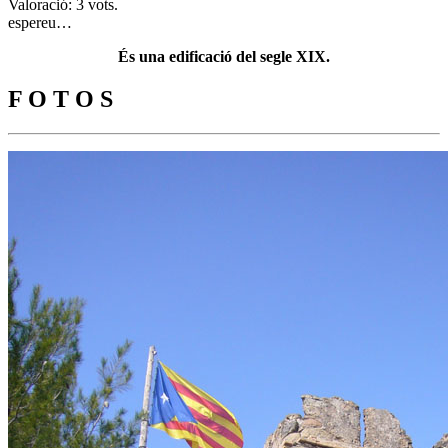
Valoració: 3 vots.
espereu…
És una edificació del segle XIX.
F O T O S