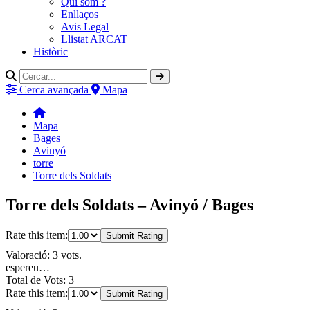
Qui som ?
Enllaços
Avis Legal
Llistat ARCAT
Històric
Cerca avançada
Mapa
Mapa
Bages
Avinyó
torre
Torre dels Soldats
Torre dels Soldats – Avinyó / Bages
Rate this item:
Submit Rating
Valoració: 3 vots.
espereu…
Total de Vots: 3
Rate this item:
Submit Rating