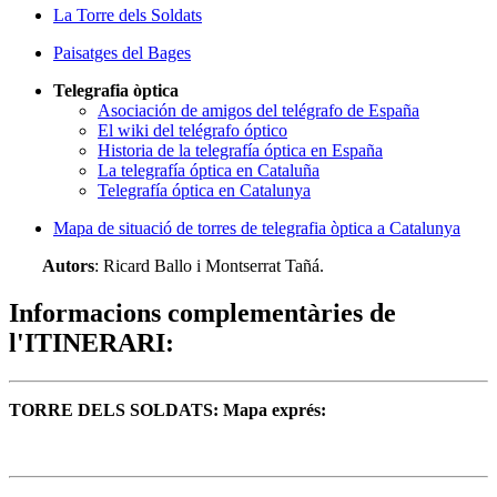
La Torre dels Soldats
Paisatges del Bages
Telegrafia òptica
Asociación de amigos del telégrafo de España
El wiki del telégrafo óptico
Historia de la telegrafía óptica en España
La telegrafía óptica en Cataluña
Telegrafía óptica en Catalunya
Mapa de situació de torres de telegrafia òptica a Catalunya
Autors
: Ricard Ballo i Montserrat Tañá.
Informacions complementàries de
l'ITINERARI:
TORRE DELS SOLDATS: Mapa exprés: