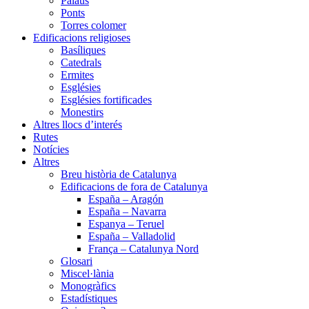
Palaus
Ponts
Torres colomer
Edificacions religioses
Basíliques
Catedrals
Ermites
Esglésies
Esglésies fortificades
Monestirs
Altres llocs d’interés
Rutes
Notícies
Altres
Breu història de Catalunya
Edificacions de fora de Catalunya
España – Aragón
España – Navarra
Espanya – Teruel
España – Valladolid
França – Catalunya Nord
Glosari
Miscel·lània
Monogràfics
Estadístiques