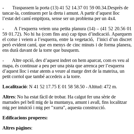
- Traspassem la porta (13) 41 52 14.37 01 59 00.34.Desprès de
tancar-la, continuem per la dreta i amunt. A partir d’aquest lloc
l’estat del camí empitjora, sense ser un problema per un 4x4.
- A l’esquerra veiem una petita planura (14) – (41 52 20.56 01
59 01.72). No hi ha (com fins ara) cap tipus d’indicació. Aparquem
el cotxe i veiem a l’esquerra, entre la vegetació, l’inici d’un discret
però evident camí, que en menys de cinc minuts i de forma planera,
ens durà davant de la torre que busquem.
- Altre opció, des d’aquest indret on hem aparcat, com es veu al
mapa, és continuar a peu per una pista que arrenca per l’esquerra
d’aquest lloc i estar atents a veure al marge dret de la mateixa, un
petit corriol que també accedeix a la torre.
Localització
: N 41 52 17.75 E 01 58 58.50 - Altitud: 472 m.
Altres
: No ha estat fàcil de trobar. Ha calgut fer una sèrie de
marrades pel bell mig de la muntanya, amunt i avall, fins localitzar
mig per intuïció i mig per "xurra", aquesta construcció.
Edificacions properes:
Altres pàgines
: