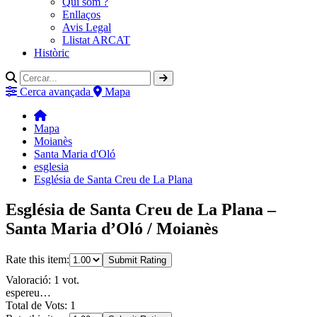
Qui som ?
Enllaços
Avis Legal
Llistat ARCAT
Històric
Cerca avançada
Mapa
Mapa
Moianès
Santa Maria d'Oló
esglesia
Església de Santa Creu de La Plana
Església de Santa Creu de La Plana –
Santa Maria d’Oló / Moianès
Rate this item:
Submit Rating
Valoració: 1 vot.
espereu…
Total de Vots: 1