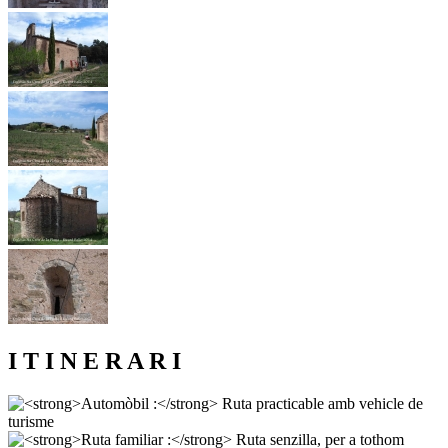
I T I N E R A R I