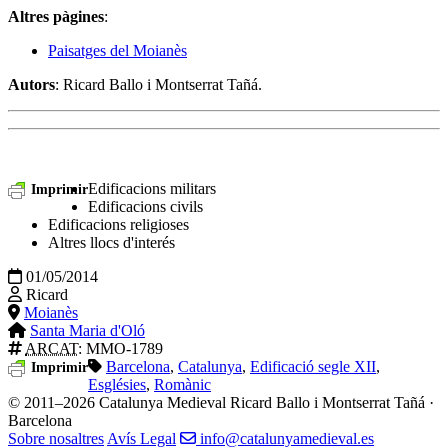
Altres pàgines
:
Paisatges del Moianès
Autors
: Ricard Ballo i Montserrat Tañá.
Edificacions militars
Imprimir
Edificacions civils
Edificacions religioses
Altres llocs d'interés
01/05/2014
Ricard
Moianès
Santa Maria d'Oló
ARCAT
: MMO-1789
Barcelona
,
Catalunya
,
Edificació segle XII
,
Imprimir
Esglésies
,
Romànic
© 2011–2026 Catalunya Medieval
Ricard Ballo i Montserrat Tañá ·
Barcelona
Sobre nosaltres
Avís Legal
info@catalunyamedieval.es