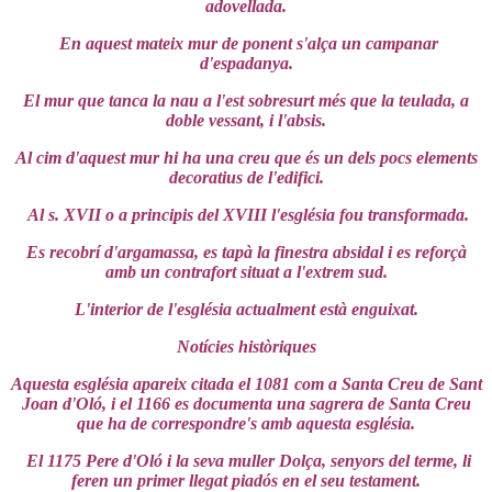
adovellada.
En aquest mateix mur de ponent s'alça un campanar
d'espadanya.
El mur que tanca la nau a l'est sobresurt més que la teulada, a
doble vessant, i l'absis.
Al cim d'aquest mur hi ha una creu que és un dels pocs elements
decoratius de l'edifici.
Al s. XVII o a principis del XVIII l'església fou transformada.
Es recobrí d'argamassa, es tapà la finestra absidal i es reforçà
amb un contrafort situat a l'extrem sud.
L'interior de l'església actualment està enguixat.
Notícies històriques
Aquesta església apareix citada el 1081 com a Santa Creu de Sant
Joan d'Oló, i el 1166 es documenta una sagrera de Santa Creu
que ha de correspondre's amb aquesta església.
El 1175 Pere d'Oló i la seva muller Dolça, senyors del terme, li
feren un primer llegat piadós en el seu testament.