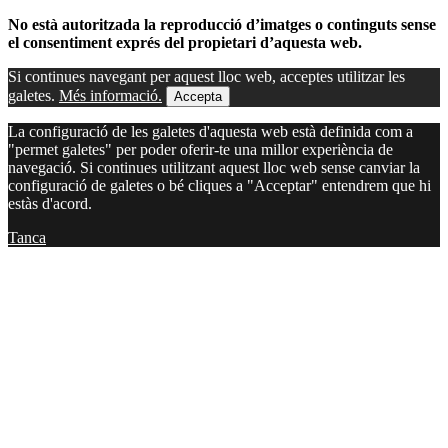
No està autoritzada la reproducció d’imatges o continguts sense
el consentiment exprés del propietari d’aquesta web.
Si continues navegant per aquest lloc web, acceptes utilitzar les
galetes.
Més informació.
Accepta
La configuració de les galetes d'aquesta web està definida com a
"permet galetes" per poder oferir-te una millor experiència de
navegació. Si continues utilitzant aquest lloc web sense canviar la
configuració de galetes o bé cliques a "Acceptar" entendrem que hi
estàs d'acord.
Tanca