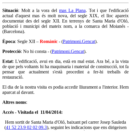
Situació
: Molt a la vora del
mas La Plana
. Tot i que l'edificació
actual d'aquest mas és molt nova, del segle XIX, el lloc apareix
documentat des del segle XII. En terrenys de Santa Maria d'Oló,
població i municipi del mateix nom, a la comarca del Moianés -
(Barcelona).
Època
: Segle XII –
Romànic
- (
Patrimoni.Gencat
).
Protecció
: No hi consta - (
Patrimoni.Gencat
).
Estat
: L'edificació, avui en dia, està en mal estat. Ara bé, a la vista
de que pels voltants hi ha maquinaria i material de construcció, tot fa
pensar que actualment s'està procedint a fer-hi treballs de
restauració.
El dia de la nostra visita es podia accedir lliurament a l'interior. Hem
aparcat al davant.
Altres noms
:
Accés - Visitada el 11/04/2014:
Hem sortit de Santa Maria d'Oló, baixant pel carrer Josep Sauleda
(
41 52 23.9 02 02 09.3
), seguint les indicacions que ens dirigeixen