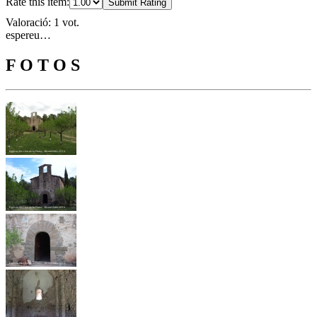
Rate this item:
Submit Rating
Valoració: 1 vot.
espereu…
F O T O S