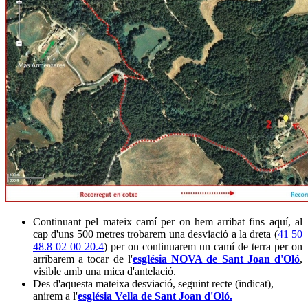
Continuant pel mateix camí per on hem arribat fins aquí, al
cap d'uns 500 metres trobarem una desviació a la dreta (
41 50
48.8 02 00 20.4
) per on continuarem un camí de terra per on
arribarem a tocar de l'
església NOVA de Sant Joan d'Oló
,
visible amb una mica d'antelació.
Des d'aquesta mateixa desviació, seguint recte (indicat),
anirem a l'
església Vella de Sant Joan d'Oló.