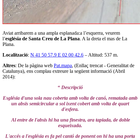
Aviat arribarem a una ampla esplanada:a l’esquerra, veurem
l’
església de Santa Creu de La Plana
. A la dreta el mas de La
Plana.
Localització
:
N 41 50 57.9 E 02 00 42.6
– Altitud: 537 m.
Altres
: De la pàgina web
Pat.mapa
, (Enllaç trencat - Generalitat de
Catalunya), ens complau extreure la següent informació (Abril
2014):
“ Descripció
Església d'una sola nau coberta amb volta de canó, rematada amb
un absis semicircular a sol ixent cobert amb volta de quart
d'esfera.
Al entre de l'absis hi ha una finestra, ara tapiada, de doble
esqueixada.
L'accés a l'església es fa pel cantó de ponent on hi ha una porta