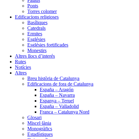
Palaus
Ponts
Torres colomer
Edificacions religioses
Basíliques
Catedrals
Ermites
Esglésies
Esglésies fortificades
Monestirs
Altres llocs d’interés
Rutes
Notícies
Altres
Breu història de Catalunya
Edificacions de fora de Catalunya
España – Aragón
España – Navarra
Espanya – Teruel
España – Valladolid
França – Catalunya Nord
Glosari
Miscel·lània
Monogràfics
Estadístiques