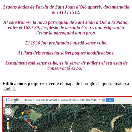
Segons dades de l'arxiu de Sant Joan d'Oló apareix documentada
el 1413 i 1512.
Al construir-se la nova parroquial de Sant Joan d'Oló a la Plana,
entre el 1629-39, l'església de la santa Creu s'anà eclipsant a
l'estar la parroquial tan a prop.
El 1936 fou profanada i quedà sense culte
.
Al llarg dels segles ha sofert poques modificacions.
Actualment està sense culte, es fa servir de paller i el seu estat de
conservació és bo.”
Edificacions properes
:
Veure el mapa de Google d'aquesta mateixa
pàgina.