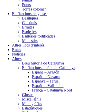
Palaus
Ponts
Torres colomer
Edificacions religioses
Basíliques
Catedrals
Ermites
Esglésies
Esglésies fortificades
Monestirs
Altres llocs d’interés
Rutes
Notícies
Altres
Breu història de Catalunya
Edificacions de fora de Catalunya
España – Aragón
España – Navarra
Espanya – Teruel
España – Valladolid
França – Catalunya Nord
Glosari
Miscel·lània
Monogràfics
Estadístiques