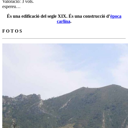
Valoració: 3 vots.
espereu…
És una edificació del segle XIX.
És una construcció d’
època
carlina
.
F O T O S