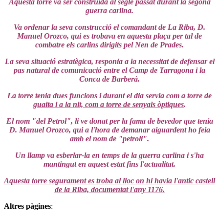
Aquesta torre va ser construïda al segle passat durant la segona
guerra carlina.
Va ordenar la seva construcció el comandant de La Riba, D.
Manuel Orozco, qui es trobava en aquesta plaça per tal de
combatre els carlins dirigits pel Nen de Prades.
La seva situació estratègica, responia a la necessitat de defensar el
pas natural de comunicació entre el Camp de Tarragona i la
Conca de Barberà.
La torre tenia dues funcions i durant el dia servia com a torre de
guaita i a la nit, com a torre de senyals òptiques
.
El nom "del Petrol", li ve donat per la fama de bevedor que tenia
D. Manuel Orozco, qui a l'hora de demanar aiguardent ho feia
amb el nom de "petroli".
Un llamp va esberlar-la en temps de la guerra carlina i s'ha
mantingut en aquest estat fins l'actualitat.
Aquesta torre segurament es troba al lloc on hi havia l'antic castell
de la Riba, documentat l'any 1176.
Altres pàgines
: