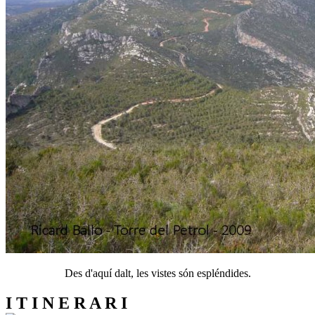
Des d'aquí dalt, les vistes són espléndides.
I T I N E R A R I