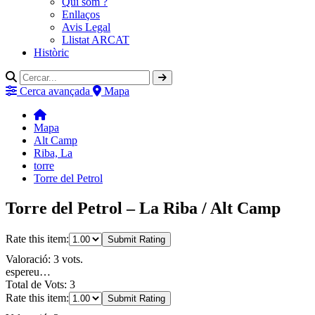
Qui som ?
Enllaços
Avis Legal
Llistat ARCAT
Històric
Cerca avançada
Mapa
Mapa
Alt Camp
Riba, La
torre
Torre del Petrol
Torre del Petrol – La Riba / Alt Camp
Rate this item:
Submit Rating
Valoració: 3 vots.
espereu…
Total de Vots: 3
Rate this item:
Submit Rating