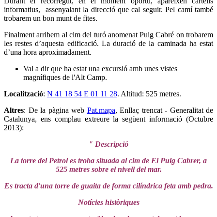
Durant el recorregut, en el moment oportú, apareixen cartells
informatius, assenyalant la direcció que cal seguir. Pel camí també
trobarem un bon munt de fites.
Finalment arribem al cim del turó anomenat Puig Cabré on trobarem
les restes d’aquesta edificació. La duració de la caminada ha estat
d’una hora aproximadament.
Val a dir que ha estat una excursió amb unes vistes
magnífiques de l'Alt Camp.
Localització
:
N 41 18 54 E 01 11 28
. Altitud: 525 metres.
Altres
: De la pàgina web
Pat.mapa
, Enllaç trencat - Generalitat de
Catalunya, ens complau extreure la següent informació (Octubre
2013):
" Descripció
La torre del Petrol es troba situada al cim de El Puig Cabrer, a
525 metres sobre el nivell del mar.
Es tracta d'una torre de guaita de forma cilíndrica feta amb pedra.
Notícies històriques