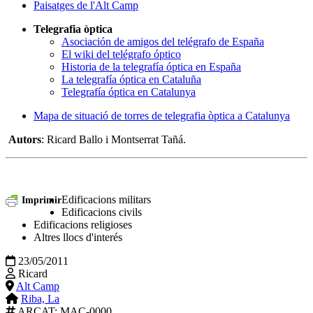
Paisatges de l'Alt Camp
Telegrafia òptica
Asociación de amigos del telégrafo de España
El wiki del telégrafo óptico
Historia de la telegrafía óptica en España
La telegrafía óptica en Cataluña
Telegrafía óptica en Catalunya
Mapa de situació de torres de telegrafia òptica a Catalunya
Autors
: Ricard Ballo i Montserrat Tañá.
Edificacions militars
Imprimir
Edificacions civils
Edificacions religioses
Altres llocs d'interés
23/05/2011
Ricard
Alt Camp
Riba, La
ARCAT
: MAC-0000