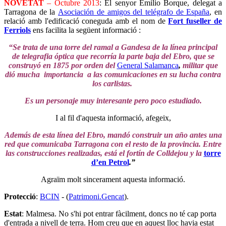
NOVETAT
– Octubre 2013
: El senyor Emilio Borque, delegat a
Tarragona de la
Asociación de amigos del telégrafo de España
, en
relació amb l'edificació coneguda amb el nom de
Fort fuseller de
Ferriols
ens facilita la següent informació :
“Se trata de una torre del ramal a Gandesa de la línea principal
de telegrafia óptica que recorría la parte baja del Ebro, que se
construyó en 1875 por orden del
General Salamanca
,
militar que
dió mucha importancia a las comunicaciones en su lucha contra
los carlistas.
Es un personaje muy interesante pero poco estudiado.
I al fil d'aquesta informació, afegeix,
Además de esta línea del Ebro, mandó construir un año antes una
red que comunicaba Tarragona con el resto de la provincia. Entre
las construcciones realizadas, está el fortín de Colldejou y la
torre
d’en Petrol
.”
Agraïm molt sincerament aquesta informació.
Protecció
:
BCIN
- (
Patrimoni.Gencat
).
Estat
: Malmesa. No s'hi pot entrar fàcilment, doncs no té cap porta
d'entrada a nivell de terra. Hom creu que en aquest lloc havia estat