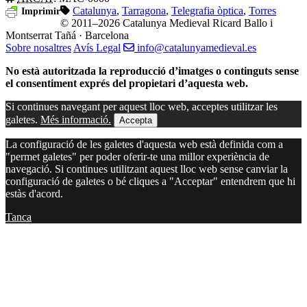
Catalunya
,
Tarragona
,
Telegrafia òptica
,
Torres
Imprimir
© 2011–2026 Catalunya Medieval
Ricard Ballo i
Montserrat Tañá · Barcelona
Sobre nosaltres
Avís Legal
info@catalunyamedieval.es
No està autoritzada la reproducció d’imatges o continguts sense
el consentiment exprés del propietari d’aquesta web.
Si continues navegant per aquest lloc web, acceptes utilitzar les
galetes.
Més informació.
Accepta
La configuració de les galetes d'aquesta web està definida com a
"permet galetes" per poder oferir-te una millor experiència de
navegació. Si continues utilitzant aquest lloc web sense canviar la
configuració de galetes o bé cliques a "Acceptar" entendrem que hi
estàs d'acord.
Tanca