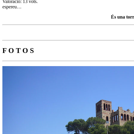
Valoració: 13 vots.
espereu…
És una torr
F O T O S