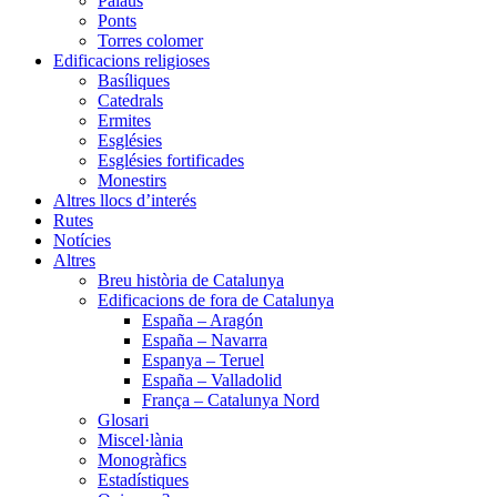
Palaus
Ponts
Torres colomer
Edificacions religioses
Basíliques
Catedrals
Ermites
Esglésies
Esglésies fortificades
Monestirs
Altres llocs d’interés
Rutes
Notícies
Altres
Breu història de Catalunya
Edificacions de fora de Catalunya
España – Aragón
España – Navarra
Espanya – Teruel
España – Valladolid
França – Catalunya Nord
Glosari
Miscel·lània
Monogràfics
Estadístiques