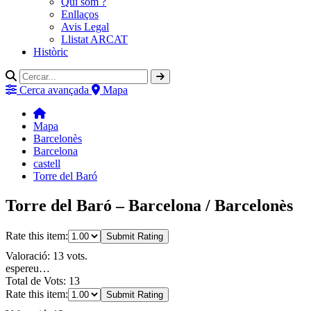
Qui som ?
Enllaços
Avis Legal
Llistat ARCAT
Històric
Cerca avançada
Mapa
Mapa
Barcelonès
Barcelona
castell
Torre del Baró
Torre del Baró – Barcelona / Barcelonès
Rate this item:
Submit Rating
Valoració: 13 vots.
espereu…
Total de Vots: 13
Rate this item:
Submit Rating