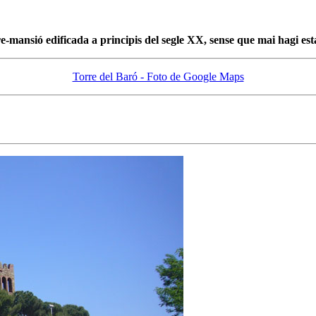
e-mansió edificada a principis del segle XX, sense que mai hagi est
Torre del Baró - Foto de Google Maps