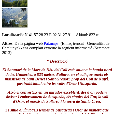
Localització
: N 41 57 28.23 E 02 31 27.91 – Altitud: 822 m.
Altres
: De la pàgina web
Pat.mapa
, (Enllaç trencat - Generalitat de
Catalunya) - ens complau extreure la següent informació (Setembre
2013):
“ Descripció
El Santuari de la Mare de Déu del Coll està situat a la banda nord
de les Guilleries, a 823 metres d'altura, en el coll que uneix els
massissos de Sant Benet i Sant Gregori, prop del Coll de Nafrè,
pas tradicional entre les valls d'Osor i Susqueda.
Això el converteix en un mirador excel·lent, des d'on podem
divisar l'embassament de Susqueda, els cingles del Far, la vall
d'Osor, el massís de Solterra i la serra de Santa Creu.
Se situa al límit dels termes de Susqueda i Osor de manera que