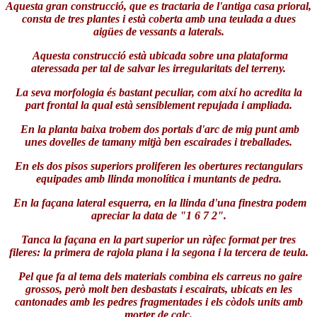
Aquesta gran construcció, que es tractaria de l'antiga casa prioral,
consta de tres plantes i està coberta amb una teulada a dues
aigües de vessants a laterals.
Aquesta construcció està ubicada sobre una plataforma
ateressada per tal de salvar les irregularitats del terreny.
La seva morfologia és bastant peculiar, com així ho acredita la
part frontal la qual està sensiblement repujada i ampliada.
En la planta baixa trobem dos portals d'arc de mig punt amb
unes dovelles de tamany mitjà ben escairades i treballades.
En els dos pisos superiors proliferen les obertures rectangulars
equipades amb llinda monolítica i muntants de pedra.
En la façana lateral esquerra, en la llinda d'una finestra podem
apreciar la data de "1 6 7 2".
Tanca la façana en la part superior un ràfec format per tres
fileres: la primera de rajola plana i la segona i la tercera de teula.
Pel que fa al tema dels materials combina els carreus no gaire
grossos, però molt ben desbastats i escairats, ubicats en les
cantonades amb les pedres fragmentades i els còdols units amb
morter de calç.