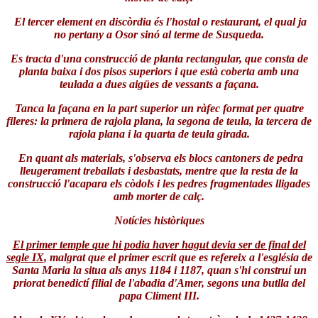
El tercer element en discòrdia és l'hostal o restaurant, el qual ja
no pertany a Osor sinó al terme de Susqueda.
Es tracta d'una construcció de planta rectangular, que consta de
planta baixa i dos pisos superiors i que està coberta amb una
teulada a dues aigües de vessants a façana.
Tanca la façana en la part superior un ràfec format per quatre
fileres: la primera de rajola plana, la segona de teula, la tercera de
rajola plana i la quarta de teula girada.
En quant als materials, s'observa els blocs cantoners de pedra
lleugerament treballats i desbastats, mentre que la resta de la
construcció l'acapara els còdols i les pedres fragmentades lligades
amb morter de calç.
Notícies històriques
El primer temple que hi podia haver hagut devia ser de final del
segle IX
, malgrat que el primer escrit que es refereix a l'església de
Santa Maria la situa als anys 1184 i 1187, quan s'hi construí un
priorat benedictí filial de l'abadia d'Amer, segons una butlla del
papa Climent III.