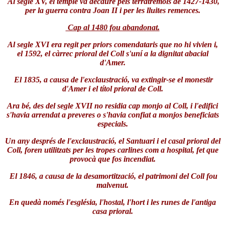
Al segle XV, el temple va decaure pels terratrèmols de 1427-1430,
per la guerra contra Joan II i per les lluites remences.
Cap al 1480 fou abandonat.
Al segle XVI era regit per priors comendataris que no hi vivien i,
el 1592, el càrrec prioral del Coll s'uní a la dignitat abacial
d'Amer.
El 1835, a causa de l'exclaustració, va extingir-se el monestir
d'Amer i el títol prioral de Coll.
Ara bé, des del segle XVII no residia cap monjo al Coll, i l'edifici
s'havia arrendat a preveres o s'havia confiat a monjos beneficiats
especials.
Un any després de l'exclaustració, el Santuari i el casal prioral del
Coll, foren utilitzats per les tropes carlines com a hospital, fet que
provocà que fos incendiat.
El 1846, a causa de la desamortització, el patrimoni del Coll fou
malvenut.
En quedà només l'església, l'hostal, l'hort i les runes de l'antiga
casa prioral.