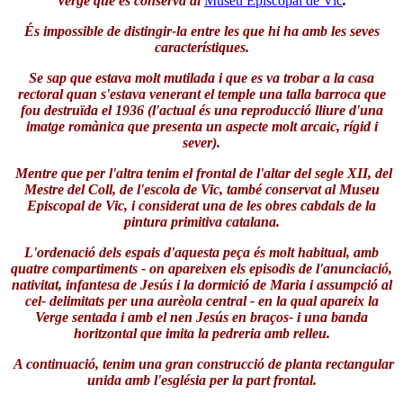
Verge que es conserva al
Museu Episcopal de Vic
.
És impossible de distingir-la entre les que hi ha amb les seves
característiques.
Se sap que estava molt mutilada i que es va trobar a la casa
rectoral quan s'estava venerant el temple una talla barroca que
fou destruïda el 1936 (l'actual és una reproducció lliure d'una
imatge romànica que presenta un aspecte molt arcaic, rígid i
sever).
Mentre que per l'altra tenim el frontal de l'altar del segle XII, del
Mestre del Coll, de l'escola de Vic, també conservat al Museu
Episcopal de Vic, i considerat una de les obres cabdals de la
pintura primitiva catalana.
L'ordenació dels espais d'aquesta peça és molt habitual, amb
quatre compartiments - on apareixen els episodis de l'anunciació,
nativitat, infantesa de Jesús i la dormició de Maria i assumpció al
cel- delimitats per una aurèola central - en la qual apareix la
Verge sentada i amb el nen Jesús en braços- i una banda
horitzontal que imita la pedreria amb relleu.
A continuació, tenim una gran construcció de planta rectangular
unida amb l'església per la part frontal.