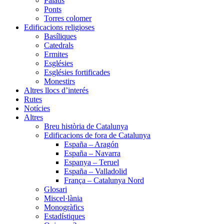
Palaus
Ponts
Torres colomer
Edificacions religioses
Basíliques
Catedrals
Ermites
Esglésies
Esglésies fortificades
Monestirs
Altres llocs d’interés
Rutes
Notícies
Altres
Breu història de Catalunya
Edificacions de fora de Catalunya
España – Aragón
España – Navarra
Espanya – Teruel
España – Valladolid
França – Catalunya Nord
Glosari
Miscel·lània
Monogràfics
Estadístiques