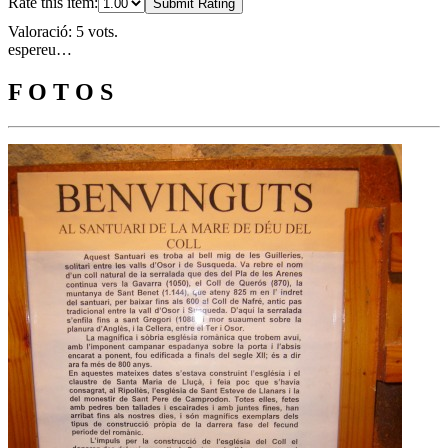
Rate this item:
Submit Rating
Valoració: 5 vots.
espereu…
F O T O S