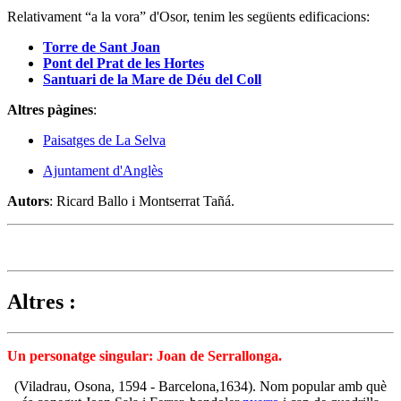
Relativament “a la vora” d'Osor, tenim les següents edificacions:
Torre de Sant Joan
Pont del Prat de les Hortes
Santuari de la Mare de Déu del Coll
Altres pàgines
:
Paisatges de La Selva
Ajuntament d'Anglès
Autors
: Ricard Ballo i Montserrat Tañá.
Altres :
Un personatge singular: Joan de Serrallonga.
(Viladrau, Osona, 1594 - Barcelona,1634). Nom popular amb què