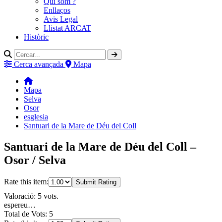
Qui som ?
Enllaços
Avis Legal
Llistat ARCAT
Històric
Cerca avançada
Mapa
Mapa
Selva
Osor
esglesia
Santuari de la Mare de Déu del Coll
Santuari de la Mare de Déu del Coll –
Osor / Selva
Rate this item:
Submit Rating
Valoració: 5 vots.
espereu…
Total de Vots: 5