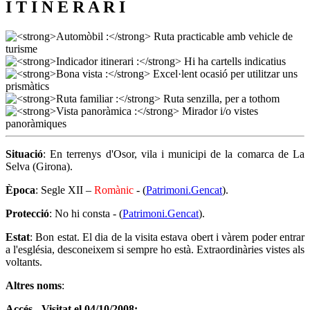
I T I N E R A R I
Situació
: En terrenys d'Osor, vila i municipi de la comarca de La
Selva (Girona).
Època
: Segle XII –
Romànic
- (
Patrimoni.Gencat
).
Protecció
: No hi consta - (
Patrimoni.Gencat
).
Estat
: Bon estat. El dia de la visita estava obert i vàrem poder entrar
a l'església, desconeixem si sempre ho està. Extraordinàries vistes als
voltants.
Altres noms
:
Accés - Visitat el 04/10/2008
: