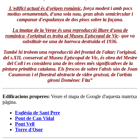
L'edifici actual és d'origen romànic
, força modest i amb pocs
motius ornamentals, d'una sola nau, gran absis semicircular i
campanar d'espadanya de dos pisos sobre la façana.
La imatge de la Verge és una reproducció lliure d'una de
romànica -l'original es troba al Museu Episcopal de Vic
- que va
substituir-ne una de barroca destruïda el 1936.
També hi trobem una reproducció del frontal de l'altar; l'original,
del s.XII, conservat al Museu Episcopal de Vic, és obra del Mestre
del Coll i es considera una de les obres més significatives de la
pintura primitiva catalana. Els frescos de sobre l'absis són de Joan
Casanovas i el finestral abstracte de vidre gruixut, de l'artista
gironí Domènec Fita”
Edificacions properes:
Veure el mapa de Google d'aquesta mateixa
pàgina.
Església de Sant Pere
Pont de Can Vidal
Pont Vell
Torre d'Osor