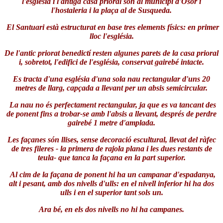
l'església i l'antiga casa prioral són al municipi d'Osor i
l'hostaleria i la plaça al de Susqueda.
El Santuari està estructurat en base tres elements físics: en primer
lloc l'església.
De l'antic priorat benedictí resten algunes parets de la casa prioral
i, sobretot, l'edifici de l'església, conservat gairebé intacte.
Es tracta d'una església d'una sola nau rectangular d'uns 20
metres de llarg, capçada a llevant per un absis semicircular.
La nau no és perfectament rectangular, ja que es va tancant des
de ponent fins a trobar-se amb l'absis a llevant, després de perdre
gairebé 1 metre d'amplada.
Les façanes són llises, sense decoració escultural, llevat del ràfec
de tres fileres - la primera de rajola plana i les dues restants de
teula- que tanca la façana en la part superior.
Al cim de la façana de ponent hi ha un campanar d'espadanya,
alt i pesant, amb dos nivells d'ulls: en el nivell inferior hi ha dos
ulls i en el superior tant sols un.
Ara bé, en els dos nivells no hi ha campanes.