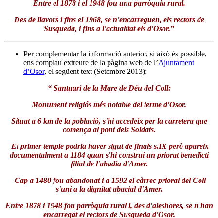
Entre el 1878 i el 1948 fou una parròquia rural.
Des de llavors i fins el 1968, se n'encarreguen, els rectors de
Susqueda, i fins a l'actualitat els d'Osor.”
Per complementar la informació anterior, si això és possible,
ens complau extreure de la pàgina web de l’
Ajuntament
d’Osor
, el següent text (Setembre 2013):
“ Santuari de la Mare de Déu del Coll:
Monument religiós més notable del terme d'Osor.
Situat a 6 km de la població, s'hi accedeix per la carretera que
comença al pont dels Soldats.
El primer temple podria haver sigut de finals s.IX però apareix
documentalment a 1184 quan s'hi construí un priorat benedictí
filial de l'abadia d'Amer.
Cap a 1480 fou abandonat i a 1592 el càrrec prioral del Coll
s'uní a la dignitat abacial d'Amer.
Entre 1878 i 1948 fou parròquia rural i, des d'aleshores, se n'han
encarregat el rectors de Susqueda d'Osor.