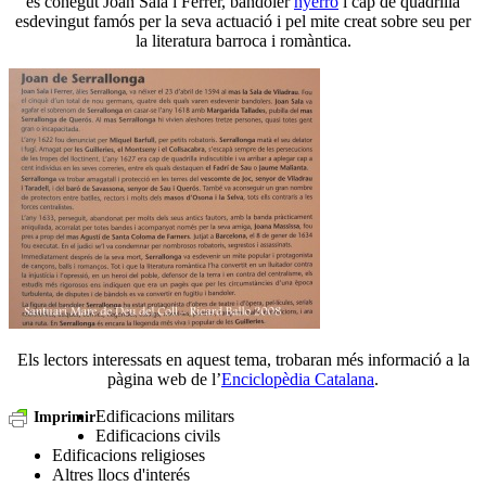
és conegut Joan Sala i Ferrer, bandoler
nyerro
i cap de quadrilla
esdevingut famós per la seva actuació i pel mite creat sobre seu per
la literatura barroca i romàntica.
Els lectors interessats en aquest tema, trobaran més informació a la
pàgina web de l’
Enciclopèdia Catalana
.
Edificacions militars
Imprimir
Edificacions civils
Edificacions religioses
Altres llocs d'interés