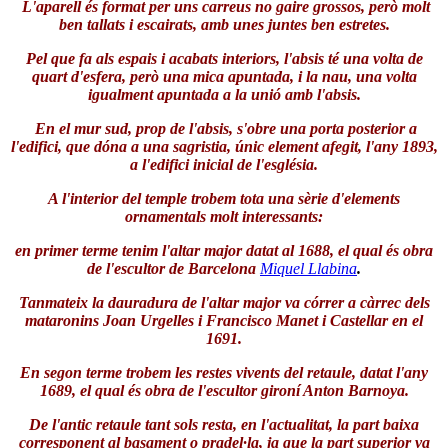
L'aparell és format per uns carreus no gaire grossos, però molt
ben tallats i escairats, amb unes juntes ben estretes.
Pel que fa als espais i acabats interiors, l'absis té una volta de
quart d'esfera, però una mica apuntada, i la nau, una volta
igualment apuntada a la unió amb l'absis.
En el mur sud, prop de l'absis, s'obre una porta posterior a
l'edifici, que dóna a una sagristia, únic element afegit, l'any 1893,
a l'edifici inicial de l'església.
A l'interior del temple trobem tota una sèrie d'elements
ornamentals molt interessants:
en primer terme tenim l'altar major datat al 1688, el qual és obra
de l'escultor de
Barcelona
Miquel Llabina
.
Tanmateix la dauradura de l'altar major va córrer a càrrec dels
mataronins Joan Urgelles i Francisco Manet i Castellar en el
1691.
En segon terme trobem les restes vivents del retaule, datat l'any
1689, el qual és obra de l'escultor gironí Anton Barnoya.
De l'antic retaule tant sols resta, en l'actualitat, la part baixa
corresponent al basament o pradel·la, ja que la part superior va