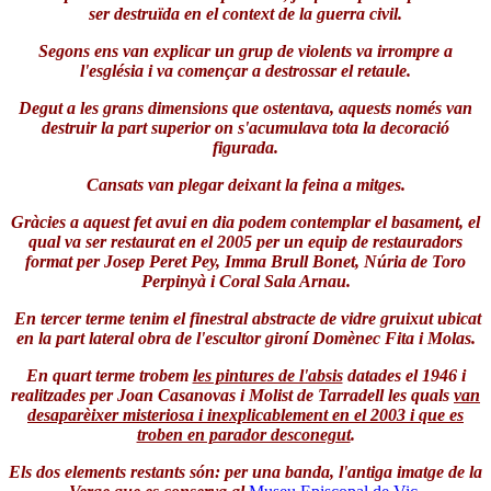
ser destruïda en el context de la guerra civil.
Segons ens van explicar un grup de violents va irrompre a
l'església i va començar a destrossar el retaule.
Degut a les grans dimensions que ostentava, aquests només van
destruir la part superior on s'acumulava tota la decoració
figurada.
Cansats van plegar deixant la feina a mitges.
Gràcies a aquest fet avui en dia podem contemplar el basament, el
qual va ser restaurat en el 2005 per un equip de restauradors
format per Josep Peret Pey, Imma Brull Bonet, Núria de Toro
Perpinyà i Coral Sala Arnau.
En tercer terme tenim el finestral abstracte de vidre gruixut ubicat
en la part
lateral obra de l'escultor gironí Domènec Fita i Molas.
En quart terme trobem
les pintures de l'absis
datades el 1946 i
realitzades per Joan Casanovas i Molist de Tarradell les quals
van
desaparèixer misteriosa i inexplicablement en el 2003 i que es
troben en parador desconegut
.
Els dos elements restants són: per una banda, l'antiga imatge de la