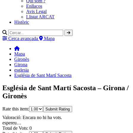
Qui som ?
Enllaços
Avis Legal
Llistat ARCAT
Històric
Cerca avançada
Mapa
Mapa
Gironès
Girona
esglesia
Església de Sant Martí Sacosta
Església de Sant Martí Sacosta – Girona /
Gironès
Rate this item:
Submit Rating
Valoració: Encara no hi ha vots.
espereu…
Total de Vots: 0