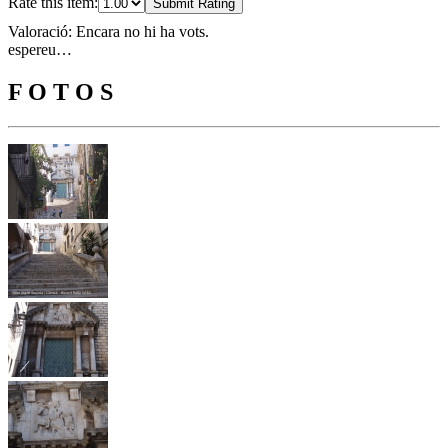
Rate this item:
Submit Rating
Valoració: Encara no hi ha vots.
espereu…
F O T O S