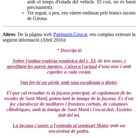
amb el temps d'estada del vehicle. El cost, no és barat
precisament).
Tot seguit, a peu, ens vàrem endinsar pels bonics racons
de Girona.
Altres
: De la pàgina web
Patrimoni.Gencat
, ens complau extreure la
següent informació (Abril 2016):
“ Descripció
Sobre l'antiga església romànica del s. XI
, de tres naus,
i
aprofitant les parets mestres, s'aixeca l'actual
d'una nau i amb
capelles a cada costat.
Van fer-hi un pòrtic amb una escalinata a dintre
.
El que cal ressaltar és la façana principal, al capdamunt de les
escales de Sant Martí, potenciant la imatge de la façana. És d'un
joc clarobscur de motllures i frontons corbats, de columnes
cilíndriques, amb la imatge de Sant Martí i l'escut dels Àustries
dalt del tot.
La façana s'uneix a l'entrada al seminari Major
amb un
encoixinat de pedra.