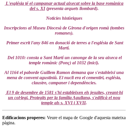
L'església té el campanar actual aixecat sobre la base romànica
del s. XI
(presenta arquets llombard).
Noticies històriques
Inscripcions al Museu Diocesà de Girona d'origen romà (tombes
romanes).
Primer escrit l'any 846 en donació de terres a l'església de Sant
Martí.
Del 1010: consta a Sant Martí un canonge de la seu aixeca el
temple romànic (Ponç) al 1032 (inici).
Al 1164 el paborde Guillem Ramon demana que s'estableixi una
mena de convent agustinià. El nucli era el cementiri, església,
claustre, campaner i dependències.
El 9 de desembre de 1581 s'hi estableixen els jesuïtes, creant-hi
un col·legi. Protegits per la família Agullana, s'edificà el nou
temple als s. XVI i XVII
.
Edificacions properes:
Veure el mapa de Google d'aquesta mateixa
pàgina.