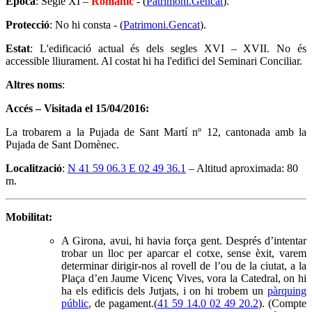
Època
: Segle XI –
Romànic
- (
Patrimoni.Gencat
).
Protecció
: No hi consta - (
Patrimoni.Gencat
).
Estat
: L'edificació actual és dels segles XVI – XVII. No és
accessible lliurament. Al costat hi ha l'edifici del Seminari Conciliar.
Altres noms
:
Accés – Visitada el 15/04/2016:
La trobarem a la Pujada de Sant Martí nº 12, cantonada amb la
Pujada de Sant Domènec.
Localització
:
N 41 59 06.3 E 02 49 36.1
– Altitud aproximada: 80
m.
Mobilitat:
A Girona, avui, hi havia força gent. Després d’intentar
trobar un lloc per aparcar el cotxe, sense èxit, varem
determinar dirigir-nos al rovell de l’ou de la ciutat, a la
Plaça d’en Jaume Vicenç Vives, vora la Catedral, on hi
ha els edificis dels Jutjats, i on hi trobem un
pàrquing
públic
, de pagament.(
41 59 14.0 02 49 20.2
). (Compte