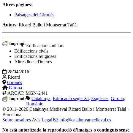
Altres pàgines
:
Paisatges del Gironès
Autors
: Ricard Ballo i Montserrat Tañá.
Imprimir
Edificacions militars
Edificacions civils
Edificacions religioses
Altres llocs d'interés
28/04/2016
Ricard
Gironès
Girona
ARCAT
: MGN-2441
Catalunya
,
Edificació segle XI
,
Esglésies
,
Girona
,
Imprimir
Romànic
© 2011–2026 Catalunya Medieval
Ricard Ballo i Montserrat Tañá ·
Barcelona
Sobre nosaltres
Avís Legal
info@catalunyamedieval.es
No està autoritzada la reproducció d’imatges o continguts sense