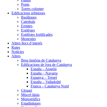
Palaus
Ponts
Torres colomer
Edificacions religioses
Basíliques
Catedrals
Ermites
Esglésies
Esglésies fortificades
Monestirs
Altres llocs d’interés
Rutes
Notícies
Altres
Breu història de Catalunya
Edificacions de fora de Catalunya
España – Aragón
España – Navarra
Espanya – Teruel
España – Valladolid
França – Catalunya Nord
Glosari
Miscel·lània
Monogràfics
Estadístiques