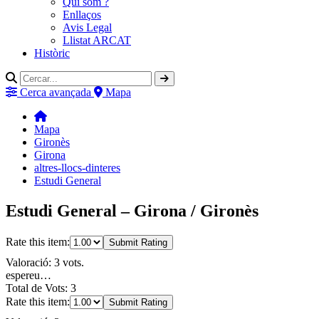
Qui som ?
Enllaços
Avis Legal
Llistat ARCAT
Històric
Cerca avançada
Mapa
Mapa
Gironès
Girona
altres-llocs-dinteres
Estudi General
Estudi General – Girona / Gironès
Rate this item:
Submit Rating
Valoració: 3 vots.
espereu…
Total de Vots: 3
Rate this item:
Submit Rating