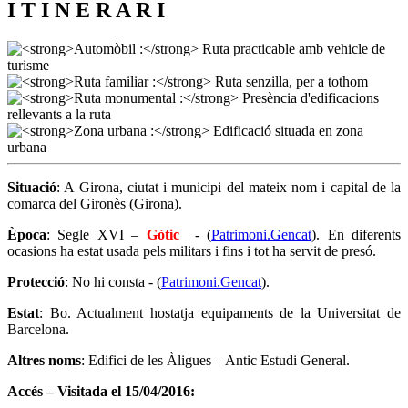
I T I N E R A R I
Situació
: A Girona, ciutat i municipi del mateix nom i capital de la
comarca del Gironès (Girona).
Època
: Segle XVI –
Gòtic
- (
Patrimoni.Gencat
). En diferents
ocasions ha estat usada pels militars i fins i tot ha servit de presó.
Protecció
: No hi consta - (
Patrimoni.Gencat
).
Estat
: Bo. Actualment hostatja equipaments de la Universitat de
Barcelona.
Altres noms
: Edifici de les Àligues – Antic Estudi General.
Accés – Visitada el 15/04/2016: