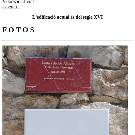
Valoració: 3 vots.
espereu…
L'edificació actual és del segle XVI
F O T O S