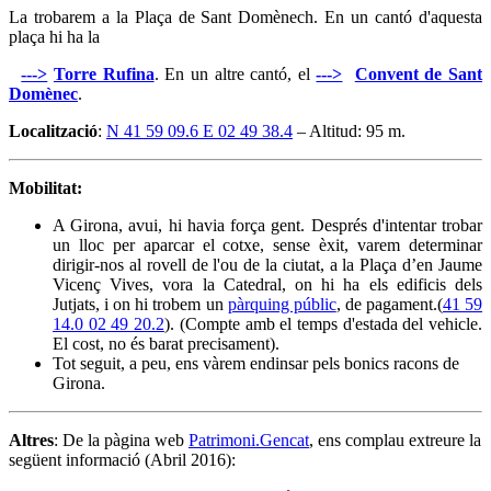
La trobarem a la Plaça de Sant Domènech. En un cantó d'aquesta
plaça hi ha la
--->
Torre Rufina
. En un altre cantó, el
--->
Convent de Sant
Domènec
.
Localització
:
N 41 59 09.6 E 02 49 38.4
– Altitud: 95 m.
Mobilitat:
A Girona, avui, hi havia força gent. Després d'intentar trobar
un lloc per aparcar el cotxe, sense èxit, varem determinar
dirigir-nos al rovell de l'ou de la ciutat, a la Plaça d’en Jaume
Vicenç Vives, vora la Catedral, on hi ha els edificis dels
Jutjats, i on hi trobem un
pàrquing públic
, de pagament.(
41 59
14.0 02 49 20.2
). (Compte amb el temps d'estada del vehicle.
El cost, no és barat precisament).
Tot seguit, a peu, ens vàrem endinsar pels bonics racons de
Girona.
Altres
: De la pàgina web
Patrimoni.Gencat
, ens complau extreure la
següent informació (Abril 2016):