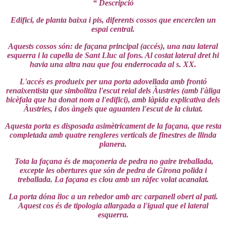
“ Descripció
Edifici, de planta baixa i pis, diferents cossos que encerclen un
espai central.
Aquests cossos són: de façana principal (accés), una nau lateral
esquerra i la capella de Sant Lluc al fons. Al costat lateral dret hi
havia una altra nau que fou enderrocada al s. XX.
L'accés es produeix per una porta adovellada amb frontó
renaixentista que simbolitza l'escut reial dels Àustries (amb l'àliga
bicèfala que ha donat nom a l'edifici), amb làpida explicativa dels
Àustries, i dos àngels que aguanten l'escut de la ciutat.
Aquesta porta es disposada asimètricament de la façana, que resta
completada amb quatre rengleres verticals de finestres de llinda
planera.
Tota la façana és de maçoneria de pedra no gaire treballada,
excepte les obertures que són de pedra de Girona polida i
treballada. La façana es clou amb un ràfec volat acanalat.
La porta dóna lloc a un rebedor amb arc carpanell obert al pati.
Aquest cos és de tipologia allargada a l'igual que el lateral
esquerra.