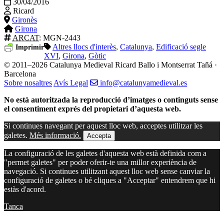
30/04/2016
Ricard
Gironès
Girona
ARCAT
: MGN-2443
Altres llocs d'interès
,
Catalunya
,
Edificació segle
Imprimir
XVI
,
Girona
,
Gòtic
© 2011–2026 Catalunya Medieval
Ricard Ballo i Montserrat Tañá ·
Barcelona
Sobre nosaltres
Avís Legal
info@catalunyamedieval.es
No està autoritzada la reproducció d’imatges o continguts sense
el consentiment exprés del propietari d’aquesta web.
Si continues navegant per aquest lloc web, acceptes utilitzar les
galetes.
Més informació.
Accepta
La configuració de les galetes d'aquesta web està definida com a
"permet galetes" per poder oferir-te una millor experiència de
navegació. Si continues utilitzant aquest lloc web sense canviar la
configuració de galetes o bé cliques a "Acceptar" entendrem que hi
estàs d'acord.
Tanca