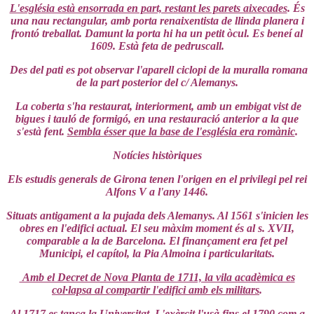
L'església està ensorrada en part, restant les parets aixecades
. És
una nau rectangular, amb porta renaixentista de llinda planera i
frontó treballat. Damunt la porta hi ha un petit òcul. Es beneí al
1609. Està feta de pedruscall.
Des del pati es pot observar l'aparell ciclopi de la muralla romana
de la part posterior del c/ Alemanys.
La coberta s'ha restaurat, interiorment, amb un embigat vist de
bigues i tauló de formigó, en una restauració anterior a la que
s'està fent.
Sembla ésser que la base de l'església era romànic
.
Notícies històriques
Els estudis generals de Girona tenen l'origen en el privilegi pel rei
Alfons V a l'any 1446.
Situats antigament a la pujada dels Alemanys. Al 1561 s'inicien les
obres en l'edifici actual. El seu màxim moment és al s. XVII,
comparable a la de Barcelona. El finançament era fet pel
Municipi, el capítol, la Pia Almoina i particularitats.
Amb el Decret de Nova Planta de 1711, la vila acadèmica es
col·lapsa al compartir l'edifici amb els militars
.
Al 1717 es tanca la Universitat
.
L'exèrcit l'usà fins el 1790 com a