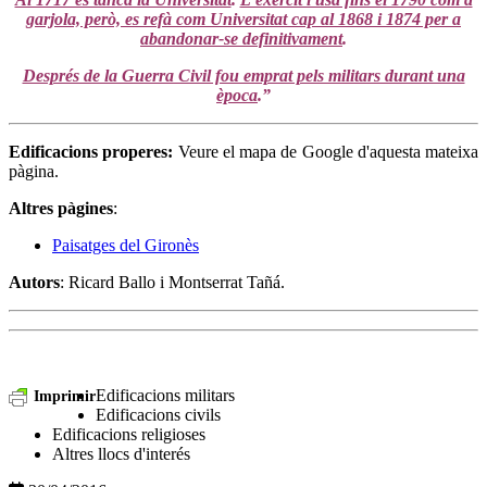
garjola, però, es refà com Universitat cap al 1868 i 1874 per a
abandonar-se definitivament
.
Després de la Guerra Civil fou emprat pels militars durant una
època
.”
Edificacions properes:
Veure el mapa de Google d'aquesta mateixa
pàgina.
Altres pàgines
:
Paisatges del Gironès
Autors
: Ricard Ballo i Montserrat Tañá.
Edificacions militars
Imprimir
Edificacions civils
Edificacions religioses
Altres llocs d'interés