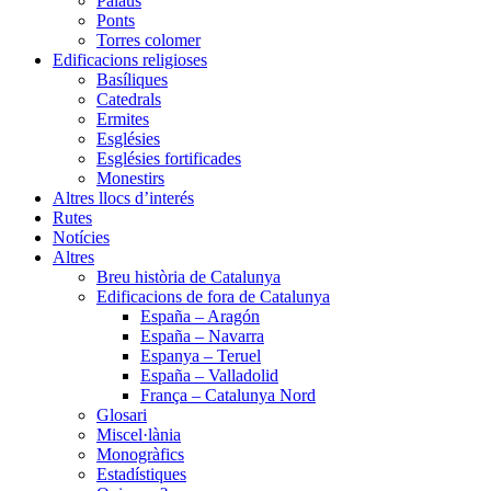
Palaus
Ponts
Torres colomer
Edificacions religioses
Basíliques
Catedrals
Ermites
Esglésies
Esglésies fortificades
Monestirs
Altres llocs d’interés
Rutes
Notícies
Altres
Breu història de Catalunya
Edificacions de fora de Catalunya
España – Aragón
España – Navarra
Espanya – Teruel
España – Valladolid
França – Catalunya Nord
Glosari
Miscel·lània
Monogràfics
Estadístiques