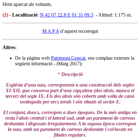
Hem aparcat als voltants.
(2)
- Localització
:
N 42 07 22.8 E 01 31 09.3
- Altitud: 1.175 m.
M A P A
d’aquest recorregut
Altres
:
De la pàgina web
Patrimoni.Gencat
, ens complau extreure la
següent informació - (Maig 2017):
“ Descripció
Església d'una nau, corresponent a una construcció dels segles
XI-XII, que conserva part d'una capçalera (dos absis, manca el
tercer) del segle IX. Els dos absis són coberts amb volta de canó
sostinguda per arcs torals i són situats al sector E.
El conjunt, doncs, correspon a dues èpoques. De la més antiga en
resta l'absis central i el lateral sud, amb un parament de carreus
desbastats i disposats irregularment. A la segona època correspon
la nau, amb un parament de carreus desbastats i col·locats en
filades regulars.