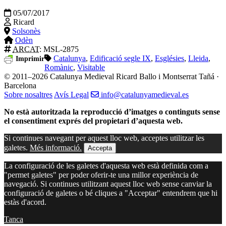
05/07/2017
Ricard
Solsonès
Odèn
ARCAT
: MSL-2875
Catalunya
,
Edificació segle IX
,
Esglésies
,
Lleida
,
Imprimir
Romànic
,
Visitable
© 2011–2026 Catalunya Medieval
Ricard Ballo i Montserrat Tañá ·
Barcelona
Sobre nosaltres
Avís Legal
info@catalunyamedieval.es
No està autoritzada la reproducció d’imatges o continguts sense
el consentiment exprés del propietari d’aquesta web.
Si continues navegant per aquest lloc web, acceptes utilitzar les
galetes.
Més informació.
Accepta
La configuració de les galetes d'aquesta web està definida com a
"permet galetes" per poder oferir-te una millor experiència de
navegació. Si continues utilitzant aquest lloc web sense canviar la
configuració de galetes o bé cliques a "Acceptar" entendrem que hi
estàs d'acord.
Tanca