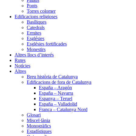
Palaus
Ponts
Torres colomer
Edificacions religioses
Basíliques
Catedrals
Ermites
Esglésies
Esglésies fortificades
Monestirs
Altres llocs d’interés
Rutes
Notícies
Altres
Breu història de Catalunya
Edificacions de fora de Catalunya
España – Aragón
España – Navarra
Espanya – Teruel
España – Valladolid
França – Catalunya Nord
Glosari
Miscel·lània
Monogràfics
Estadístiques