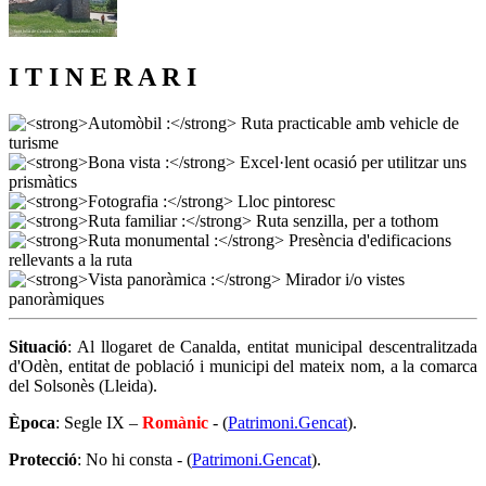
I T I N E R A R I
Situació
: Al llogaret de Canalda, entitat municipal descentralitzada
d'Odèn, entitat de població i municipi del mateix nom, a la comarca
del Solsonès (Lleida).
Època
: Segle IX –
Romànic
- (
Patrimoni.Gencat
).
Protecció
: No hi consta - (
Patrimoni.Gencat
).