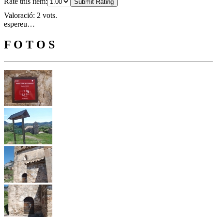
Rate this item:
Submit Rating
Valoració: 2 vots.
espereu…
F O T O S