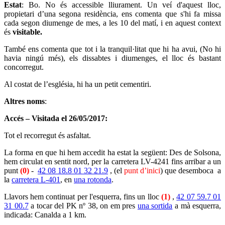
Estat
: Bo. No és accessible lliurament. Un veí d'aquest lloc,
propietari d’una segona residència, ens comenta que s'hi fa missa
cada segon diumenge de mes, a les 10 del matí, i en aquest context
és
visitable.
També ens comenta que tot i la tranquil·litat que hi ha avui, (No hi
havia ningú més), els dissabtes i diumenges, el lloc és bastant
concorregut.
Al costat de l’església, hi ha un petit cementiri.
Altres noms
:
Accés – Visitada el 26/05/2017:
Tot el recorregut és asfaltat.
La forma en que hi hem accedit ha estat la següent: Des de Solsona,
hem circulat en sentit nord, per la carretera LV-4241 fins arribar a un
punt
(0)
-
42 08 18.8 01 32 21.9
, (el
punt d’inici
) que desemboca a
la
carretera L-401
, en
una rotonda
.
Llavors hem continuat per l'esquerra, fins un lloc
(1)
,
42 07 59.7 01
31 00.7
a tocar del PK nº 38, on em pres
una sortida
a mà esquerra,
indicada: Canalda a 1 km.