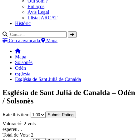
Qui som ?
Enllaços
Avis Legal
Llistat ARCAT
Històric
Cerca avançada
Mapa
Mapa
Solsonès
Odèn
esglesia
Església de Sant Julià de Canalda
Església de Sant Julià de Canalda – Odèn
/ Solsonès
Rate this item:
Submit Rating
Valoració: 2 vots.
espereu…
Total de Vots: 2