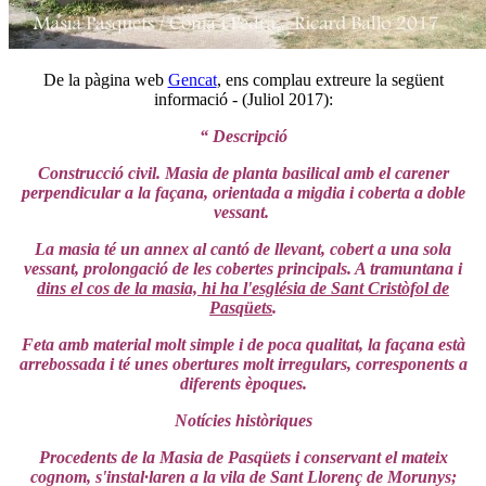
De la pàgina web
Gencat
, ens complau extreure la següent
informació - (Juliol 2017):
“ Descripció
Construcció civil. Masia de planta basilical amb el carener
perpendicular a la façana, orientada a migdia i coberta a doble
vessant.
La masia té un annex al cantó de llevant, cobert a una sola
vessant, prolongació de les cobertes principals. A tramuntana i
dins el cos de la masia, hi ha l'església de Sant Cristòfol de
Pasqüets
.
Feta amb material molt simple i de poca qualitat, la façana està
arrebossada i té unes obertures molt irregulars, corresponents a
diferents èpoques.
Notícies històriques
Procedents de la Masia de Pasqüets i conservant el mateix
cognom, s'instal·laren a la vila de Sant Llorenç de Morunys;