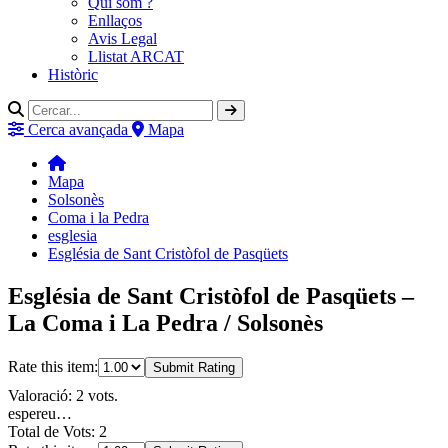
Qui som ?
Enllaços
Avis Legal
Llistat ARCAT
Històric
Cerca avançada
Mapa
Mapa
Solsonès
Coma i la Pedra
esglesia
Església de Sant Cristòfol de Pasqüets
Església de Sant Cristòfol de Pasqüets –
La Coma i La Pedra / Solsonès
Rate this item:
Submit Rating
Valoració: 2 vots.
espereu…
Total de Vots: 2