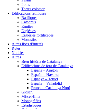
Palaus
Ponts
Torres colomer
Edificacions religioses
Basíliques
Catedrals
Ermites
Esglésies
Esglésies fortificades
Monestirs
Altres llocs d’interés
Rutes
Notícies
Altres
Breu història de Catalunya
Edificacions de fora de Catalunya
España – Aragón
España – Navarra
Espanya – Teruel
España – Valladolid
França – Catalunya Nord
Glosari
Miscel·lània
Monogràfics
Estadístiques