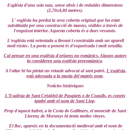
Església d'una sola nau, sense absis i de reduïdes dimensions
(2,70x4,80 metres).
L' església ha perdut la seva coberta original que ha estat
substituïda per una construcció de maons, visibles a través de
l'enguixat interior. Aquesta coberta és a dues vessants.
L'església està orientada a llevant i construïda amb un aparell
molt rústec. La porta a ponent és d'esqueixada i molt senzilla.
Cal pensar en una església d'orígens no romànics. Alguns autors
la consideren una església preromànica
.
A l'altar hi ha pintat un retaule advocat al sant patró.
L'església,
està adossada a la masia del mateix nom
.
Notícies històriques
L'Església de Sant Cristòfol de Pasqüets o de Cogulls, es coneix
també amb el nom de Sant Llop
.
Prop d'aquest indret, a la Costa de Galliners, el monestir de Sant
Llorenç de Morunys hi tenia moltes vinyes.
El lloc, apareix en la documentació medieval amb el nom de