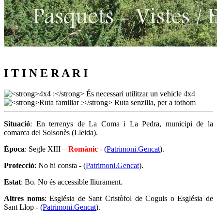
I T I N E R A R I
Situació
: En terrenys de La Coma i La Pedra, municipi de la
comarca del Solsonès (Lleida).
Època
: Segle XIII –
Romànic
- (
Patrimoni.Gencat
).
Protecció
: No hi consta - (
Patrimoni.Gencat
).
Estat
: Bo. No és accessible lliurament.
Altres noms
: Església de Sant Cristòfol de Coguls o Església de
Sant Llop - (
Patrimoni.Gencat
).