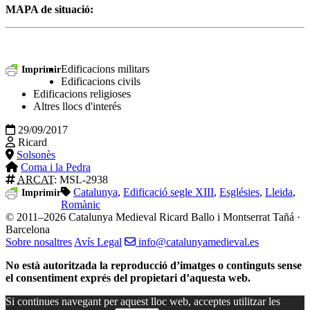
MAPA de situació:
Edificacions militars
Imprimir
Edificacions civils
Edificacions religioses
Altres llocs d'interés
29/09/2017
Ricard
Solsonès
Coma i la Pedra
ARCAT
: MSL-2938
Catalunya
,
Edificació segle XIII
,
Esglésies
,
Lleida
,
Imprimir
Romànic
© 2011–2026 Catalunya Medieval
Ricard Ballo i Montserrat Tañá ·
Barcelona
Sobre nosaltres
Avís Legal
info@catalunyamedieval.es
No està autoritzada la reproducció d’imatges o continguts sense
el consentiment exprés del propietari d’aquesta web.
Si continues navegant per aquest lloc web, acceptes utilitzar les