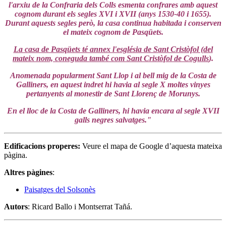
l'arxiu de la Confraria dels Colls esmenta confrares amb aquest
cognom durant els segles XVI i XVII (anys 1530-40 i 1655).
Durant aquests segles però, la casa continua habitada i conserven
el mateix cognom de Pasqüets.
La casa de Pasqüets té annex l'església de Sant Cristòfol (del
mateix nom, coneguda també com Sant Cristòfol de Cogulls
).
Anomenada popularment Sant Llop i al bell mig de la Costa de
Galliners, en aquest indret hi havia al segle X moltes vinyes
pertanyents al monestir de Sant Llorenç de Morunys.
En el lloc de la Costa de Galliners, hi havia encara al segle XVII
galls negres salvatges."
Edificacions properes:
Veure el mapa de Google d’aquesta mateixa
pàgina.
Altres pàgines
:
Paisatges del Solsonès
Autors
: Ricard Ballo i Montserrat Tañá.