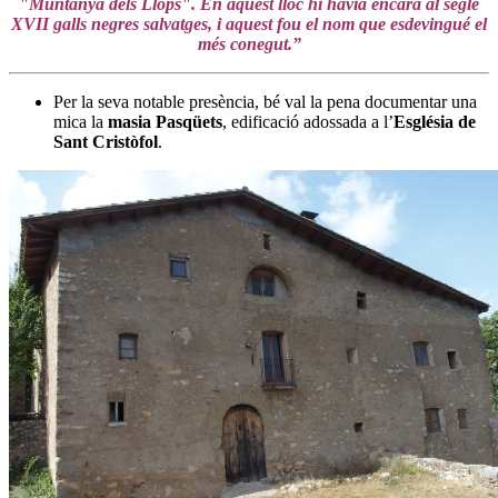
"Muntanya dels Llops". En aquest lloc hi havia encara al segle
XVII galls negres salvatges, i aquest fou el nom que esdevingué el
més conegut.”
Per la seva notable presència, bé val la pena documentar una
mica la
masia Pasqüets
, edificació adossada a l’
Església de
Sant Cristòfol
.