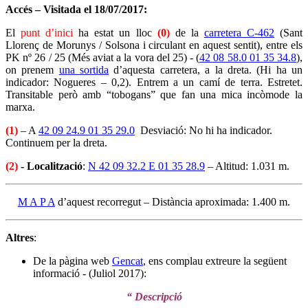
Accés – Visitada el 18/07/2017:
El
punt d’inici
ha estat un lloc
(0)
de la
carretera C-462
(Sant
Llorenç de Morunys / Solsona i circulant en aquest sentit), entre els
PK nº 26 / 25 (Més aviat a la vora del 25) - (
42 08 58.0 01 35 34.8
),
on prenem
una sortida
d’aquesta carretera, a la dreta. (Hi ha un
indicador: Nogueres – 0,2). Entrem a un camí de terra. Estretet.
Transitable però amb “tobogans” que fan una mica incòmode la
marxa.
(1)
– A
42 09 24.9 01 35 29.0
Desviació: No hi ha indicador.
Continuem per la dreta.
(2)
- Localització
:
N 42 09 32.2 E 01 35 28.9
– Altitud: 1.031 m.
M A P A
d’aquest recorregut – Distància aproximada: 1.400 m.
Altres
:
De la pàgina web
Gencat
, ens complau extreure la següent
informació - (Juliol 2017):
“ Descripció