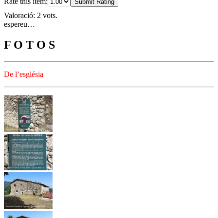
Rate this item:
Submit Rating
Valoració: 2 vots.
espereu…
F O T O S
De l’església