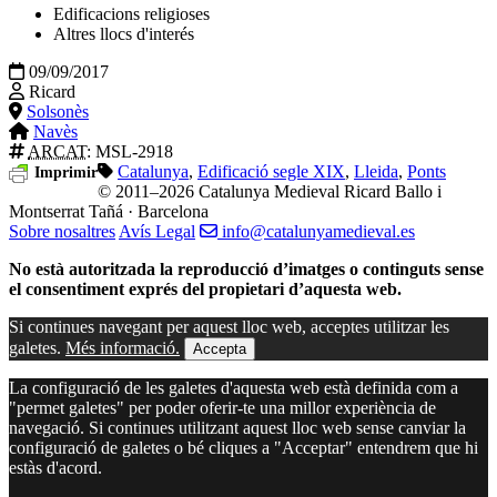
Edificacions religioses
Altres llocs d'interés
09/09/2017
Ricard
Solsonès
Navès
ARCAT
: MSL-2918
Catalunya
,
Edificació segle XIX
,
Lleida
,
Ponts
Imprimir
© 2011–2026 Catalunya Medieval
Ricard Ballo i
Montserrat Tañá · Barcelona
Sobre nosaltres
Avís Legal
info@catalunyamedieval.es
No està autoritzada la reproducció d’imatges o continguts sense
el consentiment exprés del propietari d’aquesta web.
Si continues navegant per aquest lloc web, acceptes utilitzar les
galetes.
Més informació.
Accepta
La configuració de les galetes d'aquesta web està definida com a
"permet galetes" per poder oferir-te una millor experiència de
navegació. Si continues utilitzant aquest lloc web sense canviar la
configuració de galetes o bé cliques a "Acceptar" entendrem que hi
estàs d'acord.