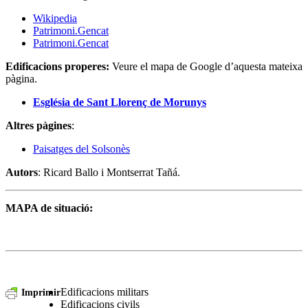
Wikipedia
Patrimoni.Gencat
Patrimoni.Gencat
Edificacions properes:
Veure el mapa de Google d’aquesta mateixa
pàgina.
Església de Sant Llorenç de Morunys
Altres pàgines
:
Paisatges del Solsonès
Autors
: Ricard Ballo i Montserrat Tañá.
MAPA de situació:
Edificacions militars
Imprimir
Edificacions civils