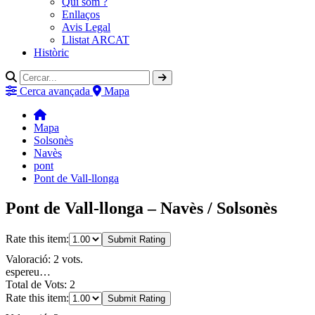
Qui som ?
Enllaços
Avis Legal
Llistat ARCAT
Històric
Cerca avançada
Mapa
Mapa
Solsonès
Navès
pont
Pont de Vall-llonga
Pont de Vall-llonga – Navès / Solsonès
Rate this item:
Submit Rating
Valoració: 2 vots.
espereu…
Total de Vots: 2
Rate this item:
Submit Rating