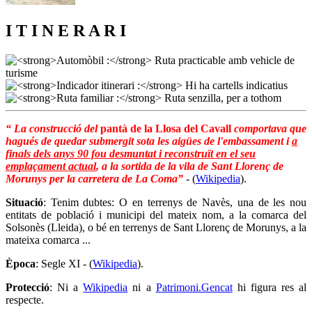
I T I N E R A R I
“ La construcció del
pantà de la Llosa del Cavall
comportava que
hagués de quedar submergit sota les aigües de l'embassament i
a
finals dels anys 90 fou desmuntat i reconstruït en el seu
emplaçament actual
, a la sortida de la vila de Sant Llorenç de
Morunys per la carretera de La Coma”
- (
Wikipedia
).
Situació
: Tenim dubtes: O en terrenys de Navès, una de les nou
entitats de població i municipi del mateix nom, a la comarca del
Solsonès (Lleida), o bé en terrenys de Sant Llorenç de Morunys, a la
mateixa comarca ...
Època
: Segle XI - (
Wikipedia
).
Protecció
: Ni a
Wikipedia
ni a
Patrimoni.Gencat
hi figura res al
respecte.