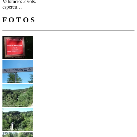
Valoració: 2 vots.
espereu…
F O T O S