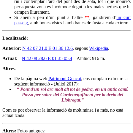
riu i contemplar l’arc del pont des de sota, tot i que moure’s
per aquesta zona és incòmode degut a les males herbes que hi
campen lliurament.
Si anem a peu d’un punt a l’altre
**
, gaudirem d’
un curt
passeig
, amb bones vistes i amb bancs de fusta a cada extrem.
Localització:
Anterior
:
N 42 07 21.0 E 01 36 12.6
, segons
Wikipedia
.
Actual
:
N 42 08 28.6 E 01 35 05.4
– Altitud: 916 m.
Altres
:
De la pàgina web
Patrimoni.Gencat
, ens complau extreure la
següent informació - (Juliol 2017):
“ Pont d'un sol arc molt alt tot de pedra, en un antic camí.
Passa per sobre del Cardener,afluent per la dreta del
Llobregat.”
Com es pot observar la informació és molt minsa i a més, no està
actualitzada.
Altres:
Fotos antigues: