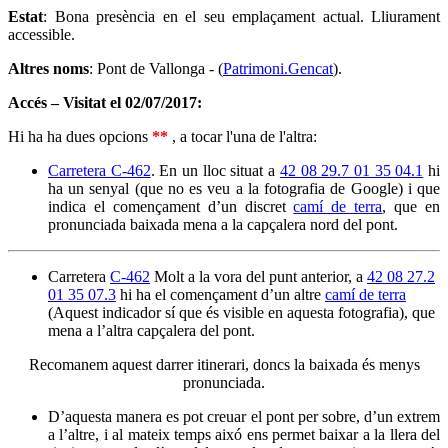
Estat
: Bona presència en el seu emplaçament actual. Lliurament
accessible.
Altres noms
: Pont de Vallonga - (
Patrimoni.Gencat
).
Accés – Visitat el 02/07/2017:
Hi ha ha dues opcions
*
*
, a tocar l'una de l'altra:
Carretera C-462
. En un lloc situat a
42 08 29.7 01 35 04.1
hi
ha un senyal (que no es veu a la fotografia de Google) i que
indica el començament d’un discret
camí de terra
, que en
pronunciada baixada mena a la capçalera nord del pont.
Carretera
C-462
Molt a la vora del punt anterior, a
42 08 27.2
01 35 07.3
hi ha el començament d’un altre
camí de terra
(Aquest indicador sí que és visible en aquesta fotografia), que
mena a l’altra capçalera del pont.
Recomanem aquest darrer itinerari, doncs la baixada és menys
pronunciada.
D’aquesta manera es pot creuar el pont per sobre, d’un extrem
a l’altre, i al mateix temps aixó ens permet baixar a la llera del