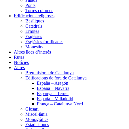
Palaus
Ponts
Torres colomer
Edificacions religioses
Basíliques
Catedrals
Ermites
Esglésies
Esglésies fortificades
Monestirs
Altres llocs d’interés
Rutes
Notícies
Altres
Breu història de Catalunya
Edificacions de fora de Catalunya
España – Aragón
España – Navarra
Espanya – Teruel
España – Valladolid
França – Catalunya Nord
Glosari
Miscel·lània
Monogràfics
Estadístiques