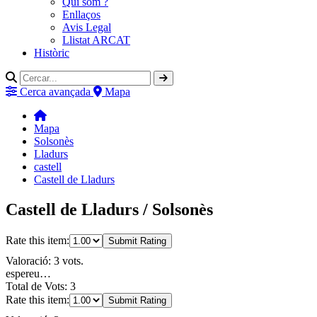
Qui som ?
Enllaços
Avis Legal
Llistat ARCAT
Històric
Cerca avançada
Mapa
Mapa
Solsonès
Lladurs
castell
Castell de Lladurs
Castell de Lladurs / Solsonès
Rate this item:
Submit Rating
Valoració: 3 vots.
espereu…
Total de Vots: 3
Rate this item:
Submit Rating