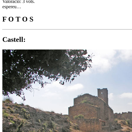
Valoració: 3 vots.
espereu…
F O T O S
Castell: