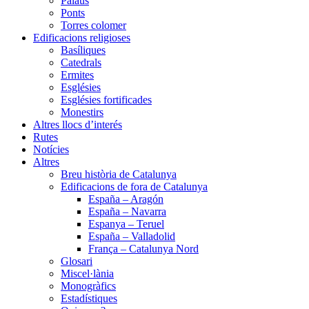
Palaus
Ponts
Torres colomer
Edificacions religioses
Basíliques
Catedrals
Ermites
Esglésies
Esglésies fortificades
Monestirs
Altres llocs d’interés
Rutes
Notícies
Altres
Breu història de Catalunya
Edificacions de fora de Catalunya
España – Aragón
España – Navarra
Espanya – Teruel
España – Valladolid
França – Catalunya Nord
Glosari
Miscel·lània
Monogràfics
Estadístiques