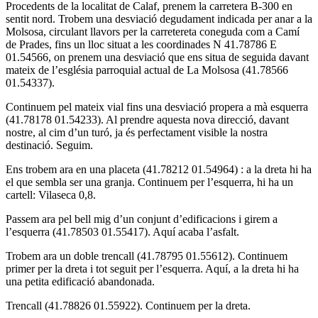
Procedents de la localitat de Calaf, prenem la carretera B-300 en
sentit nord. Trobem una desviació degudament indicada per anar a la
Molsosa, circulant llavors per la carretereta coneguda com a Camí
de Prades, fins un lloc situat a les coordinades N 41.78786 E
01.54566, on prenem una desviació que ens situa de seguida davant
mateix de l’església parroquial actual de La Molsosa (41.78566
01.54337).
Continuem pel mateix vial fins una desviació propera a mà esquerra
(41.78178 01.54233). Al prendre aquesta nova direcció, davant
nostre, al cim d’un turó, ja és perfectament visible la nostra
destinació. Seguim.
Ens trobem ara en una placeta (41.78212 01.54964) : a la dreta hi ha
el que sembla ser una granja. Continuem per l’esquerra, hi ha un
cartell: Vilaseca 0,8.
Passem ara pel bell mig d’un conjunt d’edificacions i girem a
l’esquerra (41.78503 01.55417). Aquí acaba l’asfalt.
Trobem ara un doble trencall (41.78795 01.55612). Continuem
primer per la dreta i tot seguit per l’esquerra. Aquí, a la dreta hi ha
una petita edificació abandonada.
Trencall (41.78826 01.55922). Continuem per la dreta.