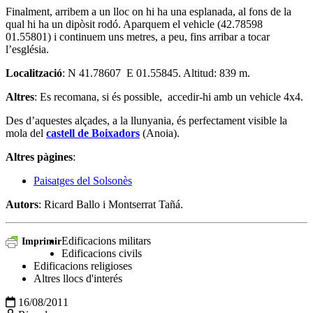
Finalment, arribem a un lloc on hi ha una esplanada, al fons de la
qual hi ha un dipòsit rodó. Aparquem el vehicle (42.78598
01.55801) i continuem uns metres, a peu, fins arribar a tocar
l’església.
Localització
: N 41.78607 E 01.55845. Altitud: 839 m.
Altres
: Es recomana, si és possible, accedir-hi amb un vehicle 4x4.
Des d’aquestes alçades, a la llunyania, és perfectament visible la
mola del
castell de Boixadors
(Anoia).
Altres pàgines
:
Paisatges del Solsonès
Autors
: Ricard Ballo i Montserrat Tañá.
Edificacions militars
Imprimir
Edificacions civils
Edificacions religioses
Altres llocs d'interés
16/08/2011