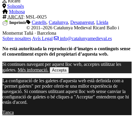
Ricard
Solsonès
Molsosa
ARCAT
: MSL-0025
Castells
,
Catalunya
,
Desaparegut
,
Lleida
Imprimir
© 2011–2026 Catalunya Medieval
Ricard Ballo i
Montserrat Tañá · Barcelona
Sobre nosaltres
Avís Legal
info@catalunyamedieval.es
No està autoritzada la reproducció d’imatges o continguts sense
el consentiment exprés del propietari d’aquesta web.
Si continues navegant per aquest lloc web, acceptes utilitzar les
galetes.
Més informació.
Accepta
La configuració de les galetes d'aquesta web està definida com a
"permet galetes" per poder oferir-te una millor experiència de
navegació. Si continues utilitzant aquest lloc web sense canviar la
configuració de galetes o bé cliques a "Acceptar" entendrem que hi
estàs d'acord.
Tanca