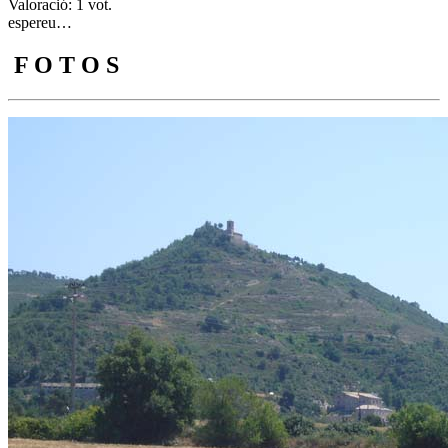
Valoració: 1 vot.
espereu…
F O T O S