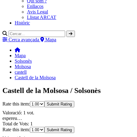
Qui som ?
Enllaços
Avis Legal
Llistat ARCAT
Històric
Cerca avançada
Mapa
Mapa
Solsonès
Molsosa
castell
Castell de la Molsosa
Castell de la Molsosa / Solsonès
Rate this item:
Submit Rating
Valoració: 1 vot.
espereu…
Total de Vots: 1
Rate this item:
Submit Rating