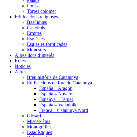
Palaus
Ponts
Torres colomer
Edificacions religioses
Basíliques
Catedrals
Ermites
Esglésies
Esglésies fortificades
Monestirs
Altres llocs d’interés
Rutes
Notícies
Altres
Breu història de Catalunya
Edificacions de fora de Catalunya
España – Aragón
España – Navarra
Espanya – Teruel
España – Valladolid
França – Catalunya Nord
Glosari
Miscel·lània
Monogràfics
Estadístiques