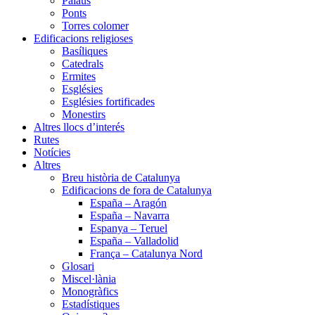
Palaus
Ponts
Torres colomer
Edificacions religioses
Basíliques
Catedrals
Ermites
Esglésies
Esglésies fortificades
Monestirs
Altres llocs d’interés
Rutes
Notícies
Altres
Breu història de Catalunya
Edificacions de fora de Catalunya
España – Aragón
España – Navarra
Espanya – Teruel
España – Valladolid
França – Catalunya Nord
Glosari
Miscel·lània
Monogràfics
Estadístiques