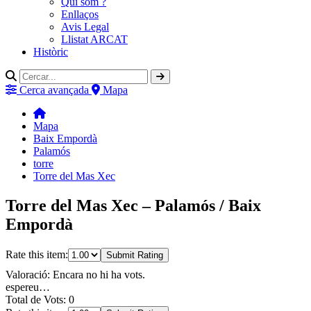
Qui som ?
Enllaços
Avis Legal
Llistat ARCAT
Històric
Cerca avançada
Mapa
Mapa
Baix Empordà
Palamós
torre
Torre del Mas Xec
Torre del Mas Xec – Palamós / Baix
Empordà
Rate this item:
Submit Rating
Valoració: Encara no hi ha vots.
espereu…
Total de Vots: 0