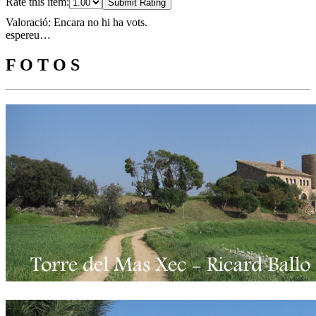
Rate this item:
Submit Rating
Valoració: Encara no hi ha vots.
espereu…
F O T O S