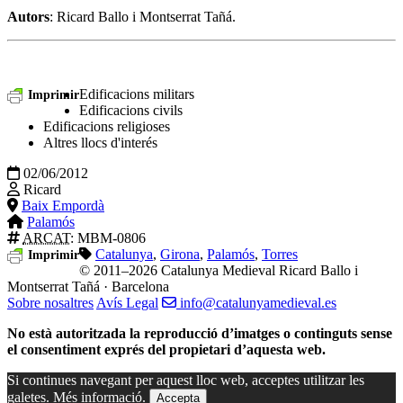
Autors
: Ricard Ballo i Montserrat Tañá.
Edificacions militars
Imprimir
Edificacions civils
Edificacions religioses
Altres llocs d'interés
02/06/2012
Ricard
Baix Empordà
Palamós
ARCAT
: MBM-0806
Catalunya
,
Girona
,
Palamós
,
Torres
Imprimir
© 2011–2026 Catalunya Medieval
Ricard Ballo i
Montserrat Tañá · Barcelona
Sobre nosaltres
Avís Legal
info@catalunyamedieval.es
No està autoritzada la reproducció d’imatges o continguts sense
el consentiment exprés del propietari d’aquesta web.
Si continues navegant per aquest lloc web, acceptes utilitzar les
galetes.
Més informació.
Accepta