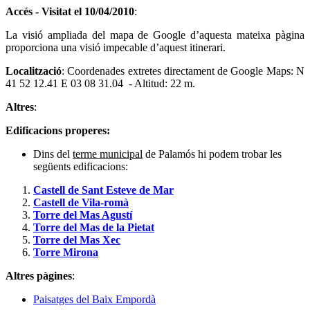
Accés - Visitat el
10/04/2010
:
La visió ampliada del mapa de Google d’aquesta mateixa pàgina
proporciona una visió impecable d’aquest itinerari.
Localització
: Coordenades extretes directament de Google Maps: N
41 52 12.41 E 03 08 31.04 - Altitud: 22 m.
Altres
:
Edificacions properes:
Dins del
terme municipal
de Palamós hi podem trobar les
següents edificacions:
Castell de Sant Esteve de Mar
Castell de Vila-romà
Torre del Mas Agustí
Torre del Mas de la Pietat
Torre del Mas Xec
Torre Mirona
Altres pàgines
:
Paisatges del Baix Empordà