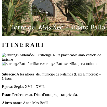
I T I N E R A R I
Situació
: A les afores del municipi de Palamós (Baix Empordà) –
Girona.
Època
: Segles XVI – XVII.
Estat
: Perfecte estat. Dins d’una propietat privada.
Altres noms
: Antic Mas Bofill