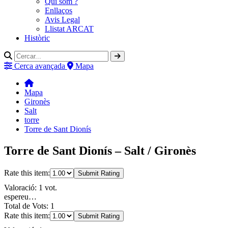
Qui som ?
Enllaços
Avis Legal
Llistat ARCAT
Històric
Cerca avançada
Mapa
Mapa
Gironès
Salt
torre
Torre de Sant Dionís
Torre de Sant Dionís – Salt / Gironès
Rate this item:
Submit Rating
Valoració: 1 vot.
espereu…
Total de Vots: 1
Rate this item:
Submit Rating