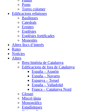
Palaus
Ponts
Torres colomer
Edificacions religioses
Basíliques
Catedrals
Ermites
Esglésies
Esglésies fortificades
Monestirs
Altres llocs d’interés
Rutes
Notícies
Altres
Breu història de Catalunya
Edificacions de fora de Catalunya
España – Aragón
España – Navarra
Espanya – Teruel
España – Valladolid
França – Catalunya Nord
Glosari
Miscel·lània
Monogràfics
Estadístiques