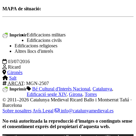
MAPA de situació:
Edificacions militars
Imprimir
Edificacions civils
Edificacions religioses
Altres llocs d'interés
03/07/2016
Ricard
Gironès
Salt
ARCAT
: MGN-2507
Bé Cultural d'Interès Nacional
,
Catalunya
,
Imprimir
Edificació segle XIV
,
Girona
,
Torres
© 2011–2026 Catalunya Medieval
Ricard Ballo i Montserrat Tañá ·
Barcelona
Sobre nosaltres
Avís Legal
info@catalunyamedieval.es
No està autoritzada la reproducció d’imatges o continguts sense
el consentiment exprés del propietari d’aquesta web.