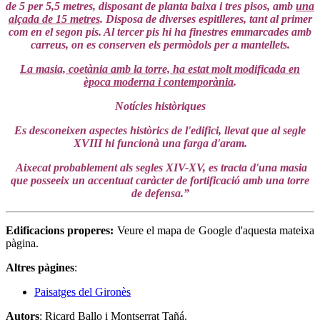
de 5 per 5,5 metres, disposant de planta baixa i tres pisos, amb
una
alçada de 15 metres
. Disposa de diverses espitlleres, tant al primer
com en el segon pis. Al tercer pis hi ha finestres emmarcades amb
carreus, on es conserven els permòdols per a mantellets.
La masia, coetània amb la torre, ha estat molt modificada en
època moderna i contemporània
.
Notícies històriques
Es desconeixen aspectes històrics de l'edifici, llevat que al segle
XVIII hi funcionà una farga d'aram.
Aixecat probablement als segles XIV-XV, es tracta d'una masia
que posseeix un accentuat caràcter de fortificació amb una torre
de defensa.”
Edificacions properes:
Veure el mapa de Google d'aquesta mateixa
pàgina.
Altres pàgines
:
Paisatges del Gironès
Autors
: Ricard Ballo i Montserrat Tañá.