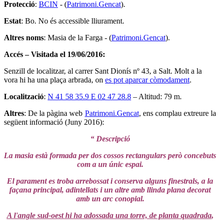
Protecció
:
BCIN
- (
Patrimoni.Gencat
).
Estat
: Bo. No és accessible lliurament.
Altres noms
: Masia de la Farga - (
Patrimoni.Gencat
).
Accés – Visitada el 19/06/2016:
Senzill de localitzar, al carrer Sant Dionís nº 43, a Salt. Molt a la
vora hi ha una plaça arbrada, on
es pot aparcar còmodament
.
Localització
:
N 41 58 35.9 E 02 47 28.8
– Altitud: 79 m.
Altres
: De la pàgina web
Patrimoni.Gencat
, ens complau extreure la
següent informació (Juny 2016):
“ Descripció
La masia està formada per dos cossos rectangulars però concebuts
com a un únic espai.
El parament es troba arrebossat i conserva alguns finestrals, a la
façana principal, adintellats i un altre amb llinda plana decorat
amb un arc conopial.
A l'angle sud-oest hi ha adossada una torre, de planta quadrada
,