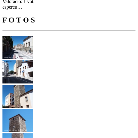
Valoració: 1 vot.
espereu…
F O T O S