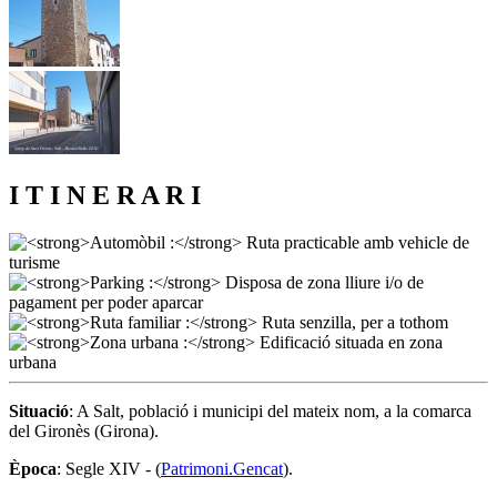
I T I N E R A R I
Situació
: A Salt, població i municipi del mateix nom, a la comarca
del Gironès (Girona).
Època
: Segle XIV - (
Patrimoni.Gencat
).