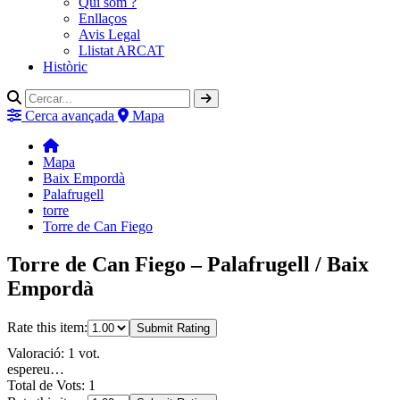
Qui som ?
Enllaços
Avis Legal
Llistat ARCAT
Històric
Cerca avançada
Mapa
Mapa
Baix Empordà
Palafrugell
torre
Torre de Can Fiego
Torre de Can Fiego – Palafrugell / Baix
Empordà
Rate this item:
Submit Rating
Valoració: 1 vot.
espereu…
Total de Vots: 1