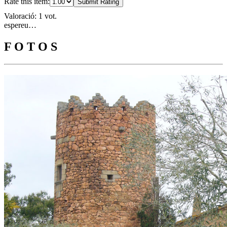
Rate this item:
Submit Rating
Valoració: 1 vot.
espereu…
F O T O S