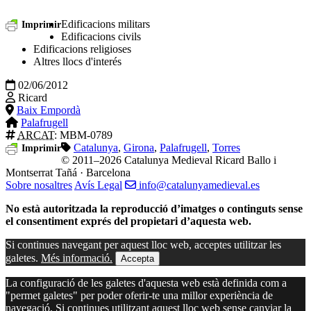
Edificacions militars
Imprimir
Edificacions civils
Edificacions religioses
Altres llocs d'interés
02/06/2012
Ricard
Baix Empordà
Palafrugell
ARCAT
: MBM-0789
Catalunya
,
Girona
,
Palafrugell
,
Torres
Imprimir
© 2011–2026 Catalunya Medieval
Ricard Ballo i
Montserrat Tañá · Barcelona
Sobre nosaltres
Avís Legal
info@catalunyamedieval.es
No està autoritzada la reproducció d’imatges o continguts sense
el consentiment exprés del propietari d’aquesta web.
Si continues navegant per aquest lloc web, acceptes utilitzar les
galetes.
Més informació.
Accepta
La configuració de les galetes d'aquesta web està definida com a
"permet galetes" per poder oferir-te una millor experiència de
navegació. Si continues utilitzant aquest lloc web sense canviar la