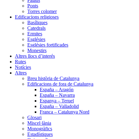
Palaus
Ponts
Torres colomer
Edificacions religioses
Basíliques
Catedrals
Ermites
Esglésies
Esglésies fortificades
Monestirs
Altres llocs d’interés
Rutes
Notícies
Altres
Breu història de Catalunya
Edificacions de fora de Catalunya
España – Aragón
España – Navarra
Espanya – Teruel
España – Valladolid
França – Catalunya Nord
Glosari
Miscel·lània
Monogràfics
Estadístiques