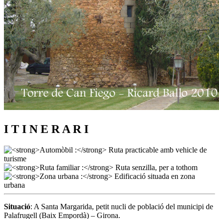
I T I N E R A R I
Situació
: A Santa Margarida, petit nucli de població del municipi de
Palafrugell (Baix Empordà) – Girona.