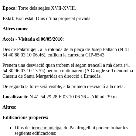
Època
: Torre dels segles XVII-XVIII.
Estat
: Bon estat. Dins d’una propietat privada.
Altres noms
:
Accés - Visitada el 06/05/2010
:
Des de Palafrugell, a la rotonda de la plaça de Josep Pallach (N 41
54 40.68 03 10 06.46), enfilem la carretera GIP-6543.
Prenem una desviació quan trobem el segon trencall a mà dreta (41
54 30.96 03 10 13.55) per on continuarem (A Google se’l denomina
Caseriu de Santa Margarida) en direcció a Ermedàs.
De seguida la torre serà visible, a la primera desviació a la dreta.
Localització
: N 41 54 29.28 E 03 10 06.76 - Altitud: 39 m.
Altres
:
Edificacions properes:
Dins del
terme municipal
de Palafrugell hi podem trobar les
següents edificacions: