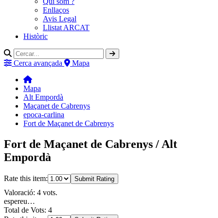
Qui som ?
Enllaços
Avis Legal
Llistat ARCAT
Històric
Cerca avançada
Mapa
Mapa
Alt Empordà
Maçanet de Cabrenys
epoca-carlina
Fort de Maçanet de Cabrenys
Fort de Maçanet de Cabrenys / Alt
Empordà
Rate this item:
Submit Rating
Valoració: 4 vots.
espereu…
Total de Vots: 4