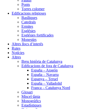
Palaus
Ponts
Torres colomer
Edificacions religioses
Basíliques
Catedrals
Ermites
Esglésies
Esglésies fortificades
Monestirs
Altres llocs d’interés
Rutes
Notícies
Altres
Breu història de Catalunya
Edificacions de fora de Catalunya
España – Aragón
España – Navarra
Espanya – Teruel
España – Valladolid
França – Catalunya Nord
Glosari
Miscel·lània
Monogràfics
Estadístiques