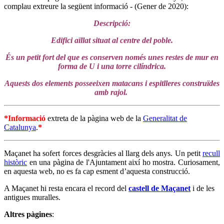
complau extreure la següent informació - (Gener de 2020):
Descripció:
Edifici aïllat situat al centre del poble.
És un petit fort del que es conserven només unes restes de mur en
forma de U i una torre cilíndrica.
Aquests dos elements posseeixen matacans i espitlleres construïdes
amb rajol.
*Informació
extreta de la pàgina web de la
Generalitat de
Catalunya
.
*
Maçanet ha sofert forces desgràcies al llarg dels anys. Un petit
recull
històric
en una pàgina de l'Ajuntament així ho mostra. Curiosament,
en aquesta web, no es fa cap esment d’aquesta construcció.
A Maçanet hi resta encara el record del
castell de Maçanet
i de les
antigues muralles.
Altres pàgines
: