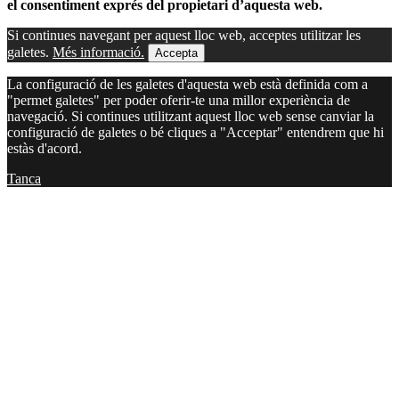
el consentiment exprés del propietari d’aquesta web.
Si continues navegant per aquest lloc web, acceptes utilitzar les
galetes.
Més informació.
Accepta
La configuració de les galetes d'aquesta web està definida com a
"permet galetes" per poder oferir-te una millor experiència de
navegació. Si continues utilitzant aquest lloc web sense canviar la
configuració de galetes o bé cliques a "Acceptar" entendrem que hi
estàs d'acord.
Tanca