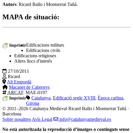
Autors
: Ricard Ballo i Montserrat Tañá.
MAPA de situació
:
Edificacions militars
Imprimir
Edificacions civils
Edificacions religioses
Altres llocs d'interés
27/10/2011
Ricard
Alt Empordà
Maçanet de Cabrenys
ARCAT
: MAE-0197
Catalunya
,
Edificació segle XVIII
,
Època carlina
,
Imprimir
Girona
© 2011–2026 Catalunya Medieval
Ricard Ballo i Montserrat Tañá ·
Barcelona
Sobre nosaltres
Avís Legal
info@catalunyamedieval.es
No està autoritzada la reproducció d’imatges o continguts sense