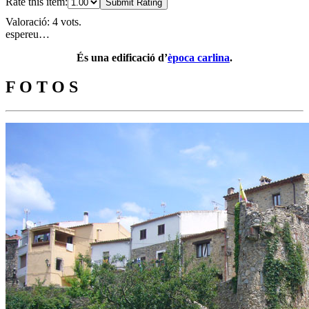
Rate this item:
Submit Rating
Valoració: 4 vots.
espereu…
És una edificació d’
època carlina
.
F O T O S