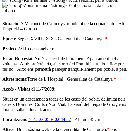
Situació
: A Maçanet de Cabrenys, municipi de la comarca de l'Alt
Empordà – Girona.
Època
: Segles XVIII - XIX - Generalitat de Catalunya.
*
Protecció
: Ho desconeixem.
Estat
: Bon estat. No és accessible lliurament. Aparcament pels
voltants . Amb preferència, al carrer del Pont hi ha un bon lloc per
fer-ho. Això ens permetrà passejar tranquil·lament pel poble, a peu.
Altres noms
:Torre de L'Hospital - Generalitat de Catalunya.
*
Accés - Visitat el 11/7/2009:
Situat en un descampat a tocar de les cases del poble, delimitat pels
carrers Domines, Corts i Nou Vial. La visió del mapa de Google us
farà senzilla la localització.
Localització
:
N 42 23 05 E 02 44 57
- Altitud: 357 m.
Altres
: De la pàgina web de la Generalitat de Catalunya,
*
ens