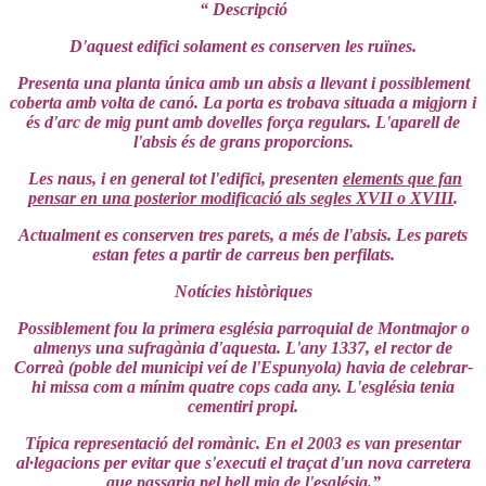
“ Descripció
D'aquest edifici solament es conserven les ruïnes.
Presenta una planta única amb un absis a llevant i possiblement
coberta amb volta de canó. La porta es trobava situada a migjorn i
és d'arc de mig punt amb dovelles força regulars. L'aparell de
l'absis és de grans proporcions.
Les naus, i en general tot l'edifici, presenten
elements que fan
pensar en una posterior modificació als segles XVII o XVIII
.
Actualment es conserven tres parets, a més de l'absis. Les parets
estan fetes a partir de carreus ben perfilats.
Notícies històriques
Possiblement fou la primera església parroquial de Montmajor o
almenys una sufragània d'aquesta. L'any 1337, el rector de
Correà (poble del municipi veí de l'Espunyola) havia de celebrar-
hi missa com a mínim quatre cops cada any. L'església tenia
cementiri propi.
Típica representació del romànic. En el 2003 es van presentar
al·legacions per evitar que s'executi el traçat d'un nova carretera
que passaria pel bell mig de l'església.”