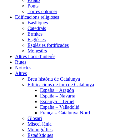
Palaus
Ponts
Torres colomer
Edificacions religioses
Basíliques
Catedrals
Ermites
Esglésies
Esglésies fortificades
Monestirs
Altres llocs d’interés
Rutes
Notícies
Altres
Breu història de Catalunya
Edificacions de fora de Catalunya
España – Aragón
España – Navarra
Espanya – Teruel
España – Valladolid
França – Catalunya Nord
Glosari
Miscel·lània
Monogràfics
Estadístiques