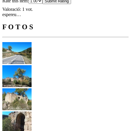
Rate this item:
Submit Rating
Valoració: 1 vot.
espereu…
F O T O S