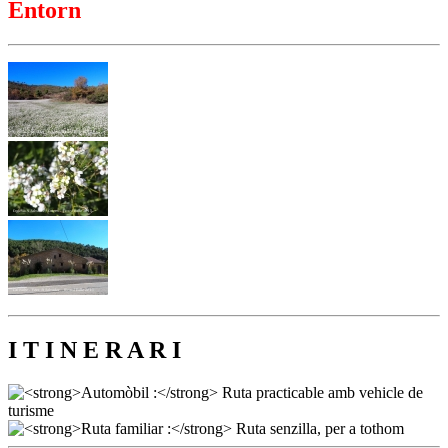
Entorn
I T I N E R A R I