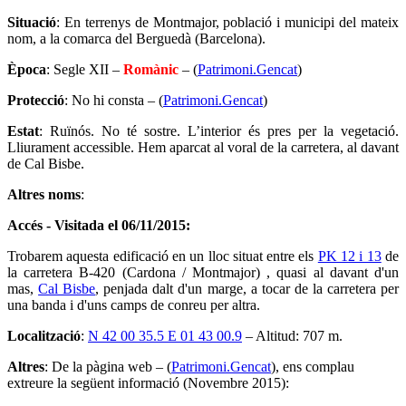
Situació
: En terrenys de Montmajor, població i municipi del mateix
nom, a la comarca del Berguedà (Barcelona).
Època
: Segle XII –
Romànic
– (
Patrimoni.Gencat
)
Protecció
: No hi consta – (
Patrimoni.Gencat
)
Estat
: Ruïnós. No té sostre. L’interior és pres per la vegetació.
Lliurament accessible. Hem aparcat al voral de la carretera, al davant
de Cal Bisbe.
Altres noms
:
Accés - Visitada el 06/11/2015:
Trobarem aquesta edificació en un lloc situat entre els
PK 12 i 13
de
la carretera B-420 (Cardona / Montmajor) , quasi al davant d'un
mas,
Cal Bisbe
, penjada dalt d'un marge, a tocar de la carretera per
una banda i d'uns camps de conreu per altra.
Localització
:
N 42 00 35.5 E 01 43 00.9
– Altitud: 707 m.
Altres
: De la pàgina web – (
Patrimoni.Gencat
), ens complau
extreure la següent informació (Novembre 2015):