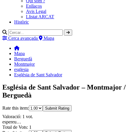
Qui som ?
Enllaços
Avis Legal
Llistat ARCAT
Històric
Cerca avançada
Mapa
Mapa
Berguedà
Montmajor
esglesia
Església de Sant Salvador
Església de Sant Salvador – Montmajor /
Berguedà
Rate this item:
Submit Rating
Valoració: 1 vot.
espereu…
Total de Vots: 1