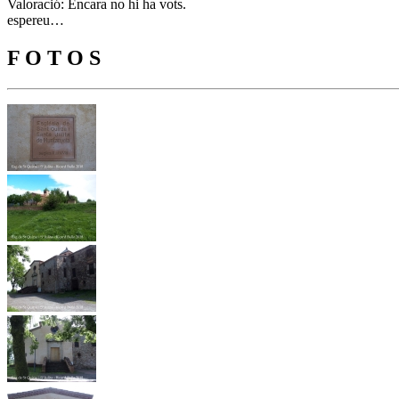
Valoració: Encara no hi ha vots.
espereu…
F O T O S