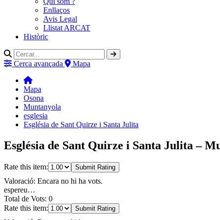
Qui som ?
Enllaços
Avis Legal
Llistat ARCAT
Històric
Cerca avançada
Mapa
Mapa
Osona
Muntanyola
esglesia
Església de Sant Quirze i Santa Julita
Església de Sant Quirze i Santa Julita – M
Rate this item:
Submit Rating
Valoració: Encara no hi ha vots.
espereu…
Total de Vots: 0
Rate this item:
Submit Rating