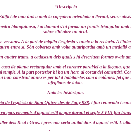
“Descripció
Edifici de nau única amb la capçalera orientada a llevant, sense absis
 pedra blanquinosa, i al damunt s'hi forma un frontis triangular amb 
sobre s'hi obre un òcul.
vessants. A la part de migdia l'església s'uneix a la rectoria. A l'inter
uen entre si. Són cobertes amb volta quatripartita amb un medalló al
n quatre trams, a cadascun dels quals s'hi descriuen formes ovals a
a casa de planta rectangular amb el carener paral·lel a la façana, qu
al temple. A la part posterior hi ha un hort, al costat del cementiri. C
hi han construït annexes per tal d'habitar-los com a colònies, fet qu
afegitons de totxo.
Notícies històriques
cia de l'església de Sant Quirze des de l'any 938
, i fou renovada i co
va pocs elements d'aquest estil ja que durant el segle XVIII fou tra
ller dels Real i Gros, i presenta certa unitat dins d'aquest estil. L'alt