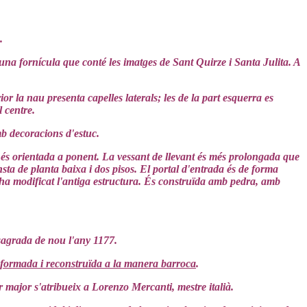
.
una fornícula que conté les imatges de Sant Quirze i Santa Julita. A
ior la nau presenta capelles laterals; les de la part esquerra es
 centre.
mb decoracions d'estuc.
e és orientada a ponent. La vessant de llevant és més prolongada que
onsta de planta baixa i dos pisos. El portal d'entrada és de forma
e ha modificat l'antiga estructura. És construïda amb pedra, amb
nsagrada de nou l'any 1177.
nsformada i reconstruïda a la manera barroca
.
ar major s'atribueix a Lorenzo Mercanti, mestre italià.