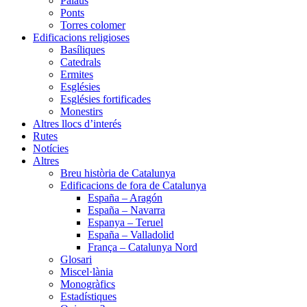
Palaus
Ponts
Torres colomer
Edificacions religioses
Basíliques
Catedrals
Ermites
Esglésies
Esglésies fortificades
Monestirs
Altres llocs d’interés
Rutes
Notícies
Altres
Breu història de Catalunya
Edificacions de fora de Catalunya
España – Aragón
España – Navarra
Espanya – Teruel
España – Valladolid
França – Catalunya Nord
Glosari
Miscel·lània
Monogràfics
Estadístiques