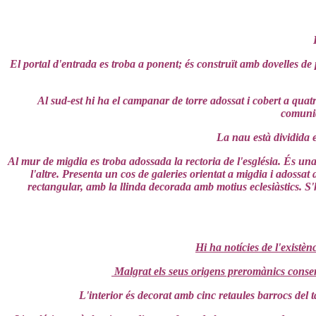
El portal d'entrada es troba a ponent; és construït amb dovelles de
Al sud-est hi ha el campanar de torre adossat i cobert a quatre 
comuniq
La nau està dividida e
Al mur de migdia es troba adossada la rectoria de l'església. És un
l'altre. Presenta un cos de galeries orientat a migdia i adossat 
rectangular, amb la llinda decorada amb motius eclesiàstics. S'
Hi ha notícies de l'existèn
Malgrat els seus origens preromànics conser
L'interior és decorat amb cinc retaules barrocs del ta