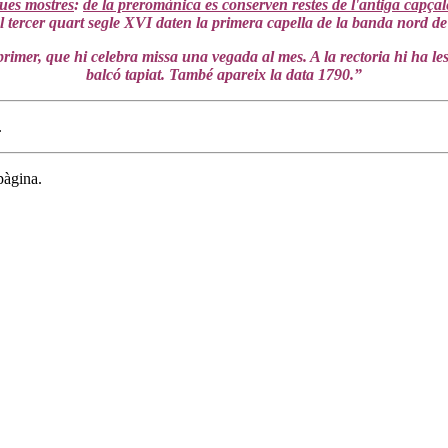
ques mostres
:
de la preromànica es conserven restes de l'antiga capçale
el tercer quart segle XVI daten la primera capella de la banda nord de 
rimer, que hi celebra missa una vegada al mes. A la rectoria hi ha les
balcó tapiat. També apareix la data 1790.”
.
pàgina.