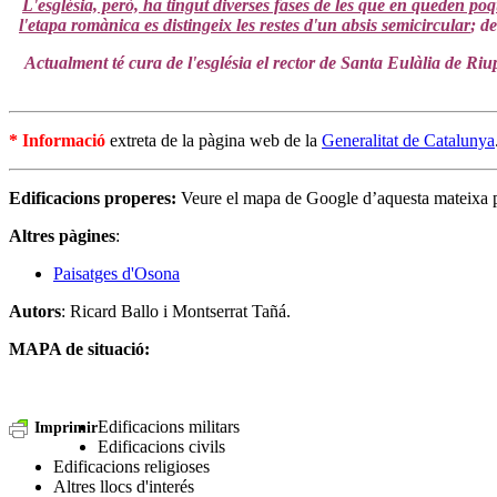
L'església, però, ha tingut diverses fases de les que en queden po
l'etapa romànica es distingeix les restes d'un absis semicircular
; d
Actualment té cura de l'església el rector de Santa Eulàlia de Riup
* Informació
extreta de la pàgina web de la
Generalitat de Catalunya
Edificacions properes:
Veure el mapa de Google d’aquesta mateixa 
Altres pàgines
:
Paisatges d'Osona
Autors
: Ricard Ballo i Montserrat Tañá.
MAPA de situació:
Edificacions militars
Imprimir
Edificacions civils
Edificacions religioses
Altres llocs d'interés