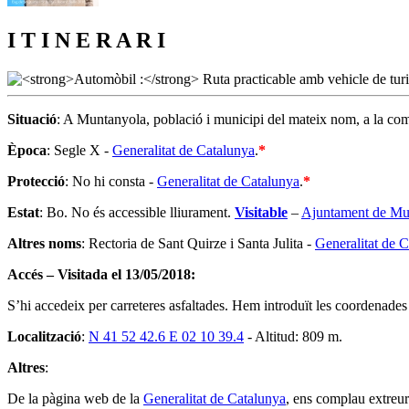
I T I N E R A R I
Situació
: A Muntanyola, població i municipi del mateix nom, a la co
Època
: Segle X -
Generalitat de Catalunya
.
*
Protecció
: No hi consta -
Generalitat de Catalunya
.
*
Estat
: Bo. No és accessible lliurament.
Visitable
–
Ajuntament de Mu
Altres noms
: Rectoria de Sant Quirze i Santa Julita -
Generalitat de 
Accés – Visitada el 13/05/2018:
S’hi accedeix per carreteres asfaltades. Hem introduït les coordenades
Localització
:
N 41 52 42.6 E 02 10 39.4
- Altitud: 809 m.
Altres
:
De la pàgina web de la
Generalitat de Catalunya
, ens complau extreu