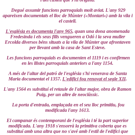
Degué assumir funcions parroquials molt aviat. L'any 929
apareixen documentats el lloc de Múnter («Montari») amb la vila i
el castell.
L'església es documenta l'any 965
, quan una dona anomenada
Fredesinda i els seus fills vengueren a Odó i la seva muller
Ercolda diversos béns situats a la vila de Múnter que afrontaven
per llevant amb la casa de Sant Esteve.
Les funcions parroquials es documenten el 1119 i es confirmen
en les llistes parroquials anteriors a l'any 1154.
A més de l'altar del patró de l'església s'hi venerava de Santa
Maria documentat el 1357.
L'edifici fou renovat el segle XII
.
L'any 1564 es substituí el retaule de l'altar major, obra de Ramon
Puig, per un altre de neoclàssic.
La porta d'entrada, emplaçada en el seu lloc primitiu, fou
modificada l'any 1613.
El campanar és contemporani de l'església i té la part superior
modificada. L'any 1918 s'ensorrà la primitiva coberta que es
substituí amb una altra que no s'avé amb l'estil de l'edifici que