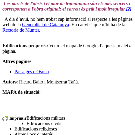
Les parets de l'absis i el mur de tramuntana són els més sencers i
corresponen a l'obra original; el carreu és petit i molt irregular.
[2]
. A dia d’avui, no hem trobat cap informació al respecte a les pàgines
web de la
Generalitat de Catalunya
. En canvi si que n’hi ha de la
Rectoria de Múnter
.
Edificacions properes:
Veure el mapa de Google d’aquesta mateixa
pàgina.
Altres pàgines
:
Paisatges d'Osona
Autors
: Ricard Ballo i Montserrat Tañá.
MAPA de situació:
Edificacions militars
Imprimir
Edificacions civils
Edificacions religioses
Altres llocs d'interés