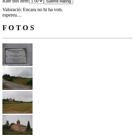
Rate this item:
Submit Rating
Valoració: Encara no hi ha vots.
espereu…
F O T O S