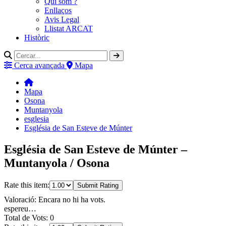
Qui som ?
Enllaços
Avis Legal
Llistat ARCAT
Històric
Cerca avançada
Mapa
Mapa
Osona
Muntanyola
esglesia
Església de San Esteve de Múnter
Església de San Esteve de Múnter –
Muntanyola / Osona
Rate this item:
Submit Rating
Valoració: Encara no hi ha vots.
espereu…
Total de Vots: 0