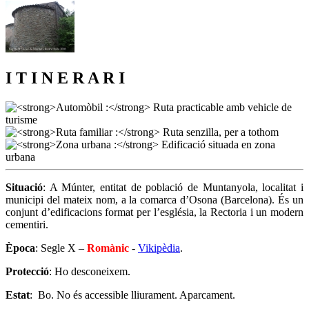
I T I N E R A R I
Situació
: A Múnter, entitat de població de Muntanyola, localitat i
municipi del mateix nom, a la comarca d’Osona (Barcelona). És un
conjunt d’edificacions format per l’església, la Rectoria i un modern
cementiri.
Època
: Segle X –
Romànic
-
Vikipèdia
.
Protecció
: Ho desconeixem.
Estat
: Bo. No és accessible lliurament. Aparcament.