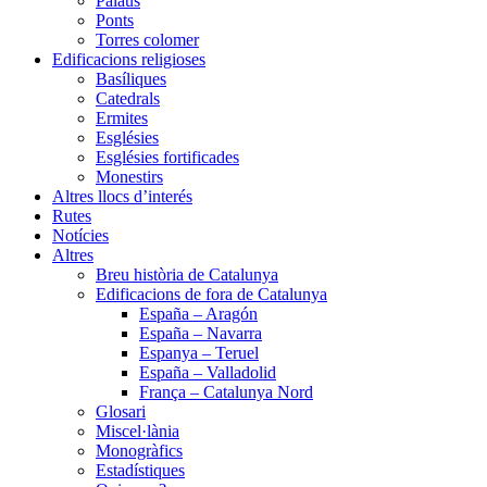
Palaus
Ponts
Torres colomer
Edificacions religioses
Basíliques
Catedrals
Ermites
Esglésies
Esglésies fortificades
Monestirs
Altres llocs d’interés
Rutes
Notícies
Altres
Breu història de Catalunya
Edificacions de fora de Catalunya
España – Aragón
España – Navarra
Espanya – Teruel
España – Valladolid
França – Catalunya Nord
Glosari
Miscel·lània
Monogràfics
Estadístiques