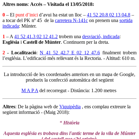
Altres noms
:
Accés – Visitada el 13/05/2018:
0
– El
punt d’inici
d’avui ha estat un lloc –
41 52 20.8 02 13 04.8
–
a tocar del PK nº 45 de la
carretera N-141c
on prenem una
sortida
indicada
: Múnter.
1
– A
41 52 41.3 02 12 41.2
trobem una
desviació, indicada
:
Església
i
Castell de Múnter
. Continuem per la dreta.
2
- Localització
:
N 41 52 42.7 E 02 12 47.6
finalment trobem
l’església. L’edificació més rellevant és la Rectoria. - Altitud: 610 m.
La introducció de les coordenades anteriors en un mapa de Google,
produeix la confecció automàtica del següent
M A P A
del recorregut - Distància: 1.200 metres
Altres
: De la pàgina web de
Viquipèdia
, ens complau extreure la
següent informació - (Maig 2018):
“ Història
Aquesta església es trobava dins l'antic terme de la vila de Múnter
i del castell que s'hi originà.