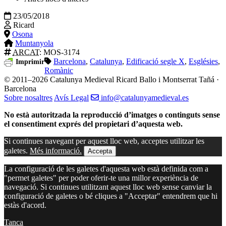
23/05/2018
Ricard
Osona
Muntanyola
ARCAT
: MOS-3174
Barcelona
,
Catalunya
,
Edificació segle X
,
Esglésies
,
Imprimir
Romànic
© 2011–2026 Catalunya Medieval
Ricard Ballo i Montserrat Tañá ·
Barcelona
Sobre nosaltres
Avís Legal
info@catalunyamedieval.es
No està autoritzada la reproducció d’imatges o continguts sense
el consentiment exprés del propietari d’aquesta web.
Si continues navegant per aquest lloc web, acceptes utilitzar les
galetes.
Més informació.
Accepta
La configuració de les galetes d'aquesta web està definida com a
"permet galetes" per poder oferir-te una millor experiència de
navegació. Si continues utilitzant aquest lloc web sense canviar la
configuració de galetes o bé cliques a "Acceptar" entendrem que hi
estàs d'acord.
Tanca