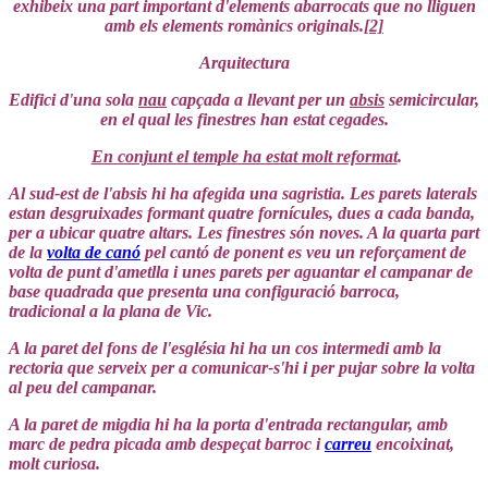
exhibeix una part important d'elements abarrocats que no lliguen
amb els elements romànics originals.
[2]
Arquitectura
Edifici d'una sola
nau
capçada a llevant per un
absis
semicircular,
en el qual les finestres han estat cegades.
En conjunt el temple ha estat molt reformat
.
Al sud-est de l'absis hi ha afegida una sagristia. Les parets laterals
estan desgruixades formant quatre fornícules, dues a cada banda,
per a ubicar quatre altars. Les finestres són noves. A la quarta part
de la
volta de canó
pel cantó de ponent es veu un reforçament de
volta de punt d'ametlla i unes parets per aguantar el campanar de
base quadrada que presenta una configuració barroca,
tradicional a la plana de Vic.
A la paret del fons de l'església hi ha un cos intermedi amb la
rectoria que serveix per a comunicar-s'hi i per pujar sobre la volta
al peu del campanar.
A la paret de migdia hi ha la porta d'entrada rectangular, amb
marc de pedra picada amb despeçat barroc i
carreu
encoixinat,
molt curiosa.