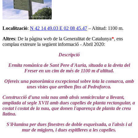
Localització
:
N 42 14 49.03 E 02 08 45.47
– Altitud: 1100 m.
Altres
: De la pàgina web de la Generalitat de Catalunya
*
,
ens
complau extreure la següent informació - Abril 2020:
Descripció
Ermita romànica de Sant Pere d'Auria, situada a la dreta del
Freser en un cim de més de 1100 m d'altitud.
Ofereix una panoràmica excepcional sobre tota la comarca, amb
unes vistes que arriben fins al Pedraforca.
Construcció d'una sola nau amb absis semicircular a llevant,
ampliada al segle XVII amb dues capelles de planta rectangular, a
costat i costat de la nau, que donen l'aparença de planta de creu
llatina.
S'il·lumina per dues finestres de doble esqueixada, a l'absis i al
mur de migjorn, i dues espitlleres a les capelles.