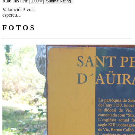
Rate this item:
Submit Rating
Valoració: 3 vots.
espereu…
F O T O S