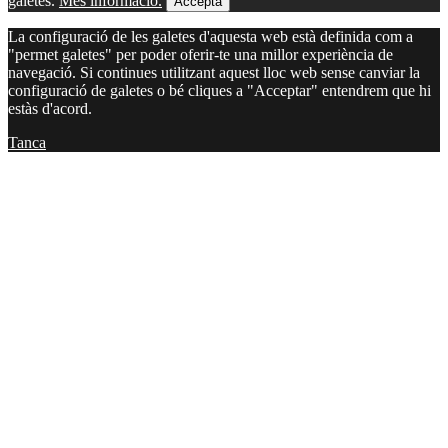
galetes.
Més informació.
Accepta
La configuració de les galetes d'aquesta web està definida com a
"permet galetes" per poder oferir-te una millor experiència de
navegació. Si continues utilitzant aquest lloc web sense canviar la
configuració de galetes o bé cliques a "Acceptar" entendrem que hi
estàs d'acord.
Tanca