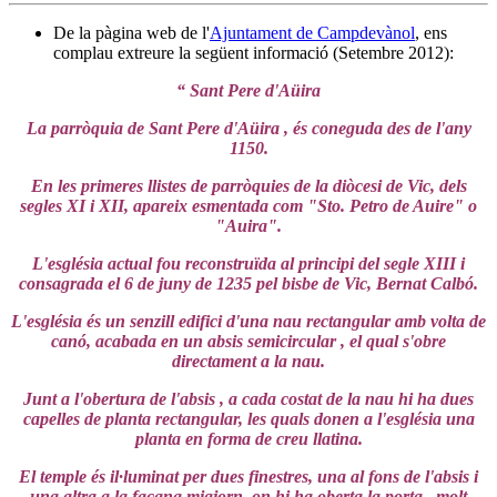
De la pàgina web de l'
Ajuntament de Campdevànol
, ens
complau extreure la següent informació (Setembre 2012):
“ Sant Pere d'Aüira
La parròquia de Sant Pere d'Aüira , és coneguda des de l'any
1150.
En les primeres llistes de parròquies de la diòcesi de Vic, dels
segles XI i XII, apareix esmentada com "Sto. Petro de Auire" o
"Auira".
L'església actual fou reconstruïda al principi del segle XIII i
consagrada el 6 de juny de 1235 pel bisbe de Vic, Bernat Calbó.
L'església és un senzill edifici d'una nau rectangular amb volta de
canó, acabada en un absis semicircular , el qual s'obre
directament a la nau.
Junt a l'obertura de l'absis , a cada costat de la nau hi ha dues
capelles de planta rectangular, les quals donen a l'església una
planta en forma de creu llatina.
El temple és il·luminat per dues finestres, una al fons de l'absis i
una altra a la façana migjorn, on hi ha oberta la porta , molt