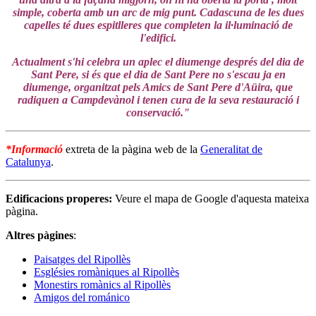
simple, coberta amb un arc de mig punt. Cadascuna de les dues
capelles té dues espitlleres que completen la il·luminació de
l'edifici.
Actualment s'hi celebra un aplec el diumenge després del dia de
Sant Pere, si és que el dia de Sant Pere no s'escau ja en
diumenge, organitzat pels Amics de Sant Pere d'Aüira, que
radiquen a Campdevànol i tenen cura de la seva restauració i
conservació."
*
Informació
extreta de la pàgina web de la
Generalitat de
Catalunya
.
Edificacions properes:
Veure el mapa de Google d'aquesta mateixa
pàgina.
Altres pàgines
:
Paisatges del Ripollès
Esglésies romàniques al Ripollès
Monestirs romànics al Ripollès
Amigos del románico