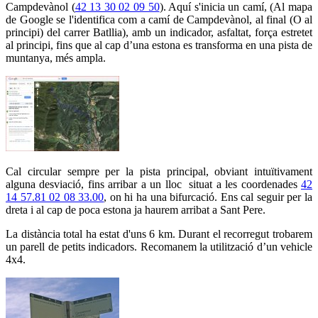
Campdevànol (
42 13 30 02 09 50
). Aquí s'inicia un camí, (Al mapa
de Google se l'identifica com a camí de Campdevànol, al final (O al
principi) del carrer Batllia), amb un indicador, asfaltat, força estretet
al principi, fins que al cap d’una estona es transforma en una pista de
muntanya, més ampla.
Cal circular sempre per la pista principal, obviant intuïtivament
alguna desviació, fins arribar a un lloc situat a les coordenades
42
14 57.81 02 08 33.00
, on hi ha una bifurcació. Ens cal seguir per la
dreta i al cap de poca estona ja haurem arribat a Sant Pere.
La distància total ha estat d'uns 6 km. Durant el recorregut trobarem
un parell de petits indicadors. Recomanem la utilització d’un vehicle
4x4.