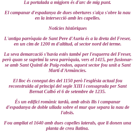
La portalada a migjorn és d'arc de mig punt.
El campanar d'espadanya de dues obertures s'alça s'obre la nau
en la intersecció amb les capelles.
Notícies històriques
L'antiga parròquia de Sant Pere d'Auria és a la dreta del Freser,
en un cim de 1200 m d'altitud, al sector nord del terme.
La seva demarcació s'havia estès també per l'esquerra del Freser,
però quan se suprimí la seva parròquia, vers el 1415, per fusionar-
se amb Sant Quintí de Puig-rodon, aquest sector fou unit a Sant
Martí d'Armàncies.
El lloc és conegut des del 1150 però l'església actual fou
reconstruïda al principi del segle XIII i consagrada per Sant
Bernat Calbó el 6 de setembre de 1235.
És un edifici romànic tardà, amb absis llis i campanar
d'espadanya de doble ullada sobre el mur que separa la nau de
l'absis.
Fou ampliat el 1640 amb dues capelles laterals, que li donen una
planta de creu llatina.