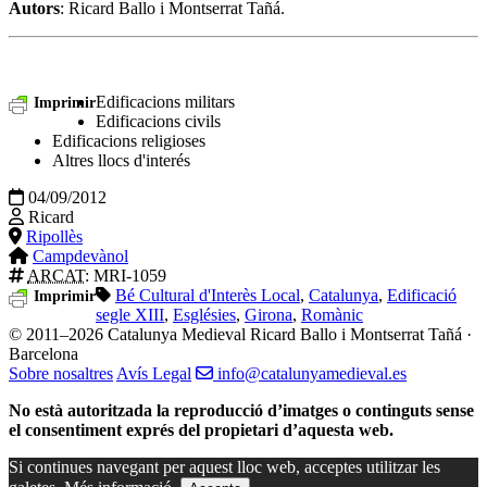
Autors
: Ricard Ballo i Montserrat Tañá.
Edificacions militars
Imprimir
Edificacions civils
Edificacions religioses
Altres llocs d'interés
04/09/2012
Ricard
Ripollès
Campdevànol
ARCAT
: MRI-1059
Bé Cultural d'Interès Local
,
Catalunya
,
Edificació
Imprimir
segle XIII
,
Esglésies
,
Girona
,
Romànic
© 2011–2026 Catalunya Medieval
Ricard Ballo i Montserrat Tañá ·
Barcelona
Sobre nosaltres
Avís Legal
info@catalunyamedieval.es
No està autoritzada la reproducció d’imatges o continguts sense
el consentiment exprés del propietari d’aquesta web.
Si continues navegant per aquest lloc web, acceptes utilitzar les