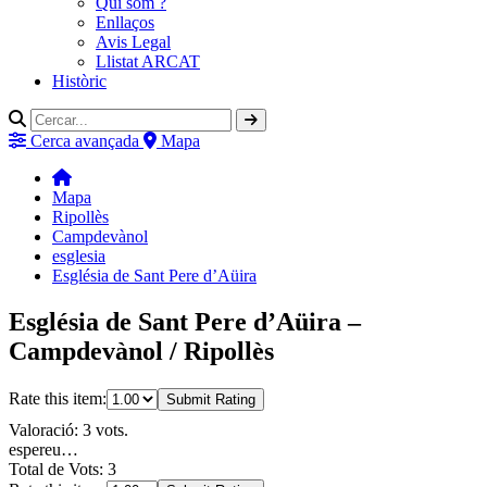
Qui som ?
Enllaços
Avis Legal
Llistat ARCAT
Històric
Cerca avançada
Mapa
Mapa
Ripollès
Campdevànol
esglesia
Església de Sant Pere d’Aüira
Església de Sant Pere d’Aüira –
Campdevànol / Ripollès
Rate this item:
Submit Rating
Valoració: 3 vots.
espereu…
Total de Vots: 3