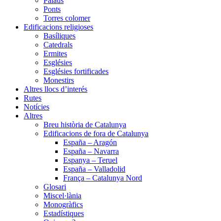
Palaus
Ponts
Torres colomer
Edificacions religioses
Basíliques
Catedrals
Ermites
Esglésies
Esglésies fortificades
Monestirs
Altres llocs d’interés
Rutes
Notícies
Altres
Breu història de Catalunya
Edificacions de fora de Catalunya
España – Aragón
España – Navarra
Espanya – Teruel
España – Valladolid
França – Catalunya Nord
Glosari
Miscel·lània
Monogràfics
Estadístiques