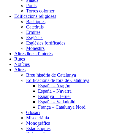
Palaus
Ponts
Torres colomer
Edificacions religioses
Basíliques
Catedrals
Ermites
Esglésies
Esglésies fortificades
Monestirs
Altres llocs d’interés
Rutes
Notícies
Altres
Breu història de Catalunya
Edificacions de fora de Catalunya
España – Aragón
España – Navarra
Espanya – Teruel
España – Valladolid
França – Catalunya Nord
Glosari
Miscel·lània
Monogràfics
Estadístiques