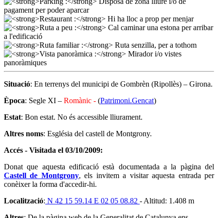
Situació
: En terrenys del municipi de Gombrèn (Ripollès) – Girona.
Època
: Segle XI –
Romànic -
(
Patrimoni.Gencat
)
Estat
: Bon estat. No és accessible lliurament.
Altres noms
: Església del castell de Montgrony.
Accés - Visitada el 03/10/2009:
Donat que aquesta edificació està documentada a la pàgina del
Castell de Montgrony
, els invitem a visitar aquesta entrada per
conèixer la forma d'accedir-hi.
Localització
:
N 42 15 59.14 E 02 05 08.82
- Altitud: 1.408 m
Altres
: De la pàgina web de la Generalitat de Catalunya ens