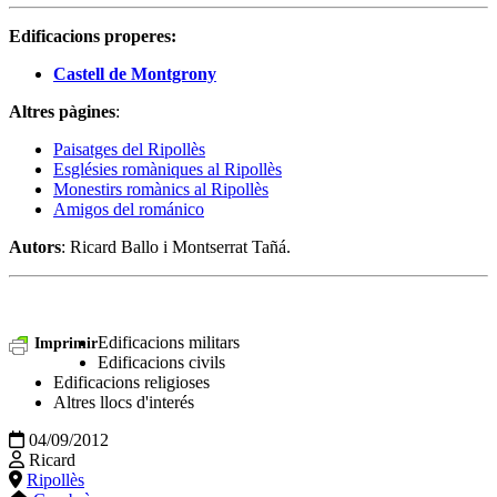
Edificacions properes:
Castell de Montgrony
Altres pàgines
:
Paisatges del Ripollès
Esglésies romàniques al Ripollès
Monestirs romànics al Ripollès
Amigos del románico
Autors
: Ricard Ballo i Montserrat Tañá.
Edificacions militars
Imprimir
Edificacions civils
Edificacions religioses
Altres llocs d'interés
04/09/2012
Ricard
Ripollès