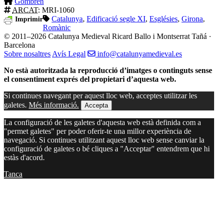
Gombrèn
ARCAT
: MRI-1060
Catalunya
,
Edificació segle XI
,
Esglésies
,
Girona
,
Imprimir
Romànic
© 2011–2026 Catalunya Medieval
Ricard Ballo i Montserrat Tañá ·
Barcelona
Sobre nosaltres
Avís Legal
info@catalunyamedieval.es
No està autoritzada la reproducció d’imatges o continguts sense
el consentiment exprés del propietari d’aquesta web.
Si continues navegant per aquest lloc web, acceptes utilitzar les
galetes.
Més informació.
Accepta
La configuració de les galetes d'aquesta web està definida com a
"permet galetes" per poder oferir-te una millor experiència de
navegació. Si continues utilitzant aquest lloc web sense canviar la
configuració de galetes o bé cliques a "Acceptar" entendrem que hi
estàs d'acord.
Tanca