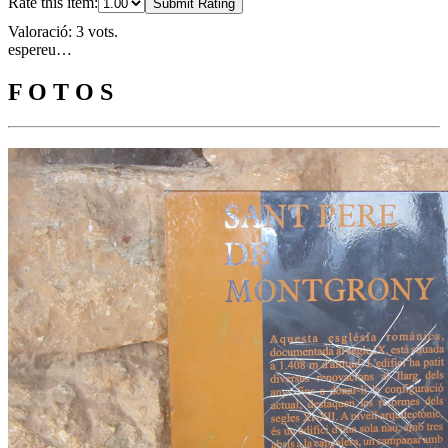
Rate this item:
Submit Rating
Valoració: 3 vots.
espereu…
F O T O S