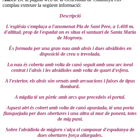
complau extreure la següent informació:
Descripció
L'església s'emplaça a l'anomenat Pla de Sant Pere, a 1.408 m.
d'altitud, prop de l'espadat on es situa el santuari de Santa Maria
de Mogrony.
És formada per una gran nau amb absis i dues absidioles en
disposició de creu o trevolada.
La nau és coberta amb volta de canó seguit amb una arc toral
centrat i l'absis i les absidioles amb volta de quart d'esfera.
A l'exterior, els absis són ornats amb arcuacions i faixes de tipus
llombard.
A migdia té un pòrtic amb arcs que precedeix el portal.
Aquest atri és cobert amb volta de canó apuntada, té una porta
flanquejada per dues obertures i una altra al mur de ponent, totes
de mig punt.
Sobre l'absidiola de migjorn s'alça el campanar d'espadanya de
dues obertures força allargades.