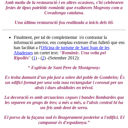
Amb motiu de la restauració i en altres ocasions, s'hi celebraren
festes de tipus patriòtic romàntic que exaltaven Mogrony com a
Covadonga catalana.
Una última restauració fou realitzada a inicis dels 60.
Finalment, per tal de complementar i/o contrastar la
informació anterior, ens complau extreure d'un fulletó que ens
han facilitat a l'
Oficina de turisme de Sant Joan de les
Abadesses
un curtet text:
“
Romànic. Una volta pel
Ripollès
”
(
1
) - (
2
) -(Setembre 2012):
“ Església de Sant Pere de Montgrony:
Es troba damunt d’un pla just a sobre del poble de Gombrèn; És
un edifici format per una sola nau rectangular i coronat per un
absis i dues absidioles en trèvol.
La decoració es amb arcuacions cegues i bandes llombardes que
les separen en grups de tres; a més a més, a l’absis central hi ha
un fris amb dent de serra.
El porxo de la façana sud és lleugerament posterior a l'edifici. El
campanar és d'espadanya.”