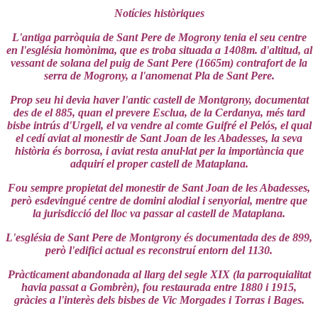
Notícies històriques
L'antiga parròquia de Sant Pere de Mogrony tenia el seu centre
en l'església homònima, que es troba situada a 1408m. d'altitud, al
vessant de solana del puig de Sant Pere (1665m) contrafort de la
serra de Mogrony, a l'anomenat Pla de Sant Pere.
Prop seu hi devia haver l'antic castell de Montgrony, documentat
des de el 885, quan el prevere Esclua, de la Cerdanya, més tard
bisbe intrús d'Urgell, el va vendre al comte Guifré el Pelós, el qual
el cedí aviat al monestir de Sant Joan de les Abadesses, la seva
història és borrosa, i aviat resta anul·lat per la importància que
adquirí el proper castell de Mataplana.
Fou sempre propietat del monestir de Sant Joan de les Abadesses,
però esdevingué centre de domini alodial i senyorial, mentre que
la jurisdicció del lloc va passar al castell de Mataplana.
L'església de Sant Pere de Montgrony és documentada des de 899,
però l'edifici actual es reconstruí entorn del 1130.
Pràcticament abandonada al llarg del segle XIX (la parroquialitat
havia passat a Gombrèn), fou restaurada entre 1880 i 1915,
gràcies a l'interès dels bisbes de Vic Morgades i Torras i Bages.