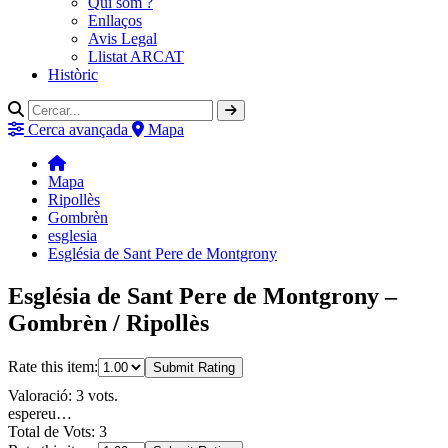
Qui som ?
Enllaços
Avis Legal
Llistat ARCAT
Històric
Cerca avançada
Mapa
Mapa
Ripollès
Gombrèn
esglesia
Església de Sant Pere de Montgrony
Església de Sant Pere de Montgrony –
Gombrèn / Ripollès
Rate this item:
Submit Rating
Valoració: 3 vots.
espereu…
Total de Vots: 3