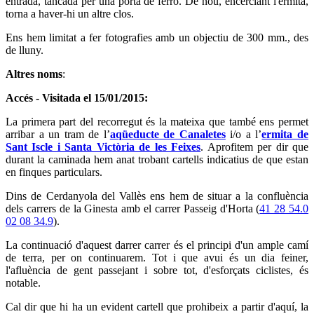
entrada, tancada per una porta de ferro. De nou, encerclant l'ermita,
torna a haver-hi un altre clos.
Ens hem limitat a fer fotografies amb un objectiu de 300 mm., des
de lluny.
Altres noms
:
Accés - Visitada el 15/01/2015:
La primera part del recorregut és la mateixa que també ens permet
arribar a un tram de l’
aqüeducte de Canaletes
i/o a l’
ermita de
Sant Iscle i Santa Victòria de les Feixes
. Aprofitem per dir que
durant la caminada hem anat trobant cartells indicatius de que estan
en finques particulars.
Dins de Cerdanyola del Vallès ens hem de situar a la confluència
dels carrers de la Ginesta amb el carrer Passeig d'Horta (
41 28 54.0
02 08 34.9
).
La continuació d'aquest darrer carrer és el principi d'un ample camí
de terra, per on continuarem. Tot i que avui és un dia feiner,
l'afluència de gent passejant i sobre tot, d'esforçats ciclistes, és
notable.
Cal dir que hi ha un evident cartell que prohibeix a partir d'aquí, la