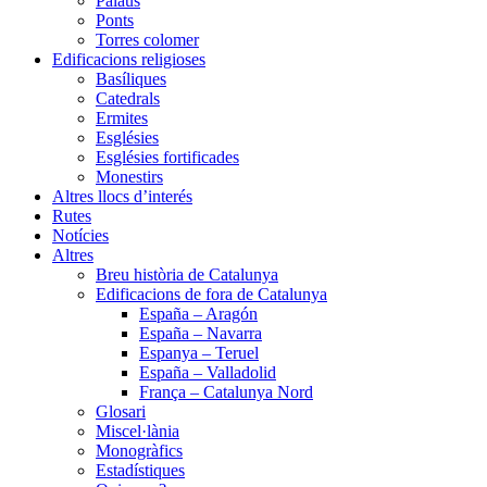
Palaus
Ponts
Torres colomer
Edificacions religioses
Basíliques
Catedrals
Ermites
Esglésies
Esglésies fortificades
Monestirs
Altres llocs d’interés
Rutes
Notícies
Altres
Breu història de Catalunya
Edificacions de fora de Catalunya
España – Aragón
España – Navarra
Espanya – Teruel
España – Valladolid
França – Catalunya Nord
Glosari
Miscel·lània
Monogràfics
Estadístiques