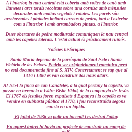
A l'interior, la nau central està coberta amb voltes de canó amb
llunetes i arcs torals recolzats sobre una cornisa amb mènsules
decorades amb motius vegetals i volutes. Les parets són
arrebossades i pintades imitant carreus de pedra, tant a l'exterior
com a l'interior, i amb arrambadors pintats, a l'interior.
Dues obertures de pedra motllurada comuniquen la nau central
amb les capelles laterals. L'estat actual és pràcticament ruinós.
Notícies històriques
Santa Maria depenia de la parròquia de Sant Iscle i Santa
Victòria de les Feixes.
Podria ser originàriament romànica però
no està documentada fins al S. XIV
. Concretament se sap que al
1316 i 1380 es van construir dos nous altars.
Al 1654 la finca de can Canaletes, a la qual pertany la capella, va
passar en herència a Isidre Bisbe Vidal, de la companyia de Jesús.
El 1767 els jesuïtes foren expulsats d'Espanya i la capella es va
vendre en subhasta pública el 1770, i fou reconstruïda segons
consta en un làpida.
El juliol de 1936 va patir un incendi i es destruí l'altar
.
En aquest indret hi havia un projecte de construir un camp de
golf
.