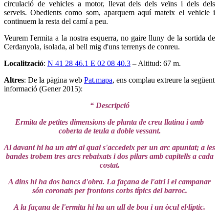
circulació de vehicles a motor, llevat dels dels veïns i dels dels
serveis. Obedients como som, aparquem aquí mateix el vehicle i
continuem la resta del camí a peu.
Veurem l'ermita a la nostra esquerra, no gaire lluny de la sortida de
Cerdanyola, isolada, al bell mig d'uns terrenys de conreu.
Localització
:
N 41 28 46.1 E 02 08 40.3
– Altitud: 67 m.
Altres
: De la pàgina web
Pat.mapa
, ens complau extreure la següent
informació (Gener 2015):
“ Descripció
Ermita de petites dimensions de planta de creu llatina i amb
coberta de teula a doble vessant.
Al davant hi ha un atri al qual s'accedeix per un arc apuntat; a les
bandes trobem tres arcs rebaixats i dos pilars amb capitells a cada
costat.
A dins hi ha dos bancs d'obra. La façana de l'atri i el campanar
són coronats per frontons corbs típics del barroc.
A la façana de l'ermita hi ha un ull de bou i un òcul el·líptic.