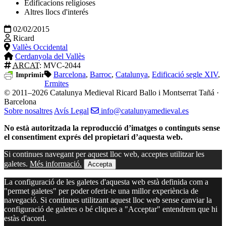
Edificacions religioses
Altres llocs d'interés
02/02/2015
Ricard
Vallès Occidental
Cerdanyola del Vallès
ARCAT
: MVC-2044
Barcelona
,
Barroc
,
Catalunya
,
Edificació segle XIV
,
Imprimir
Ermites
© 2011–2026 Catalunya Medieval
Ricard Ballo i Montserrat Tañá ·
Barcelona
Sobre nosaltres
Avís Legal
info@catalunyamedieval.es
No està autoritzada la reproducció d’imatges o continguts sense
el consentiment exprés del propietari d’aquesta web.
Si continues navegant per aquest lloc web, acceptes utilitzar les
galetes.
Més informació.
Accepta
La configuració de les galetes d'aquesta web està definida com a
"permet galetes" per poder oferir-te una millor experiència de
navegació. Si continues utilitzant aquest lloc web sense canviar la
configuració de galetes o bé cliques a "Acceptar" entendrem que hi
estàs d'acord.