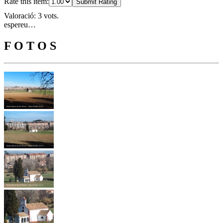
Rate this item:
Submit Rating
Valoració: 3 vots.
espereu…
F O T O S