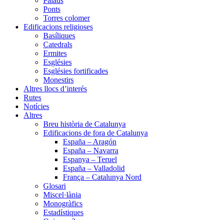
Palaus
Ponts
Torres colomer
Edificacions religioses
Basíliques
Catedrals
Ermites
Esglésies
Esglésies fortificades
Monestirs
Altres llocs d’interés
Rutes
Notícies
Altres
Breu història de Catalunya
Edificacions de fora de Catalunya
España – Aragón
España – Navarra
Espanya – Teruel
España – Valladolid
França – Catalunya Nord
Glosari
Miscel·lània
Monogràfics
Estadístiques