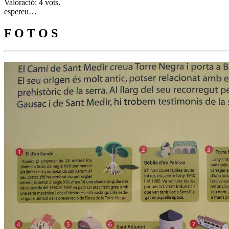
Valoració: 4 vots.
espereu…
F O T O S