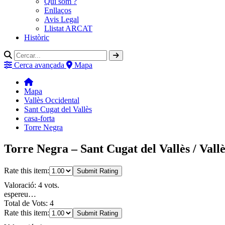
Qui som ?
Enllaços
Avis Legal
Llistat ARCAT
Històric
Cerca avançada
Mapa
Mapa
Vallès Occidental
Sant Cugat del Vallès
casa-forta
Torre Negra
Torre Negra – Sant Cugat del Vallès / Vall
Rate this item:
Submit Rating
Valoració: 4 vots.
espereu…
Total de Vots: 4
Rate this item:
Submit Rating