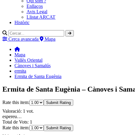
Qui som ?
Enllaços
Avis Legal
Llistat ARCAT
Històric
Cerca avançada
Mapa
Mapa
Vallès Oriental
Cànoves i Samalús
ermita
Ermita de Santa Eugènia
Ermita de Santa Eugènia – Cànoves i Samal
Rate this item:
Submit Rating
Valoració: 1 vot.
espereu…
Total de Vots: 1
Rate this item:
Submit Rating