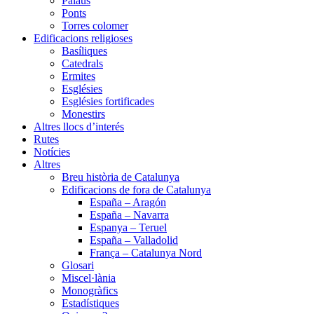
Palaus
Ponts
Torres colomer
Edificacions religioses
Basíliques
Catedrals
Ermites
Esglésies
Esglésies fortificades
Monestirs
Altres llocs d’interés
Rutes
Notícies
Altres
Breu història de Catalunya
Edificacions de fora de Catalunya
España – Aragón
España – Navarra
Espanya – Teruel
España – Valladolid
França – Catalunya Nord
Glosari
Miscel·lània
Monogràfics
Estadístiques