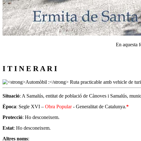
En aquesta fo
I T I N E R A R I
Situació
: A Samalús, entitat de població de Cànoves i Samalús, munic
Època
: Segle XVI –
Obra Popular
- Generalitat de Catalunya.
*
Protecció
: Ho desconeixem.
Estat
: Ho desconeixem.
Altres noms
: