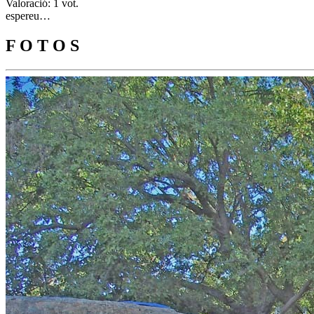
Valoració: 1 vot.
espereu…
F O T O S