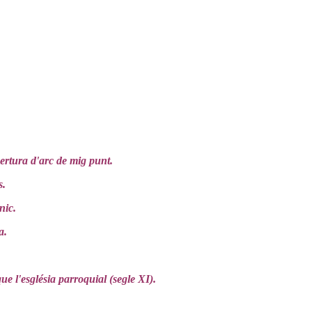
ertura d'arc de mig punt.
s.
nic.
a.
ue l'església parroquial (segle XI).