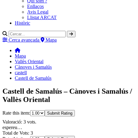
Qui som ?
Enllaços
Avis Legal
Llistat ARCAT
Històric
Cerca avançada
Mapa
Mapa
Vallès Oriental
Cànoves i Samalús
castell
Castell de Samalús
Castell de Samalús – Cànoves i Samalús /
Vallès Oriental
Rate this item:
Submit Rating
Valoració: 3 vots.
espereu…
Total de Vots: 3