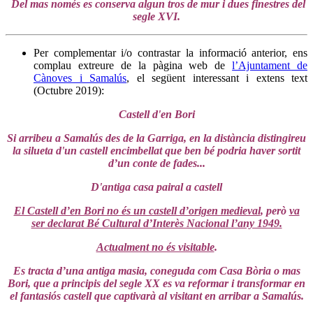
Del mas només es conserva algun tros de mur i dues finestres del
segle XVI.
Per complementar i/o contrastar la informació anterior, ens
complau extreure de la pàgina web de
l’Ajuntament de
Cànoves i Samalús
, el següent interessant i extens text
(Octubre 2019):
Castell d'en Bori
Si arribeu a Samalús des de la Garriga, en la distància distingireu
la silueta d'un castell encimbellat que ben bé podria haver sortit
d’un conte de fades...
D'antiga casa pairal a castell
El Castell d’en Bori no és un castell d’origen medieval
, però
va
ser declarat Bé Cultural d’Interès Nacional l’any 1949.
Actualment no és visitable
.
Es tracta d’una antiga masia, coneguda com Casa Bòria o mas
Bori, que a principis del segle XX es va reformar i transformar en
el fantasiós castell que captivarà al visitant en arribar a Samalús.