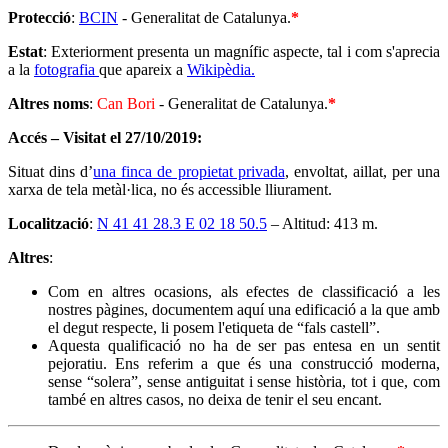
Protecció
:
BCIN
- Generalitat de Catalunya.
*
Estat
: Exteriorment presenta un magnífic aspecte, tal i com s'aprecia
a la
fotografia
que apareix a
Wikipèdia.
Altres noms
:
Can Bori
- Generalitat de Catalunya.
*
Accés – Visitat el 27/10/2019:
Situat dins d’
una finca de propietat privada
, envoltat, aillat, per una
xarxa de tela metàl·lica, no és accessible lliurament.
Localització
:
N 41 41 28.3 E 02 18 50.5
– Altitud: 413 m.
Altres
:
Com en altres ocasions, als efectes de classificació a les
nostres pàgines, documentem aquí una edificació a la que amb
el degut respecte, li posem l'etiqueta de “fals castell”.
Aquesta qualificació no ha de ser pas entesa en un sentit
pejoratiu. Ens referim a que és una construcció moderna,
sense “solera”, sense antiguitat i sense història, tot i que, com
també en altres casos, no deixa de tenir el seu encant.