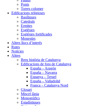
Palaus
Ponts
Torres colomer
Edificacions religioses
Basíliques
Catedrals
Ermites
Esglésies
Esglésies fortificades
Monestirs
Altres llocs d’interés
Rutes
Notícies
Altres
Breu història de Catalunya
Edificacions de fora de Catalunya
España – Aragón
España – Navarra
Espanya – Teruel
España – Valladolid
França – Catalunya Nord
Glosari
Miscel·lània
Monogràfics
Estadístiques