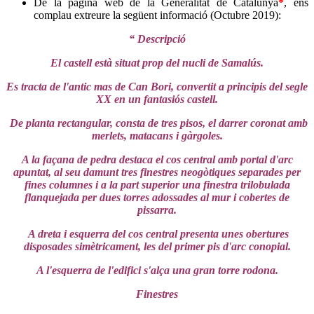
De la pàgina web de la Generalitat de Catalunya
*
, ens
complau extreure la següent informació (Octubre 2019):
“ Descripció
El castell està situat prop del nucli de Samalús.
Es tracta de l'antic mas de Can Bori, convertit a principis del segle
XX en un fantasiós castell.
De planta rectangular, consta de tres pisos, el darrer coronat amb
merlets, matacans i gàrgoles.
A la façana de pedra destaca el cos central amb portal d'arc
apuntat, al seu damunt tres finestres neogòtiques separades per
fines columnes i a la part superior una finestra trilobulada
flanquejada per dues torres adossades al mur i cobertes de
pissarra.
A dreta i esquerra del cos central presenta unes obertures
disposades simètricament, les del primer pis d'arc conopial.
A l'esquerra de l'edifici s'alça una gran torre rodona.
Finestres