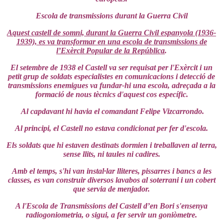
Escola de transmissions durant la Guerra Civil
Aquest castell de somni, durant la Guerra Civil espanyola (1936-
1939), es va transformar en una escola de transmissions de
l’Exèrcit Popular de la República
.
El setembre de 1938 el Castell va ser requisat per l'Exèrcit i un
petit grup de soldats especialistes en comunicacions i detecció de
transmissions enemigues va fundar-hi una escola, adreçada a la
formació de nous tècnics d'aquest cos específic.
Al capdavant hi havia el comandant Felipe Vizcarrondo.
Al principi, el Castell no estava condicionat per fer d'escola.
Els soldats que hi estaven destinats dormien i treballaven al terra,
sense llits, ni taules ni cadires.
Amb el temps, s'hi van instal·lar lliteres, pissarres i bancs a les
classes, es van construir diversos lavabos al soterrani i un cobert
que servia de menjador.
A l'Escola de Transmissions del Castell d’en Bori s'ensenya
radiogoniometria, o sigui, a fer servir un goniòmetre.