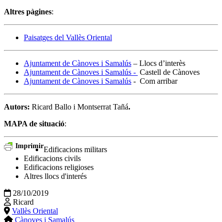
Altres pàgines
:
Paisatges del Vallès Oriental
Ajuntament de Cànoves i Samalús
– Llocs d’interès
Ajuntament de Cànoves i Samalús -
Castell de Cànoves
Ajuntament de Cànoves i Samalús
- Com arribar
Autors:
Ricard Ballo i Montserrat Tañá
.
MAPA de situació
:
Imprimir
Edificacions militars
Edificacions civils
Edificacions religioses
Altres llocs d'interés
28/10/2019
Ricard
Vallès Oriental
Cànoves i Samalús