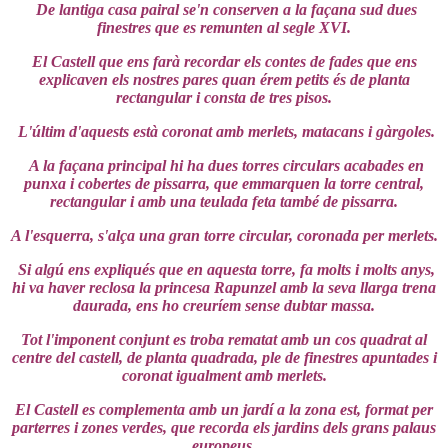
De lantiga casa pairal se'n conserven a la façana sud dues
finestres que es remunten al segle XVI.
El Castell que ens farà recordar els contes de fades que ens
explicaven els nostres pares quan érem petits és de planta
rectangular i consta de tres pisos.
L'últim d'aquests està coronat amb merlets, matacans i gàrgoles.
A la façana principal hi ha dues torres circulars acabades en
punxa i cobertes de pissarra, que emmarquen la torre central,
rectangular i amb una teulada feta també de pissarra.
A l'esquerra, s'alça una gran torre circular, coronada per merlets.
Si algú ens expliqués que en aquesta torre, fa molts i molts anys,
hi va haver reclosa la princesa Rapunzel amb la seva llarga trena
daurada, ens ho creuríem sense dubtar massa.
Tot l'imponent conjunt es troba rematat amb un cos quadrat al
centre del castell, de planta quadrada, ple de finestres apuntades i
coronat igualment amb merlets.
El Castell es complementa amb un jardí a la zona est, format per
parterres i zones verdes, que recorda els jardins dels grans palaus
europeus.