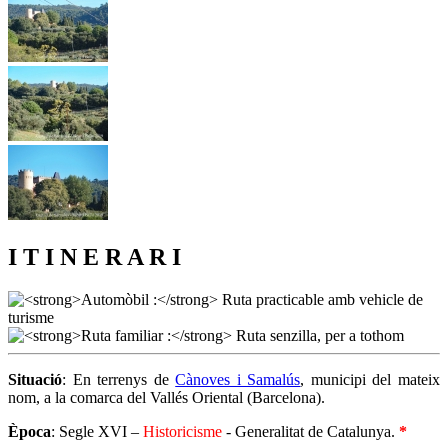
I T I N E R A R I
Situació
: En terrenys de
Cànoves i Samalús
, municipi del mateix
nom, a la comarca del Vallés Oriental (Barcelona).
Època
: Segle XVI –
Historicisme
- Generalitat de Catalunya.
*