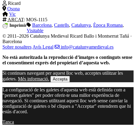
Ricard
Osona
Vic
ARCAT
: MOS-1115
Barcelona
,
Castells
,
Catalunya
,
Època Romana
,
Imprimir
Visitable
© 2011–2026 Catalunya Medieval
Ricard Ballo i Montserrat Tañá ·
Barcelona
Sobre nosaltres
Avís Legal
info@catalunyamedieval.es
No està autoritzada la reproducció d’imatges o continguts sense
el consentiment exprés del propietari d’aquesta web.
Si continues navegant per aquest lloc web, acceptes utilitzar les
galetes.
Més informació.
Accepta
La configuració de les galetes d'aquesta web està definida com a
"permet galetes" per poder oferir-te una millor experiència de
navegació. Si continues utilitzant aquest lloc web sense canviar la
configuració de galetes o bé cliques a "Acceptar" entendrem que hi
estàs d'acord.
Tanca