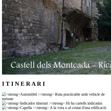
I T I N E R A R I