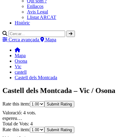
Qui som ?
Enllaços
Avis Legal
Llistat ARCAT
Històric
Cerca avançada
Mapa
Mapa
Osona
Vic
castell
Castell dels Montcada
Castell dels Montcada – Vic / Osona
Rate this item:
Submit Rating
Valoració: 4 vots.
espereu…
Total de Vots: 4
Rate this item:
Submit Rating