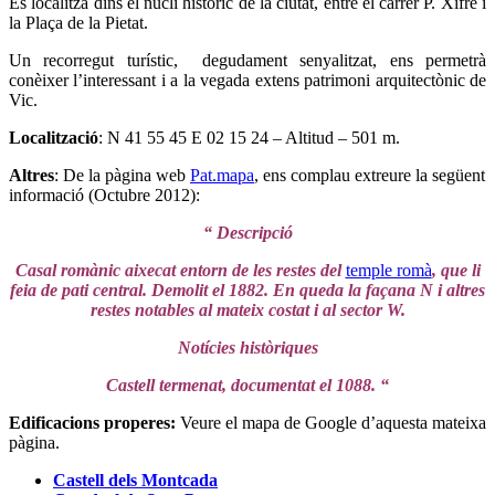
Es localitza dins el nucli històric de la ciutat, entre el carrer P. Xifré i
la Plaça de la Pietat.
Un recorregut turístic, degudament senyalitzat, ens permetrà
conèixer l’interessant i a la vegada extens patrimoni arquitectònic de
Vic.
Localització
: N 41 55 45 E 02 15 24 – Altitud – 501 m.
Altres
: De la pàgina web
Pat.mapa
, ens complau extreure la següent
informació (Octubre 2012):
“ Descripció
Casal romànic aixecat entorn de les restes del
temple romà
, que li
feia de pati central. Demolit el 1882. En queda la façana N i altres
restes notables al mateix costat i al sector W.
Notícies històriques
Castell termenat, documentat el 1088. “
Edificacions properes:
Veure el mapa de Google d’aquesta mateixa
pàgina.
Castell dels Montcada