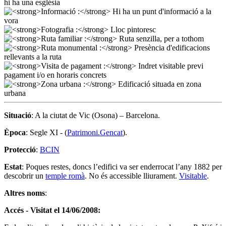
Situació
: A la ciutat de Vic (Osona) – Barcelona.
Època
: Segle XI - (
Patrimoni.Gencat
).
Protecció
:
BCIN
Estat
: Poques restes, doncs l’edifici va ser enderrocat l’any 1882 per
descobrir un
temple romà
. No és accessible lliurament.
Visitable
.
Altres noms
:
Accés - Visitat el 14/06/2008: