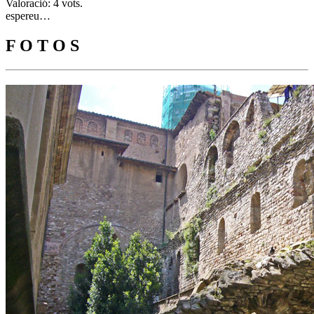
Valoració: 4 vots.
espereu…
F O T O S