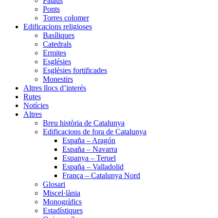
Palaus
Ponts
Torres colomer
Edificacions religioses
Basíliques
Catedrals
Ermites
Esglésies
Esglésies fortificades
Monestirs
Altres llocs d’interés
Rutes
Notícies
Altres
Breu història de Catalunya
Edificacions de fora de Catalunya
España – Aragón
España – Navarra
Espanya – Teruel
España – Valladolid
França – Catalunya Nord
Glosari
Miscel·lània
Monogràfics
Estadístiques