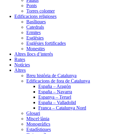
Palaus
Ponts
Torres colomer
Edificacions religioses
Basíliques
Catedrals
Ermites
Esglésies
Esglésies fortificades
Monestirs
Altres llocs d’interés
Rutes
Notícies
Altres
Breu història de Catalunya
Edificacions de fora de Catalunya
España – Aragón
España – Navarra
Espanya – Teruel
España – Valladolid
França – Catalunya Nord
Glosari
Miscel·lània
Monogràfics
Estadístiques