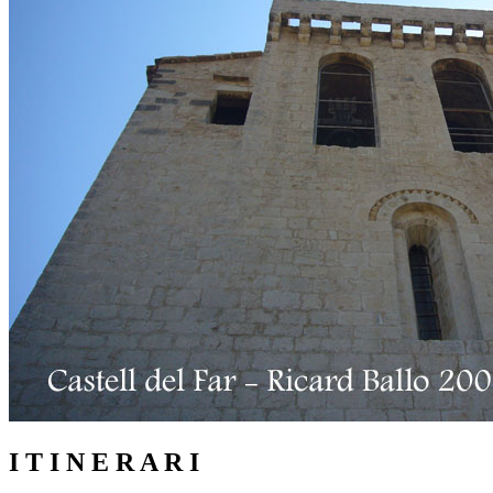
I T I N E R A R I