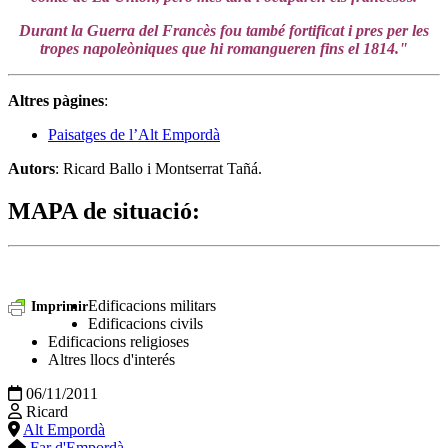
Durant la Guerra del Francès fou també fortificat i pres per les
tropes napoleòniques que hi romangueren fins el 1814."
Altres pàgines
:
Paisatges de l’Alt Empordà
Autors
: Ricard Ballo i Montserrat Tañá.
MAPA de situació
:
Edificacions militars
Imprimir
Edificacions civils
Edificacions religioses
Altres llocs d'interés
06/11/2011
Ricard
Alt Empordà
Far d'Empordà