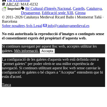
ARCAT
: MAE-0232
Bé Cultural d'Interès Nacional
,
Castells
,
Catalunya
,
Imprimir
Desaparegut
,
Edificació segle XIII
,
Girona
© 2011–2026 Catalunya Medieval
Ricard Ballo i Montserrat Tañá ·
Barcelona
Sobre nosaltres
Avís Legal
info@catalunyamedieval.es
No està autoritzada la reproducció d’imatges o continguts sense
el consentiment exprés del propietari d’aquesta web.
Si continues navegant per aquest lloc web, acceptes utilitzar les
galetes.
Més informació.
Accepta
La configuració de les galetes d'aquesta web està definida com a
"permet galetes" per poder oferir-te una millor experiència de
navegació. Si continues utilitzant aquest lloc web sense canviar la
configuració de galetes o bé cliques a "Acceptar" entendrem que hi
estàs d'acord.
Tanca