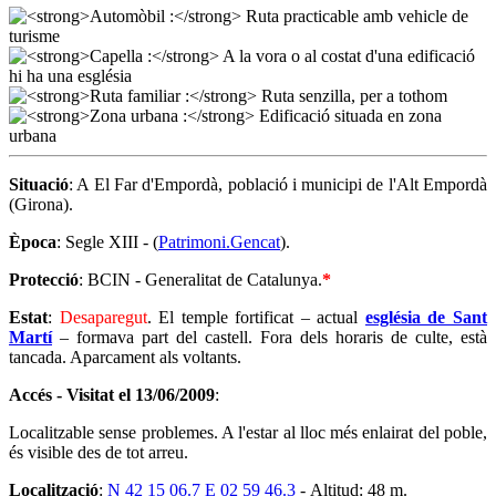
Situació
: A El Far d'Empordà, població i municipi de l'Alt Empordà
(Girona).
Època
: Segle XIII - (
Patrimoni.Gencat
).
Protecció
: BCIN - Generalitat de Catalunya.
*
Estat
:
Desaparegut
. El temple fortificat – actual
església de Sant
Martí
– formava part del castell. Fora dels horaris de culte, està
tancada. Aparcament als voltants.
Accés - Visitat el
13/
0
6/2009
:
Localitzable sense problemes. A l'estar al lloc més enlairat del poble,
és visible des de tot arreu.
Localització
:
N 42 15 06.7 E 02 59 46.3
- Altitud: 48 m.