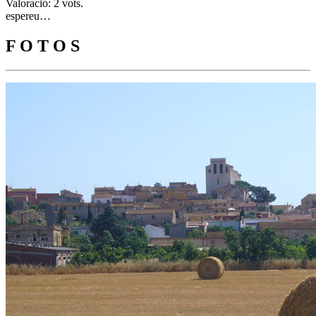
Valoració: 2 vots.
espereu…
F O T O S