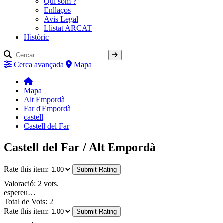
Qui som ?
Enllaços
Avis Legal
Llistat ARCAT
Històric
Cerca avançada
Mapa
Mapa
Alt Empordà
Far d'Empordà
castell
Castell del Far
Castell del Far / Alt Empordà
Rate this item:
Submit Rating
Valoració: 2 vots.
espereu…
Total de Vots: 2
Rate this item:
Submit Rating