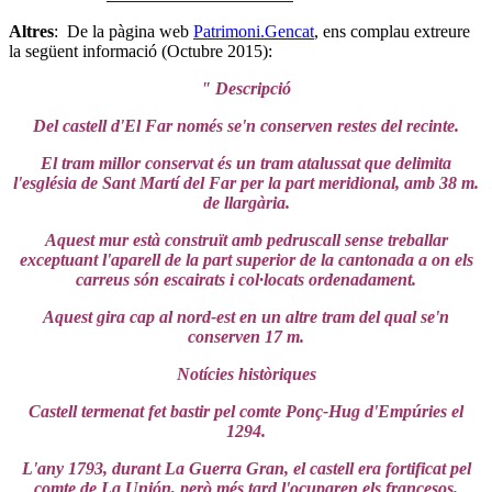
Altres
: De la pàgina web
Patrimoni.Gencat
, ens complau extreure
la següent informació (Octubre 2015):
" Descripció
Del castell d'El Far només se'n conserven restes del recinte.
El tram millor conservat és un tram atalussat que delimita
l'església de Sant Martí del Far per la part meridional, amb 38 m.
de llargària.
Aquest mur està construït amb pedruscall sense treballar
exceptuant l'aparell de la part superior de la cantonada a on els
carreus són escairats i col·locats ordenadament.
Aquest gira cap al nord-est en un altre tram del qual se'n
conserven 17 m.
Notícies històriques
Castell termenat fet bastir pel comte Ponç-Hug d'Empúries el
1294.
L'any 1793, durant La Guerra Gran, el castell era fortificat pel
comte de La Unión, però més tard l'ocuparen els francesos.