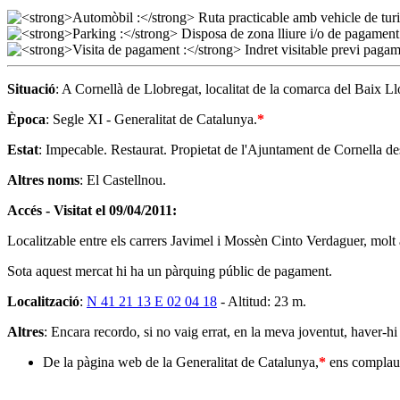
Situació
: A Cornellà de Llobregat, localitat de la comarca del Baix Ll
Època
: Segle XI - Generalitat de Catalunya.
*
Estat
: Impecable. Restaurat. Propietat de l'Ajuntament de Cornella d
Altres noms
: El Castellnou.
Accés - Visitat el 09/04/2011:
Localitzable entre els carrers Javimel i Mossèn Cinto Verdaguer, molt
Sota aquest mercat hi ha un pàrquing públic de pagament.
Localització
:
N 41 21 13 E 02 04 18
- Altitud: 23 m.
Altres
: Encara recordo, si no vaig errat, en la meva joventut, haver-hi 
De la pàgina web de la Generalitat de Catalunya,
*
ens complau 