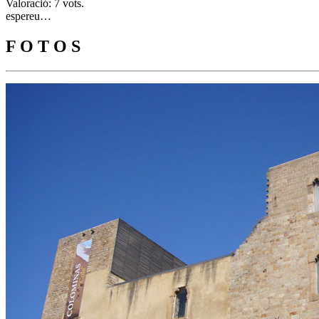
Valoració: 7 vots.
espereu…
F O T O S