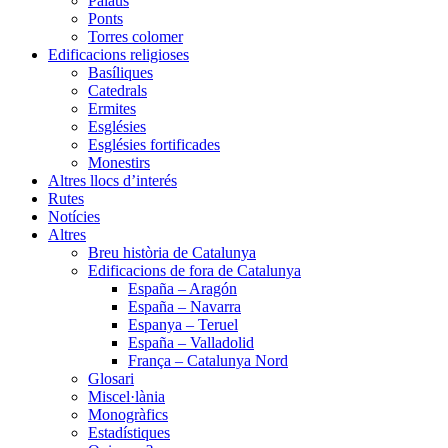
Palaus
Ponts
Torres colomer
Edificacions religioses
Basíliques
Catedrals
Ermites
Esglésies
Esglésies fortificades
Monestirs
Altres llocs d’interés
Rutes
Notícies
Altres
Breu història de Catalunya
Edificacions de fora de Catalunya
España – Aragón
España – Navarra
Espanya – Teruel
España – Valladolid
França – Catalunya Nord
Glosari
Miscel·lània
Monogràfics
Estadístiques