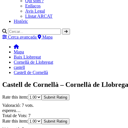
Qui som ?
Enllaços
Avis Legal
Llistat ARCAT
Històric
Cerca avançada
Mapa
Mapa
Baix Llobregat
Cornellà de Llobregat
castell
Castell de Cornellà
Castell de Cornellà – Cornellà de Llobrega
Rate this item:
Submit Rating
Valoració: 7 vots.
espereu…
Total de Vots: 7
Rate this item:
Submit Rating