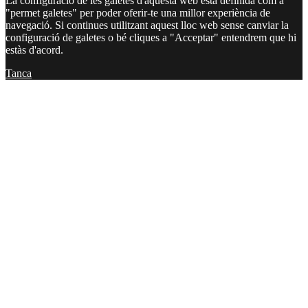
La configuració de les galetes d'aquesta web està definida com a
"permet galetes" per poder oferir-te una millor experiència de
navegació. Si continues utilitzant aquest lloc web sense canviar la
configuració de galetes o bé cliques a "Acceptar" entendrem que hi
estàs d'acord.
Tanca