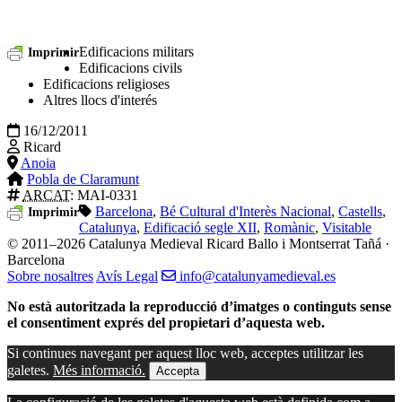
Edificacions militars
Imprimir
Edificacions civils
Edificacions religioses
Altres llocs d'interés
16/12/2011
Ricard
Anoia
Pobla de Claramunt
ARCAT
: MAI-0331
Barcelona
,
Bé Cultural d'Interès Nacional
,
Castells
,
Imprimir
Catalunya
,
Edificació segle XII
,
Romànic
,
Visitable
© 2011–2026 Catalunya Medieval
Ricard Ballo i Montserrat Tañá ·
Barcelona
Sobre nosaltres
Avís Legal
info@catalunyamedieval.es
No està autoritzada la reproducció d’imatges o continguts sense
el consentiment exprés del propietari d’aquesta web.
Si continues navegant per aquest lloc web, acceptes utilitzar les
galetes.
Més informació.
Accepta