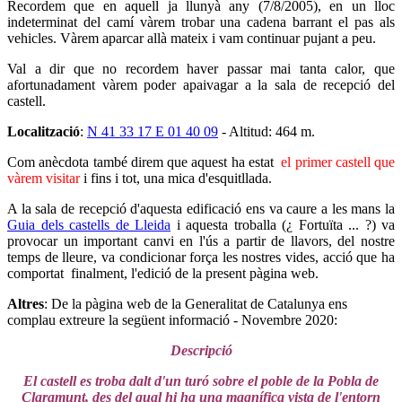
Recordem que en aquell ja llunyà any (7/8/2005), en un lloc
indeterminat del camí vàrem trobar una cadena barrant el pas als
vehicles. Vàrem aparcar allà mateix i vam continuar pujant a peu.
Val a dir que no recordem haver passar mai tanta calor, que
afortunadament vàrem poder apaivagar a la sala de recepció del
castell.
Localització
:
N 41 33 17 E 01 40 09
- Altitud: 464 m.
Com anècdota també direm que aquest ha estat
el primer castell que
vàrem visitar
i fins i tot, una mica d'esquitllada.
A la sala de recepció d'aquesta edificació ens va caure a les mans la
Guia dels castells de Lleida
i aquesta troballa (¿ Fortuïta ... ?) va
provocar un important canvi en l'ús a partir de llavors, del nostre
temps de lleure, va condicionar força les nostres vides, acció que ha
comportat finalment, l'edició de la present pàgina web.
Altres
: De la pàgina web de la Generalitat de Catalunya ens
complau extreure la següent informació - Novembre 2020:
Descripció
El castell es troba dalt d'un turó sobre el poble de la Pobla de
Claramunt, des del qual hi ha una magnífica vista de l'entorn