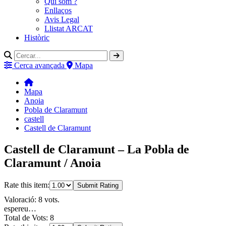
Qui som ?
Enllaços
Avis Legal
Llistat ARCAT
Històric
Cerca avançada
Mapa
Mapa
Anoia
Pobla de Claramunt
castell
Castell de Claramunt
Castell de Claramunt – La Pobla de
Claramunt / Anoia
Rate this item:
Submit Rating
Valoració: 8 vots.
espereu…
Total de Vots: 8