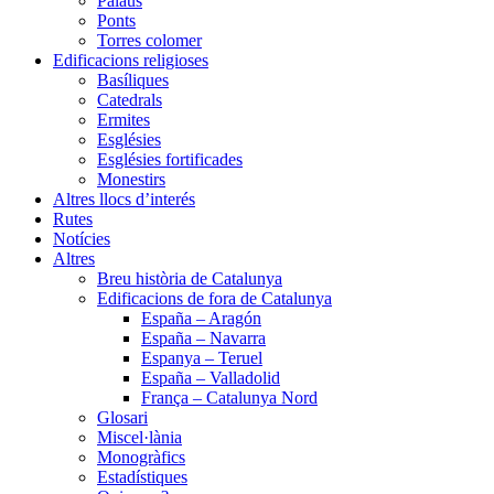
Palaus
Ponts
Torres colomer
Edificacions religioses
Basíliques
Catedrals
Ermites
Esglésies
Esglésies fortificades
Monestirs
Altres llocs d’interés
Rutes
Notícies
Altres
Breu història de Catalunya
Edificacions de fora de Catalunya
España – Aragón
España – Navarra
Espanya – Teruel
España – Valladolid
França – Catalunya Nord
Glosari
Miscel·lània
Monogràfics
Estadístiques