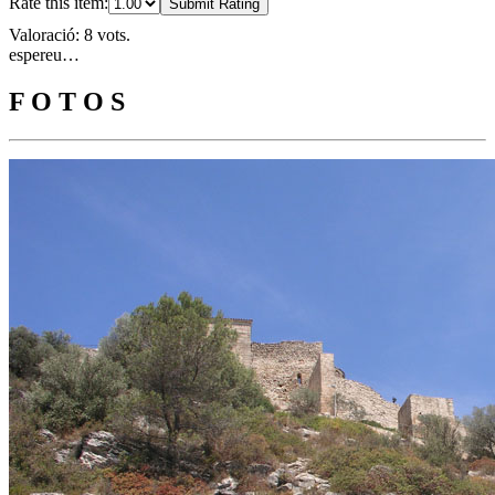
Rate this item:
Submit Rating
Valoració: 8 vots.
espereu…
F O T O S