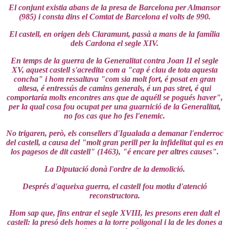
El conjunt existia abans de la presa de Barcelona per Almansor
(985) i consta dins el Comtat de Barcelona el volts de 990.
El castell, en origen dels Claramunt, passà a mans de la família
dels Cardona el segle XIV.
En temps de la guerra de la Generalitat contra Joan II el segle
XV, aquest castell s'acredita com a "cap é clau de tota aquesta
concha" i hom ressaltava "com sia molt fort, é posat en gran
altesa, é entressús de camins generals, é un pas stret, é qui
comportaría molts encontres ans que de aquéll se pogués haver",
per la qual cosa fou ocupat per una guarnició de la Generalitat,
no fos cas que ho fes l'enemic.
No trigaren, però, els consellers d'Igualada a demanar l'enderroc
del castell, a causa del "molt gran perill per la infidelitat qui es en
los pagesos de dit castell" (1463), "é encare per altres causes".
La Diputació donà l'ordre de la demolició.
Després d'aqueixa guerra, el castell fou motiu d'atenció
reconstructora.
Hom sap que, fins entrar el segle XVIII, les presons eren dalt el
castell: la presó dels homes a la torre poligonal i la de les dones a