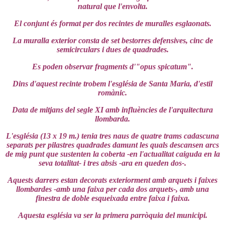
natural que l'envolta.
El conjunt és format per dos recintes de muralles esglaonats.
La muralla exterior consta de set bestorres defensives, cinc de
semicirculars i dues de quadrades.
Es poden observar fragments d'"opus spicatum".
Dins d'aquest recinte trobem l'església de Santa Maria, d'estil
romànic.
Data de mitjans del segle XI amb influències de l'arquitectura
llombarda.
L'església (13 x 19 m.) tenia tres naus de quatre trams cadascuna
separats per pilastres quadrades damunt les quals descansen arcs
de mig punt que sustenten la coberta -en l'actualitat caiguda en la
seva totalitat- i tres absis -ara en queden dos-.
Aquests darrers estan decorats exteriorment amb arquets i faixes
llombardes -amb una faixa per cada dos arquets-, amb una
finestra de doble esqueixada entre faixa i faixa.
Aquesta església va ser la primera parròquia del municipi.