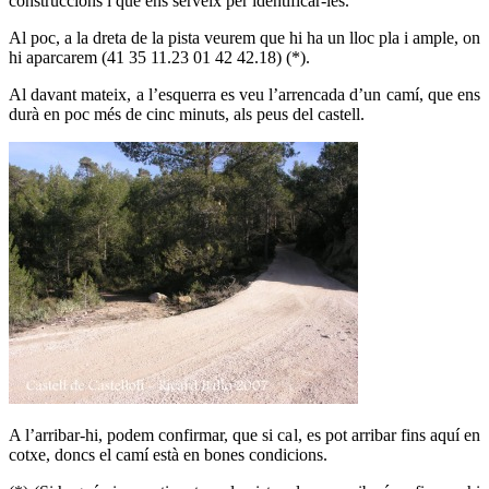
construccions i que ens serveix per identificar-les.
Al poc, a la dreta de la pista veurem que hi ha un lloc pla i ample, on
hi aparcarem (41 35 11.23 01 42 42.18) (*).
Al davant mateix, a l’esquerra es veu l’arrencada d’un camí, que ens
durà en poc més de cinc minuts, als peus del castell.
A l’arribar-hi, podem confirmar, que si cal, es pot arribar fins aquí en
cotxe, doncs el camí està en bones condicions.