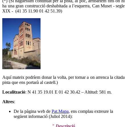
(*) (Si haguéssim continuat per la pista, al poc, arribaríem fins on hi
ha una gran construcció deshabitada a l’esquerra, Can Muset - segle
XIX - (41 35 11.90 01 42 51.39)
Aquí mateix podríem donar la volta, per tornar a on arrenca la citada
pista que ens portarà al castell.)
Localització
: N 41 35 19.01 E 01 42 30.42 – Altitud: 581 m.
Altres
:
De la pàgina web de
Pat.Mapa
,
ens complau extreure la
següent informació (Juliol 2014):
" Descripció