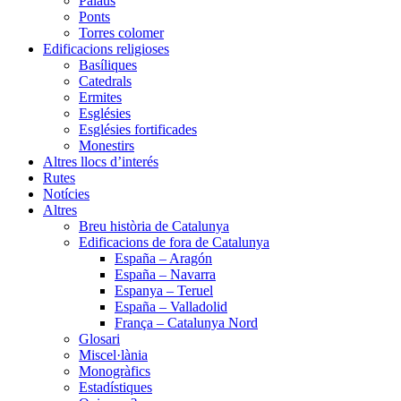
Palaus
Ponts
Torres colomer
Edificacions religioses
Basíliques
Catedrals
Ermites
Esglésies
Esglésies fortificades
Monestirs
Altres llocs d’interés
Rutes
Notícies
Altres
Breu història de Catalunya
Edificacions de fora de Catalunya
España – Aragón
España – Navarra
Espanya – Teruel
España – Valladolid
França – Catalunya Nord
Glosari
Miscel·lània
Monogràfics
Estadístiques