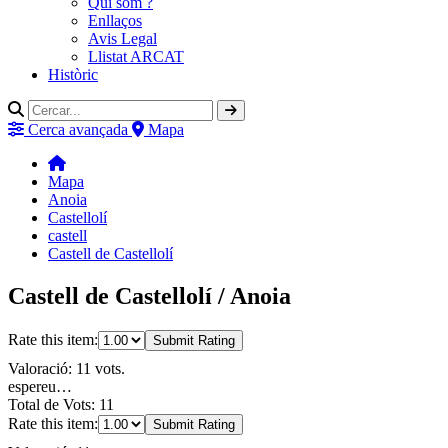
Qui som ?
Enllaços
Avis Legal
Llistat ARCAT
Històric
Cerca avançada
Mapa
Mapa
Anoia
Castellolí
castell
Castell de Castellolí
Castell de Castellolí / Anoia
Rate this item:
Submit Rating
Valoració: 11 vots.
espereu…
Total de Vots: 11
Rate this item:
Submit Rating