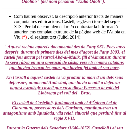
Odolino" (del nom personal "Eulio Odoli")."
Com haureu observat, la descripció anterior tracta de manera
conjunta tres edificacions: Castell, església i torre del segle
XIX. Per tal de complementar i/o contrastar la informació
anterior, ens complau extreure de la pàgina web de l'Anoia en
Viu
(*)
, el següent text (Juliol 2014):
" Aquest recinte apareix documentat des de l’any 961. Pocs anys
després,
durant els primers dies del mes d’agost de l’any 1003, el
castell fou atacat pel sarraí Abd-al-Malik, fill d’Almansur, durant
la seva ràtzia en una operació de càstig vers els comtes catalans
que havien trencat les paus que havien fet amb el seu pare
.
En l’assalt a aquest castell es va produir la mort d’un dels seus
defensors, anomenat Audesind, que havia acudit a defensar
aquest estratègic castell que custodiava l’accés a la vall del
Llobregat pel coll del Bruc
.
El castell de Castellolí, juntament amb el d’Òdena i el de
Claramunt, possessions dels Cardona, mantingueren un
antagonisme amb Igualada, vila reial, situació que perdurà fins al
segle XVII.
Durant la Guerra dels Segadors (1640-1652) Castellolí i el seu