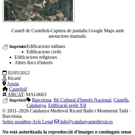
Castell de Castelloli-Captura de pantalla Google Maps amb
anotacions manuals.
Edificacions militars
Imprimir
Edificacions civils
Edificacions religioses
Altres llocs d'interés
02/05/2012
Ricard
Anoia
Castellolí
ARCAT
: MAI-0663
Barcelona
,
Bé Cultural d'Interès Nacional
,
Castells
,
Imprimir
Catalunya
,
Edificació segle XII
© 2011–2026 Catalunya Medieval
Ricard Ballo i Montserrat Tañá ·
Barcelona
Sobre nosaltres
Avís Legal
info@catalunyamedieval.es
No està autoritzada la reproducció d’imatges o continguts sense