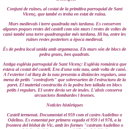
Conjunt de ruïnes, al costat de la primitiva parroquial de Sant
Vicenç, que també es troba en estat de ruïna.
Murs medievals i torre quadrada més tardana. Es conserven
algunes poques restes del castell com són murs i restes de voltes de
canó també una torre quadrangular més tardana. Hi ha, entre les
ruïnes restes posteriors a època medieval.
És de pedra local unida amb argamassa. Els murs són de blocs de
pedra grans, ben quadrats.
Antiga església parroquial de Sant Vicenç: Església romànica que
estava al costat del castell. Era d'una sola nau, amb volta de canó.
A l'exterior i al llarg de la nau presenta a distàncies regulars, una
mena de petits "contraforts" que sobresurten de l'estructura de la
paret. El material constructiu és la pedra ben tallada en blocs
petits i regulars. El sostre devia ser de teules. L'absis conserva
arcuacions llombardes i lesenes.
Notícies històriques
Castell termenat. Documentat el 959 com el castro Audelino o
Odelino. Es esmentat per primera vegada el 959 i el 978, a la
frontera del bisbat de Vic, amb les formes "castrum Audelino o