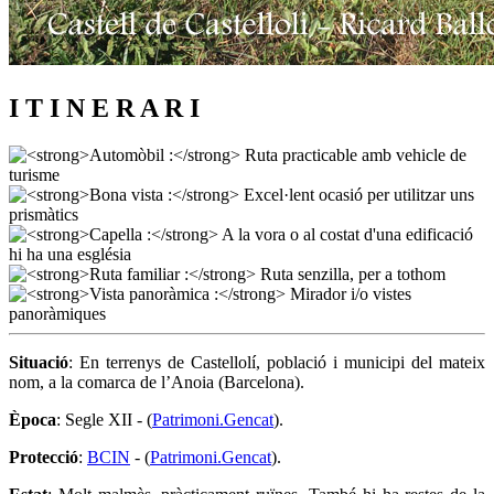
I T I N E R A R I
Situació
: En terrenys de Castellolí, població i municipi del mateix
nom, a la comarca de l’Anoia (Barcelona).
Època
: Segle XII - (
Patrimoni.Gencat
).
Protecció
:
BCIN
- (
Patrimoni.Gencat
).