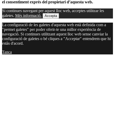
el consentiment exprés del propietari d’aquesta web.
Si continues navegant per aquest lloc web, acceptes utilitzar les
galetes.
Més informació.
Accepta
La configuració de les galetes d'aquesta web està definida com a
"permet galetes" per poder oferir-te una millor experiència de
navegació. Si continues utilitzant aquest lloc web sense canviar la
configuració de galetes o bé cliques a "Acceptar" entendrem que hi
estàs d'acord.
Tanca