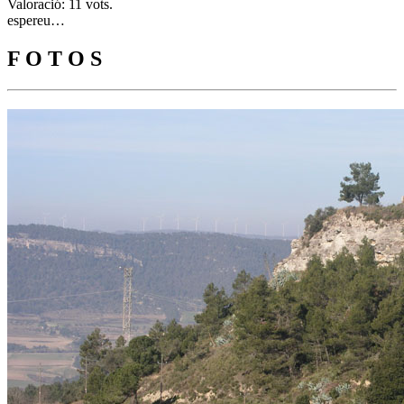
Valoració: 11 vots.
espereu…
F O T O S