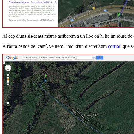
Al cap d'uns sis-cents metres arribarem a un lloc on hi ha un roure de 
A l'altra banda del camí, veurem l'inici d'un discretíssim
corriol
, que s