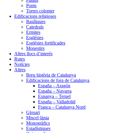
Palaus
Ponts
Torres colomer
Edificacions religioses
Basíliques
Catedrals
Ermites
Esglésies
Esglésies fortificades
Monestirs
Altres llocs d’interés
Rutes
Notícies
Altres
Breu història de Catalunya
Edificacions de fora de Catalunya
España – Aragón
España – Navarra
Espanya – Teruel
España – Valladolid
França – Catalunya Nord
Glosari
Miscel·lània
Monogràfics
Estadístiques