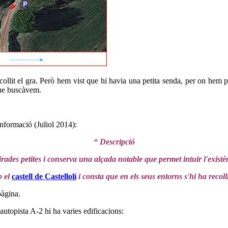
ollit el gra. Però hem vist que hi havia una petita senda, per on hem p
 que buscàvem.
informació (Juliol 2014):
“ Descripció
irades petites i conserva una alçada notable que permet intuir l'existè
 el
castell de Castellolí
i consta que en els seus entorns s'hi ha recol
pàgina.
'autopista A-2 hi ha varies edificacions: