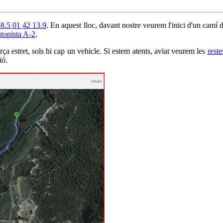
58.5 01 42 13.9
. En aquest lloc, davant nostre veurem l'inici d'un camí 
topista A-2
.
orça estret, sols hi cap un vehicle. Si estem atents, aviat veurem les
reste
ió.