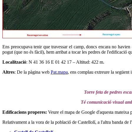
Ens preocupava tenir que travessar el camp, doncs encara no havien c
pogut (que no és fàcil), hem arribat a tocar les pedres de l'edificació
Localització
: N 41 36 16 E 01 42 17 – Altitud: 422 m.
Altres
: De la pàgina web
Pat.mapa
, ens complau extreure la següent 
Torre feta de pedres esca
Té comunicació visual amb
Edificacions properes
:
Veure el mapa de Google d'aquesta mateixa 
Relativament a la vora de la població de Castellolí, a l'altra banda de l