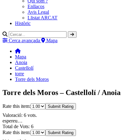
Qui som ?
Enllaços
Avis Legal
Llistat ARCAT
Històric
Cerca avançada
Mapa
Mapa
Anoia
Castellolí
torre
Torre dels Moros
Torre dels Moros – Castellolí / Anoia
Rate this item:
Submit Rating
Valoració: 6 vots.
espereu…
Total de Vots: 6
Rate this item:
Submit Rating