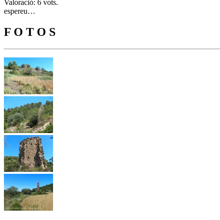
Valoració: 6 vots.
espereu…
F O T O S