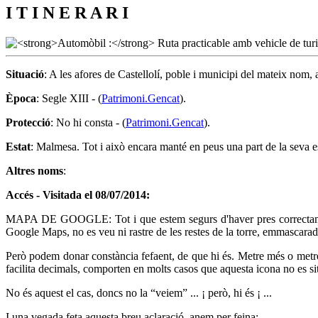
I T I N E R A R I
Situació
: A les afores de Castellolí, poble i municipi del mateix nom,
Època
: Segle XIII - (
Patrimoni.Gencat
).
Protecció
: No hi consta - (
Patrimoni.Gencat
).
Estat
: Malmesa. Tot i això encara manté en peus una part de la seva est
Altres noms
:
Accés - Visitada el 08/07/2014:
MAPA DE GOOGLE: Tot i que estem segurs d'haver pres correctament 
Google Maps, no es veu ni rastre de les restes de la torre, emmascarad
Però podem donar constància fefaent, de que hi és. Metre més o metre
facilita decimals, comporten en molts casos que aquesta icona no es si
No és aquest el cas, doncs no la “veiem” ... ¡ però, hi és ¡ ...
I una vegada feta aquesta breu aclaració, anem per feina: