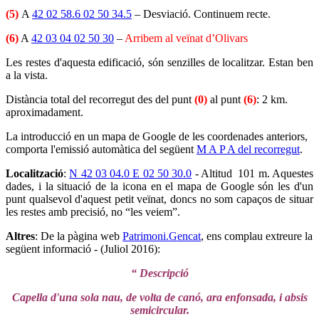
(5)
A
42 02 58.6 02 50 34.5
– Desviació. Continuem recte.
(6)
A
42 03 04 02 50 30
–
Arribem al veïnat d’Olivars
Les restes d'aquesta edificació, són senzilles de localitzar. Estan ben
a la vista.
Distància total del recorregut des del punt
(0)
al punt
(6)
: 2 km.
aproximadament.
La introducció en un mapa de Google de les coordenades anteriors,
comporta l'emissió automàtica del següent
M A P A del recorregut
.
Localització
:
N 42 03 04.0 E 02 50 30.0
- Altitud 101 m. Aquestes
dades, i la situació de la icona en el mapa de Google són les d'un
punt qualsevol d'aquest petit veïnat, doncs no som capaços de situar
les restes amb precisió, no “les veiem”.
Altres
: De la pàgina web
Patrimoni.Gencat
, ens complau extreure la
següent informació - (Juliol 2016):
“ Descripció
Capella d'una sola nau, de volta de canó, ara enfonsada, i absis
semicircular.