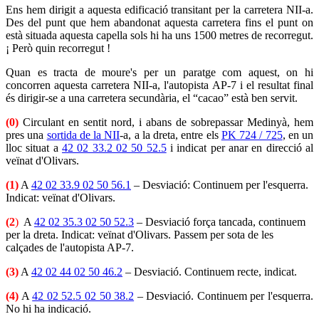
Ens hem dirigit a aquesta edificació transitant per la carretera NII-a.
Des del punt que hem abandonat aquesta carretera fins el punt on
està situada aquesta capella sols hi ha uns 1500 metres de recorregut.
¡ Però quin recorregut !
Quan es tracta de moure's per un paratge com aquest, on hi
concorren aquesta carretera NII-a, l'autopista AP-7 i el resultat final
és dirigir-se a una carretera secundària, el “cacao” està ben servit.
(0)
Circulant en sentit nord, i abans de sobrepassar Medinyà, hem
pres una
sortida de la NII
-a, a la dreta, entre els
PK 724 / 725
, en un
lloc situat a
42 02 33.2 02 50 52.5
i indicat per anar en direcció al
veïnat d'Olivars.
(1)
A
42 02 33.9 02 50 56.1
– Desviació: Continuem per l'esquerra.
Indicat: veïnat d'Olivars.
(2
)
A
42 02 35.3 02 50 52.3
– Desviació força tancada, continuem
per la dreta. Indicat: veïnat d'Olivars. Passem per sota de les
calçades de l'autopista AP-7.
(3)
A
42 02 44 02 50 46.2
– Desviació. Continuem recte, indicat.
(4)
A
42 02 52.5 02 50 38.2
– Desviació. Continuem per l'esquerra.
No hi ha indicació.