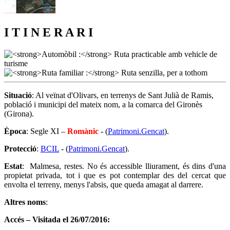
I T I N E R A R I
Situació
: Al veïnat d'Olivars, en terrenys de Sant Julià de Ramis,
població i municipi del mateix nom, a la comarca del Gironès
(Girona).
Època
: Segle XI –
Romànic
- (
Patrimoni.Gencat
).
Protecció
:
BCIL
- (
Patrimoni.Gencat
).
Estat
: Malmesa, restes. No és accessible lliurament, és dins d'una
propietat privada, tot i que es pot contemplar des del cercat que
envolta el terreny, menys l'absis, que queda amagat al darrere.
Altres noms
:
Accés – Visitada el 26/07/2016: