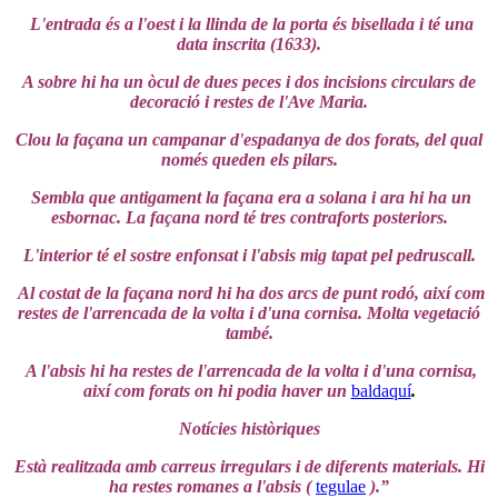
L'entrada és a l'oest i la llinda de la porta és bisellada i té una
data inscrita (1633).
A sobre hi ha un òcul de dues peces i dos incisions circulars de
decoració i restes de l'Ave Maria.
Clou la façana un campanar d'espadanya de dos forats, del qual
només queden els pilars.
Sembla que antigament la façana era a solana i ara hi ha un
esbornac. La façana nord té tres contraforts posteriors.
L'interior té el sostre enfonsat i l'absis mig tapat pel pedruscall.
Al costat de la façana nord hi ha dos arcs de punt rodó, així com
restes de l'arrencada de la volta i d'una cornisa. Molta vegetació
també.
A l'absis hi ha restes de l'arrencada de la volta i d'una cornisa,
així com forats on hi podia haver un
baldaquí
.
Notícies històriques
Està realitzada amb carreus irregulars i de diferents materials. Hi
ha restes romanes a l'absis
(
tegulae
).”