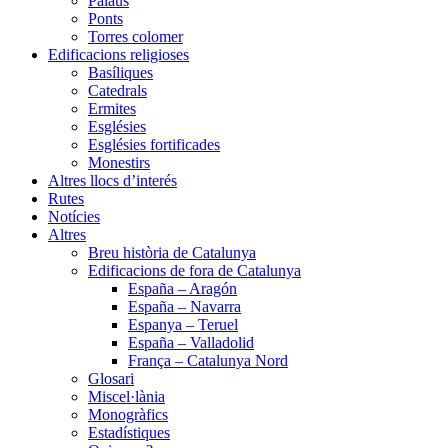
Palaus
Ponts
Torres colomer
Edificacions religioses
Basíliques
Catedrals
Ermites
Esglésies
Esglésies fortificades
Monestirs
Altres llocs d’interés
Rutes
Notícies
Altres
Breu història de Catalunya
Edificacions de fora de Catalunya
España – Aragón
España – Navarra
Espanya – Teruel
España – Valladolid
França – Catalunya Nord
Glosari
Miscel·lània
Monogràfics
Estadístiques