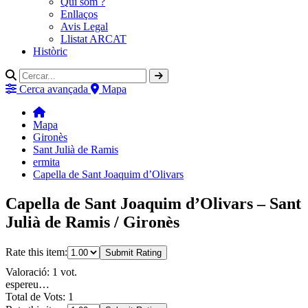
Qui som ?
Enllaços
Avis Legal
Llistat ARCAT
Històric
Cerca avançada
Mapa
Mapa
Gironès
Sant Julià de Ramis
ermita
Capella de Sant Joaquim d’Olivars
Capella de Sant Joaquim d’Olivars – Sant
Julià de Ramis / Gironès
Rate this item:
Submit Rating
Valoració: 1 vot.
espereu…
Total de Vots: 1