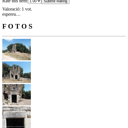
Rate this item:
Submit Rating
Valoració: 1 vot.
espereu…
F O T O S