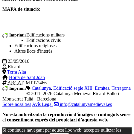
MAPA de situació:
Edificacions militars
Imprimir
Edificacions civils
Edificacions religioses
Altres llocs d'interés
23/05/2016
Ricard
Terra Alta
Horta de Sant Joan
ARCAT
: MTT-2466
Catalunya
,
Edificació segle XIII
,
Ermites
,
Tarragona
Imprimir
© 2011–2026 Catalunya Medieval
Ricard Ballo i
Montserrat Tañá · Barcelona
Sobre nosaltres
Avís Legal
info@catalunyamedieval.es
No està autoritzada la reproducció d’imatges o continguts sense
el consentiment exprés del propietari d’aquesta web.
Si continues navegant per aquest lloc web, acceptes utilitzar les