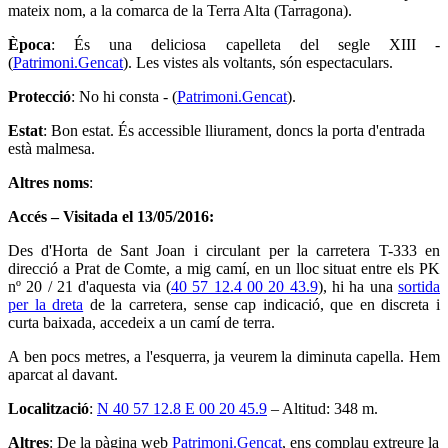
mateix nom, a la comarca de la Terra Alta (Tarragona).
Època
: És una deliciosa capelleta del segle XIII -
(
Patrimoni.Gencat
). Les vistes als voltants, són espectaculars.
Protecció
: No hi consta - (
Patrimoni.Gencat
).
Estat
: Bon estat. És accessible lliurament, doncs la porta d'entrada
està malmesa.
Altres noms
:
Accés – Visitada el 13/05/2016:
Des d'Horta de Sant Joan i circulant per la carretera T-333 en
direcció a Prat de Comte, a mig camí, en un lloc situat entre els PK
nº 20 / 21 d'aquesta via (
40 57 12.4 00 20 43.9
), hi ha una
sortida
per la dreta
de la carretera, sense cap indicació, que en discreta i
curta baixada, accedeix a un camí de terra.
A ben pocs metres, a l'esquerra, ja veurem la diminuta capella. Hem
aparcat al davant.
Localització
:
N 40 57 12.8 E 00 20 45.9
– Altitud: 348 m.
Altres
: De la pàgina web
Patrimoni.Gencat
, ens complau extreure la