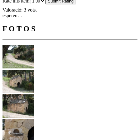
Rate this item:
Submit Rating
Valoració: 3 vots.
espereu…
F O T O S