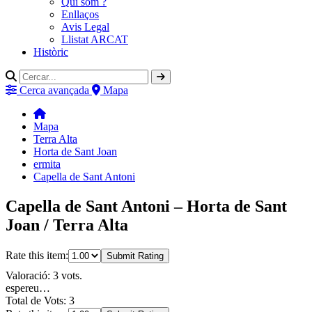
Qui som ?
Enllaços
Avis Legal
Llistat ARCAT
Històric
Cerca avançada
Mapa
Mapa
Terra Alta
Horta de Sant Joan
ermita
Capella de Sant Antoni
Capella de Sant Antoni – Horta de Sant
Joan / Terra Alta
Rate this item:
Submit Rating
Valoració: 3 vots.
espereu…
Total de Vots: 3