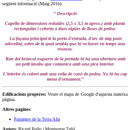
següent informació (Maig 2016):
“ Descripció
Capella de dimensions reduïdes (2,5 x 3,5 m aprox.) amb planta
rectangular i coberta a dues aigües de lloses de pedra.
La façana principal té la porta d'entrada, d'arc de mig punt
adovellat, sobre de la qual sembla que hi va haver en temps una
rosassa.
Ran del brancal esquerre de la portada hi ha una obertura amb
un petit lavabo que comunica amb una pica interior.
L'interior és cobert amb una volta de canó de pedra. No hi ha cap
mena d'ornament.”
Edificacions properes:
Veure el mapa de Google d'aquesta mateixa
pàgina.
Altres pàgines
:
Paisatges de la Terra Alta
Autors
: Ricard Ballo i Montserrat Tañá.