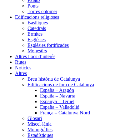
Palaus
Ponts
Torres colomer
Edificacions religioses
Basíliques
Catedrals
Ermites
Esglésies
Esglésies fortificades
Monestirs
Altres llocs d’interés
Rutes
Notícies
Altres
Breu història de Catalunya
Edificacions de fora de Catalunya
España – Aragón
España – Navarra
Espanya – Teruel
España – Valladolid
França – Catalunya Nord
Glosari
Miscel·lània
Monogràfics
Estadístiques