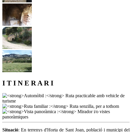
I T I N E R A R I
Situació
: En terrenys d'Horta de Sant Joan, població i municipi del