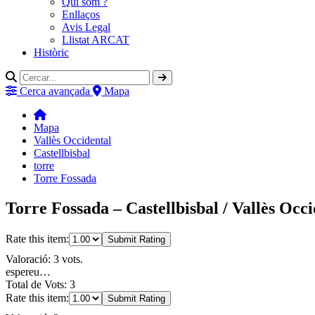
Qui som ?
Enllaços
Avis Legal
Llistat ARCAT
Històric
Cerca avançada
Mapa
Mapa
Vallès Occidental
Castellbisbal
torre
Torre Fossada
Torre Fossada – Castellbisbal / Vallès Occi
Rate this item:
Submit Rating
Valoració: 3 vots.
espereu…
Total de Vots: 3
Rate this item:
Submit Rating