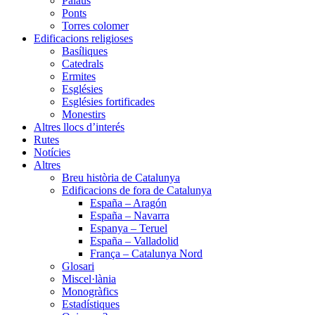
Palaus
Ponts
Torres colomer
Edificacions religioses
Basíliques
Catedrals
Ermites
Esglésies
Esglésies fortificades
Monestirs
Altres llocs d’interés
Rutes
Notícies
Altres
Breu història de Catalunya
Edificacions de fora de Catalunya
España – Aragón
España – Navarra
Espanya – Teruel
España – Valladolid
França – Catalunya Nord
Glosari
Miscel·lània
Monogràfics
Estadístiques