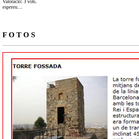
Valoració: 3 vots.
espereu…
F O T O S