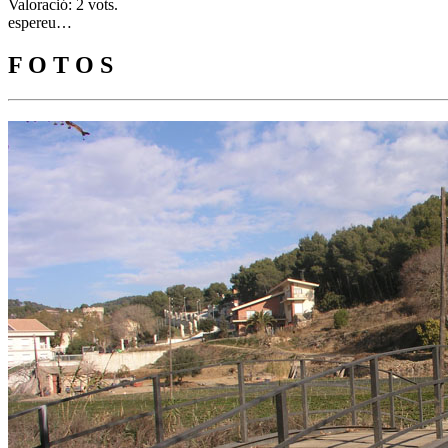
Valoració: 2 vots.
espereu…
F O T O S