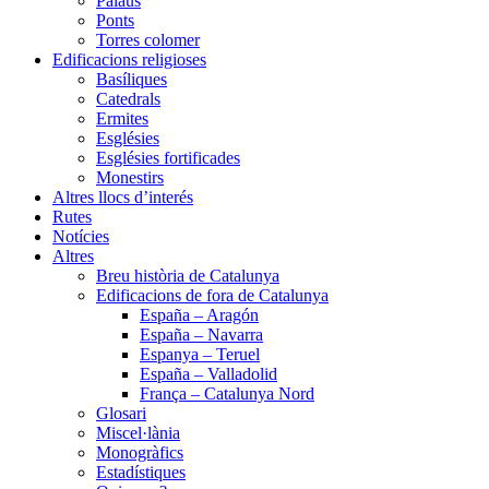
Palaus
Ponts
Torres colomer
Edificacions religioses
Basíliques
Catedrals
Ermites
Esglésies
Esglésies fortificades
Monestirs
Altres llocs d’interés
Rutes
Notícies
Altres
Breu història de Catalunya
Edificacions de fora de Catalunya
España – Aragón
España – Navarra
Espanya – Teruel
España – Valladolid
França – Catalunya Nord
Glosari
Miscel·lània
Monogràfics
Estadístiques