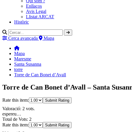
Qui som ?
Enllaços
Avis Legal
Llistat ARCAT
Històric
Cerca avançada
Mapa
Mapa
Maresme
Santa Susanna
torre
Torre de Can Bonet d’Avall
Torre de Can Bonet d’Avall – Santa Susan
Rate this item:
Submit Rating
Valoració: 2 vots.
espereu…
Total de Vots: 2
Rate this item:
Submit Rating