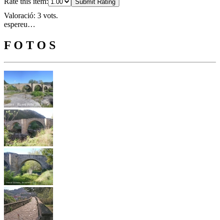
Rate this item:
Submit Rating
Valoració: 3 vots.
espereu…
F O T O S