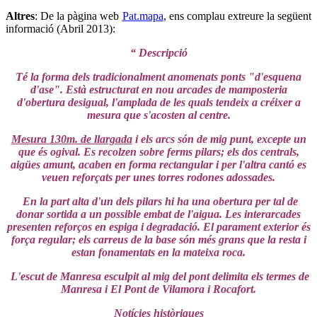
Altres
: De la pàgina web
Pat.mapa
, ens complau extreure la següent
informació (Abril 2013):
“ Descripció
Té la forma dels tradicionalment anomenats ponts "d'esquena
d'ase". Està estructurat en nou arcades de mamposteria
d'obertura desigual, l'amplada de les quals tendeix a créixer a
mesura que s'acosten al centre.
Mesura 130m. de llargada
i els arcs són de mig punt, excepte un
que és ogival. Es recolzen sobre ferms pilars; els dos centrals,
aigües amunt, acaben en forma rectangular i per l'altra cantó es
veuen reforçats per unes torres rodones adossades.
En la part alta d'un dels pilars hi ha una obertura per tal de
donar sortida a un possible embat de l'aigua. Les interarcades
presenten reforços en espiga i degradació. El parament exterior és
força regular; els carreus de la base són més grans que la resta i
estan fonamentats en la mateixa roca.
L'escut de Manresa esculpit al mig del pont delimita els termes de
Manresa i El Pont de Vilamora i Rocafort.
Notícies històriques