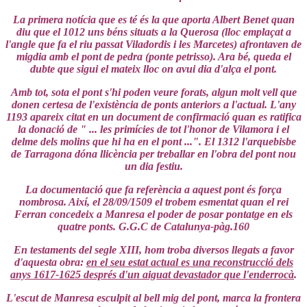
La primera notícia que es té és la que aporta Albert Benet quan
diu que el 1012 uns béns situats a la Querosa (lloc emplaçat a
l'angle que fa el riu passat Viladordis i les Marcetes) afrontaven de
migdia amb el pont de pedra (ponte petrisso). Ara bé, queda el
dubte que sigui el mateix lloc on avui dia d'alça el pont.
Amb tot, sota el pont s'hi poden veure forats, algun molt vell que
donen certesa de l'existència de ponts anteriors a l'actual. L'any
1193 apareix citat en un document de confirmació quan es ratifica
la donació de " ... les primícies de tot l'honor de Vilamora i el
delme dels molins que hi ha en el pont ...". El 1312 l'arquebisbe
de Tarragona dóna llicència per treballar en l'obra del pont nou
un dia festiu.
La documentació que fa referència a aquest pont és força
nombrosa. Així, el 28/09/1509 el trobem esmentat quan el rei
Ferran concedeix a Manresa el poder de posar pontatge en els
quatre ponts. G.G.C de Catalunya-pàg.160
En testaments del segle XIII, hom troba diversos llegats a favor
d'aquesta obra:
en el seu estat actual es una reconstrucció dels
anys 1617-1625 després d'un aiguat devastador que l'enderrocà
.
L'escut de Manresa esculpit al bell mig del pont, marca la frontera