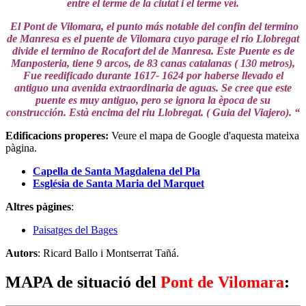
entre el terme de la ciutat i el terme veí.
El Pont de Vilomara, el punto más notable del confin del termino
de Manresa es el puente de Vilomara cuyo parage el rio Llobregat
divide el termino de Rocafort del de Manresa. Este Puente es de
Manposteria, tiene 9 arcos, de 83 canas catalanas ( 130 metros),
Fue reedificado durante 1617- 1624 por haberse llevado el
antiguo una avenida extraordinaria de aguas. Se cree que este
puente es muy antiguo, pero se ignora la època de su
construcción. Està encima del riu Llobregat. ( Guia del Viajero). “
Edificacions properes
:
Veure el mapa de Google d'aquesta mateixa
pàgina.
Capella de Santa Magdalena del Pla
Església de Santa Maria del Marquet
Altres pàgines
:
Paisatges del Bages
Autors
: Ricard Ballo i Montserrat Tañá.
MAPA de situació del
Pont de Vilomara
: