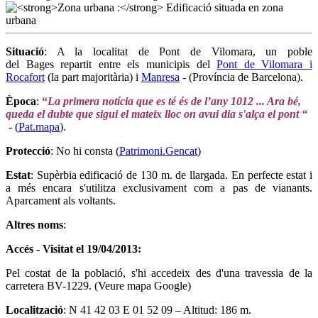
Situació
: A la localitat de Pont de Vilomara, un poble
del Bages repartit entre els municipis del
Pont de Vilomara i
Rocafort
(la part majoritària) i
Manresa
- (Província de Barcelona).
Època
:
“
La primera notícia que es té és de l’any 1012 ... Ara bé,
queda el dubte que sigui el mateix lloc on avui dia s'alça el pont “
- (
Pat.mapa
).
Protecció
: No hi consta (
Patrimoni.Gencat
)
Estat
: Supèrbia edificació de 130 m. de llargada. En perfecte estat i
a més encara s'utilitza exclusivament com a pas de vianants.
Aparcament als voltants.
Altres noms
:
Accés - Visitat el 19/04/2013:
Pel costat de la població, s'hi accedeix des d'una travessia de la
carretera BV-1229. (Veure mapa Google)
Localització
: N 41 42 03 E 01 52 09 – Altitud: 186 m.