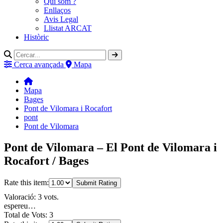
Qui som ?
Enllaços
Avis Legal
Llistat ARCAT
Històric
Cerca avançada
Mapa
Mapa
Bages
Pont de Vilomara i Rocafort
pont
Pont de Vilomara
Pont de Vilomara – El Pont de Vilomara i
Rocafort / Bages
Rate this item:
Submit Rating
Valoració: 3 vots.
espereu…
Total de Vots: 3