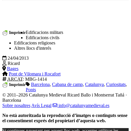
Edificacions militars
Imprimir
Edificacions civils
Edificacions religioses
Altres llocs d'interés
24/04/2013
Ricard
Bages
Pont de Vilomara i Rocafort
ARCAT
: MBG-1414
Barcelona
,
Cabana de camp
,
Catalunya
,
Curiositats
,
Imprimir
Ponts
© 2011–2026 Catalunya Medieval
Ricard Ballo i Montserrat Tañá ·
Barcelona
Sobre nosaltres
Avís Legal
info@catalunyamedieval.es
No està autoritzada la reproducció d’imatges o continguts sense
el consentiment exprés del propietari d’aquesta web.
Si continues navegant per aquest lloc web, acceptes utilitzar les