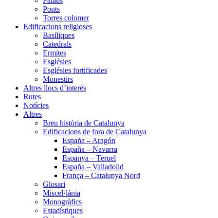
Palaus
Ponts
Torres colomer
Edificacions religioses
Basíliques
Catedrals
Ermites
Esglésies
Esglésies fortificades
Monestirs
Altres llocs d’interés
Rutes
Notícies
Altres
Breu història de Catalunya
Edificacions de fora de Catalunya
España – Aragón
España – Navarra
Espanya – Teruel
España – Valladolid
França – Catalunya Nord
Glosari
Miscel·lània
Monogràfics
Estadístiques