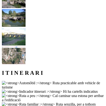
I T I N E R A R I