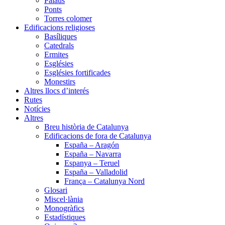
Palaus
Ponts
Torres colomer
Edificacions religioses
Basíliques
Catedrals
Ermites
Esglésies
Esglésies fortificades
Monestirs
Altres llocs d’interés
Rutes
Notícies
Altres
Breu història de Catalunya
Edificacions de fora de Catalunya
España – Aragón
España – Navarra
Espanya – Teruel
España – Valladolid
França – Catalunya Nord
Glosari
Miscel·lània
Monogràfics
Estadístiques