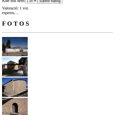
Rate this item:
Submit Rating
Valoració: 1 vot.
espereu…
F O T O S