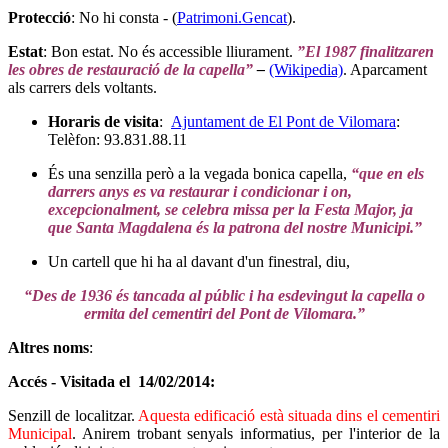
Protecció
: No hi consta - (
Patrimoni.Gencat
).
Estat
: Bon estat. No és accessible lliurament.
”El
1987
finalitzaren
les obres de restauració de la capella”
–
(Wikipedia)
. Aparcament
als carrers dels voltants.
Horaris de visita
:
Ajuntament de El Pont de Vilomara
:
Telèfon: 93.831.88.11
És una senzilla però a la vegada bonica capella,
“que en els
darrers anys es va restaurar i condicionar i on,
excepcionalment, se celebra missa per la Festa Major, ja
que Santa Magdalena és la patrona del nostre Municipi.”
Un cartell que hi ha al davant d'un finestral, diu,
“Des de 1936 és tancada al públic i ha esdevingut la capella o
ermita del cementiri del Pont de Vilomara.”
Altres noms
:
Accés - Visitada el 14/02/2014:
Senzill de localitzar.
Aquesta edificació està situada dins el cementiri
Municipal
. Anirem trobant senyals informatius, per l'interior de la