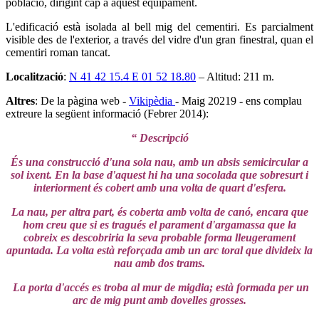
població, dirigint cap a aquest equipament.
L'edificació està isolada al bell mig del cementiri. Es parcialment
visible des de l'exterior, a través del vidre d'un gran finestral, quan el
cementiri roman tancat.
Localització
:
N 41 42 15.4 E 01 52 18.80
– Altitud: 211 m.
Altres
: De la pàgina web -
Vikipèdia
- Maig 20219 - ens complau
extreure la següent informació (Febrer 2014):
“ Descripció
És una construcció d'una sola nau, amb un absis semicircular a
sol ixent. En la base d'aquest hi ha una socolada que sobresurt i
interiorment és cobert amb una volta de quart d'esfera.
La nau, per altra part, és coberta amb volta de canó, encara que
hom creu que si es tragués el parament d'argamassa que la
cobreix es descobriria la seva probable forma lleugerament
apuntada. La volta està reforçada amb un arc toral que divideix la
nau amb dos trams.
La porta d'accés es troba al mur de migdia; està formada per un
arc de mig punt amb dovelles grosses.