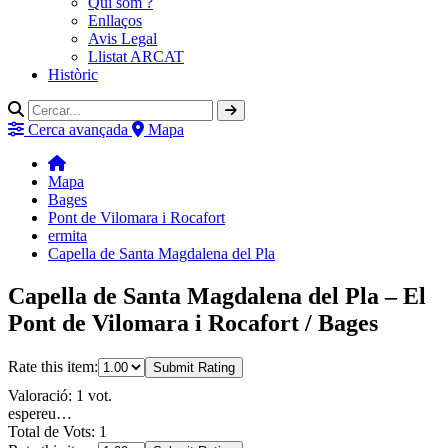
Qui som ?
Enllaços
Avis Legal
Llistat ARCAT
Històric
Cerca avançada
Mapa
Mapa
Bages
Pont de Vilomara i Rocafort
ermita
Capella de Santa Magdalena del Pla
Capella de Santa Magdalena del Pla – El
Pont de Vilomara i Rocafort / Bages
Rate this item:
Submit Rating
Valoració: 1 vot.
espereu…
Total de Vots: 1