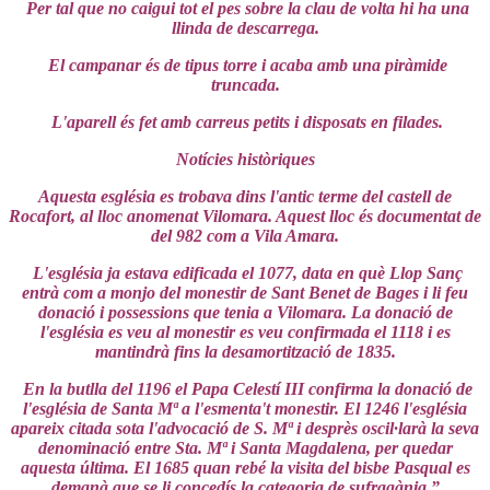
Per tal que no caigui tot el pes sobre la clau de volta hi ha una
llinda de descarrega.
El campanar és de tipus torre i acaba amb una piràmide
truncada.
L'aparell és fet amb carreus petits i disposats en filades.
Notícies històriques
Aquesta església es trobava dins l'antic terme del castell de
Rocafort, al lloc anomenat Vilomara. Aquest lloc és documentat de
del 982 com a Vila Amara.
L'església ja estava edificada el 1077, data en què Llop Sanç
entrà com a monjo del monestir de Sant Benet de Bages i li feu
donació i possessions que tenia a Vilomara. La donació de
l'església es veu al monestir es veu confirmada el 1118 i es
mantindrà fins la desamortització de 1835.
En la butlla del 1196 el Papa Celestí III confirma la donació de
l'església de Santa Mª a l'esmenta't monestir. El 1246 l'església
apareix citada sota l'advocació de S. Mª i desprès oscil·larà la seva
denominació entre Sta. Mª i Santa Magdalena, per quedar
aquesta última. El 1685 quan rebé la visita del bisbe Pasqual es
demanà que se li concedís la categoria de sufragània.”