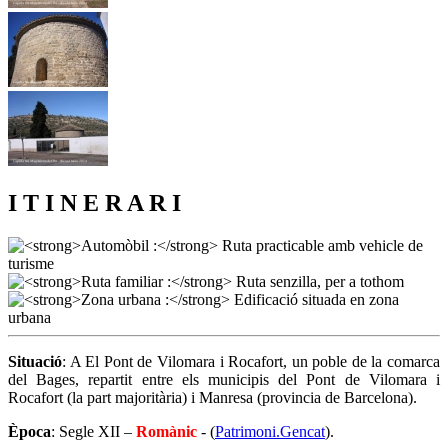
I T I N E R A R I
Situació
: A El Pont de Vilomara i Rocafort, un poble de la comarca
del Bages, repartit entre els municipis del Pont de Vilomara i
Rocafort (la part majoritària) i Manresa (provincia de Barcelona).
Època
: Segle XII –
Romànic
- (
Patrimoni.Gencat
).